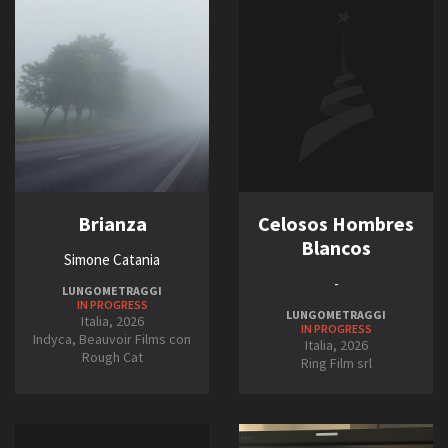
2011
2012
2013
Amministrazione trasparente
2014
Bandi e gare
2015
Contatti
2016
Privacy
2017
Cookie policy
Whistleblowing
2018
Credits
2019
Brianza
Celosos Hombres
2020
Blancos
Simone Catania
2021
-
LUNGOMETRAGGI
2022
IN PROGRESS
LUNGOMETRAGGI
2023
Italia, 2026
IN PROGRESS
Indyca, Beauvoir Films con
2024
Italia, 2026
Rough Cat
Ring Film srl
2025
2026
2027