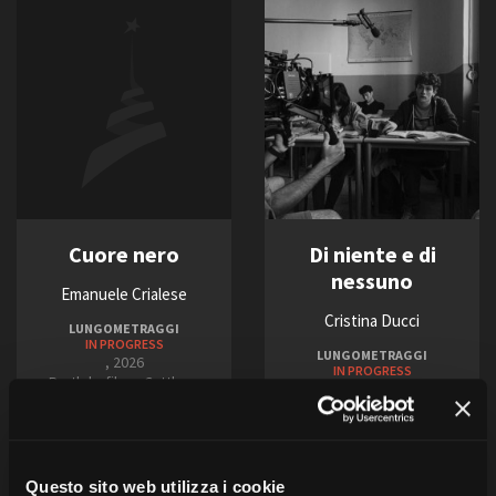
Cuore nero
Di niente e di
nessuno
Emanuele Crialese
Cristina Ducci
LUNGOMETRAGGI
IN PROGRESS
LUNGOMETRAGGI
, 2026
IN PROGRESS
Bartlebyfilm – Cattleya
Italia, 2026
Are Films, Elodia
Cinematografica e Kahuna
Film
Questo sito web utilizza i cookie