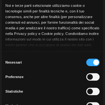
Noi e terze parti selezionate utilizziamo cookie o
tecnologie simili per finalità tecniche e, con il tuo
consenso, anche per altre finalità (per personalizzare
contenuti ed annunci, per fornire funzionalità dei social
media e per analizzare il nostro traffico) come specificato
nella Privacy policy e Cookie policy. Condividiamo inoltre
informazioni sul modo in cui utilizza il nostro sito con i
nostri partner che si occupano di analisi dei dati web,
pubblicità e social media, i quali potrebbero combinarle
con altre informazioni che ha fornito loro o che hanno
S
Dom Fradique
Un Eroe italiano
raccolto dal suo utilizzo dei loro servizi. Puoi liberamente
Necessari
e
prestare, rifiutare o revocare il tuo consenso, in qualsiasi
l
Christian De Vita
Duccio Chiarini
momento. Puoi acconsentire all’utilizzo di tali tecnologie
e
Preferenze
ANIMAZIONE
LUNGOMETRAGGI
utilizzando il pulsante “Accetta tutto”. Chiudendo questa
z
IN PROGRESS
IN PROGRESS
Italia/Portogallo, 2026
Italia, 2026
informativa, continui senza accettare.
i
Graffitidoc srl e Ocidental
Rosamont srl con Rai
o
Statistiche
Filmes (Portogallo)
Cinema
n
e