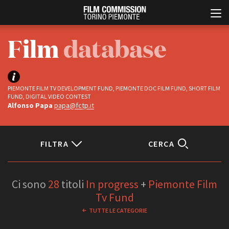
Film
database
PIEMONTE FILM TV DEVELOPMENT FUND, PIEMONTE DOC FILM FUND, SHORT FILM
FUND, DIGITAL VIDEO CONTEST
Alfonso Papa
papa@fctp.it
Italiano
English
FILTRA
CERCA
ABOUT
EVENTI, SPECIALI
Status
Chi siamo
Anteprime in Piemonte
Ci sono
28
titoli
In progress
+
Piemonte Film
Storia della Fondazione
TFI Torino Film Industry -
Completati
Tv Fund
Production Days
Contatti
In progress
TUTTE LE CATEGORIE
Avenue Cove - Erasmus +
La sede
Guarda che storia!
Partner