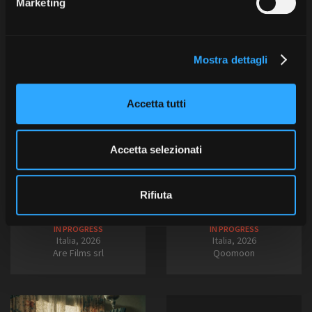
Marketing
d
e
l
Mostra dettagli
c
o
n
Accetta tutti
s
e
n
Accetta selezionati
s
Figli perduti
La fine è azzurra
o
Rifiuta
Lorenzo Maria Chierici
Pierluca Di Pasquale
LUNGOMETRAGGI
LUNGOMETRAGGI
IN PROGRESS
IN PROGRESS
Italia, 2026
Italia, 2026
Are Films srl
Qoomoon