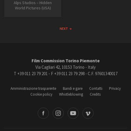
Alps Studios – Hidden
World Pictures (USA)
NEXT
Film Commission Torino Piemonte
Via Cagliari 42, 10153 Torino - Italy
T +39 011 23 79 201 - F +39 011 23 79 298 - C.F. 97601340017
Amministrazione trasparente
Bandi e gare
Contatti
Privacy
Cookie policy
Whistleblowing
Credits
book
Instagram
Youtube
Vimeo