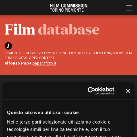
Film
database
PIEMONTE FILM TV DEVELOPMENT FUND, PIEMONTE DOC FILM FUND, SHORT FILM
FUND, DIGITAL VIDEO CONTEST
Alfonso Papa
papa@fctp.it
Italiano
English
FILTRA
CERCA
ABOUT
EVENTI, SPECIALI
Status
Chi siamo
Anteprime in Piemonte
Ci sono
1
titoli
“democrazia”
Questo sito web utilizza i cookie
Storia della Fondazione
TFI Torino Film Industry -
Completati
TUTTE LE CATEGORIE
Production Days
Contatti
Noi e terze parti selezionate utilizziamo cookie o
In progress
Avenue Cove - Erasmus +
La sede
tecnologie simili per finalità tecniche e, con il tuo
Guarda che storia!
Partner
consenso, anche per altre finalità (per personalizzare