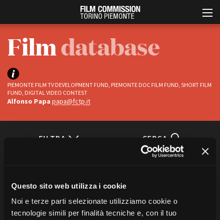
Film
database
PIEMONTE FILM TV DEVELOPMENT FUND, PIEMONTE DOC FILM FUND, SHORT FILM
FUND, DIGITAL VIDEO CONTEST
Alfonso Papa
papa@fctp.it
Italiano
English
FILTRA
CERCA
ABOUT
EVENTI, SPECIALI
Status
Chi siamo
Anteprime in Piemonte
Ci sono
1
titoli
“tigers”
Storia della Fondazione
TFI Torino Film Industry -
Questo sito web utilizza i cookie
Completati
TUTTE LE CATEGORIE
Production Days
Contatti
In progress
Noi e terze parti selezionate utilizziamo cookie o
Avenue Cove - Erasmus +
La sede
tecnologie simili per finalità tecniche e, con il tuo
Guarda che storia!
Partner