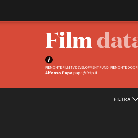
Film Commission
Torino Piemonte
Film
dat
PIEMONTE FILM TV DEVELOPMENT FUND, PIEMONTE DOC FI
Alfonso Papa
papa@fctp.it
FILTRA
ABOUT
Chi siamo
Storia della Fondazione
Status
Contatti
La sede
Completati
Partner