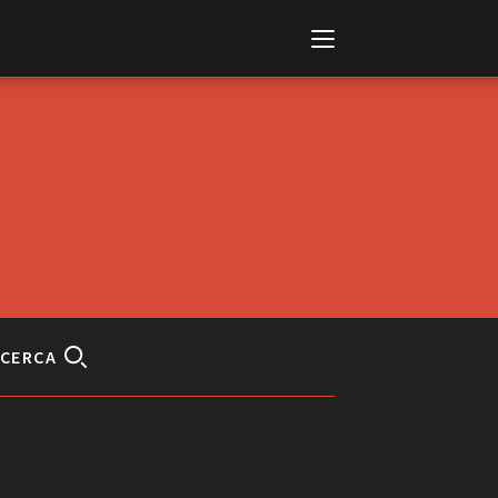
Italiano
English
CERCA
AL, MARKETS, AWARDS
ional Film Festival Rotterdam
 Internationalen
piele Berlin
 de Cannes
m Festival - Bio to B Industry