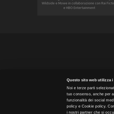
2005
Wildside e Mowe in collaborazione con Rai Ficti
2006
e HBO Entertainment
2007
Amministrazione trasparente
B
Amministrazione 
Questo sito web utilizza i
Face
Noi e terze parti selezionat
tuo consenso, anche per alt
funzionalità dei social med
policy e Cookie policy. Con
i nostri partner che si occu