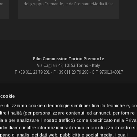
2013
2021
on
del gruppo Fremantle, e da FremantleMedia Italia
Open Day
2014
2022
Ciak in TOur!
2015
2023
FILTRA
RESET
andi e gare
Contatti
Privacy
Cookie policy
Whistleblowing
Credi
Film Commission Torino Piemonte
Via Cagliari 42, 10153 Torino - Italy
T +39 011 23 79 201 - F +39 011 23 79 298 - C.F. 97601340017
trasparente
Bandi e gare
Contatti
Privacy
Cookie policy
Whistle
 cookie
book
Instagram
Youtube
Vimeo
e utilizziamo cookie o tecnologie simili per finalità tecniche e, con
re finalità (per personalizzare contenuti ed annunci, per fornire
ia e per analizzare il nostro traffico) come specificato nella Priv
dividiamo inoltre informazioni sul modo in cui utilizza il nostro s
pano di analisi dei dati web, pubblicità e social media, i quali