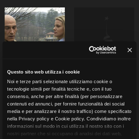
Questo sito web utilizza i cookie
Cuori rubati
Giuseppe
Noi e terze parti selezionate utilizziamo cookie o
Destefanis:
tecnologie simili per finalità tecniche e, con il tuo
Fabio Jephcott, Giorgio
un’eredità di
consenso, anche per altre finalità (per personalizzare
Molteni, Claudio Norza,
pietra e cuore
contenuti ed annunci, per fornire funzionalità dei social
Andrea Serafini, Maurizio
Simonetti
media e per analizzare il nostro traffico) come specificato
Eraldo Enrietti
nella Privacy policy e Cookie policy. Condividiamo inoltre
SERIE TV
Italia, 2001, 30'
DOCUMENTARI
informazioni sul modo in cui utilizza il nostro sito con i
Grundy Production Italy
Italia, 2026
nostri partner che si occupano di analisi dei dati web,
S.p.A. con Pearson
Lorenzo Casassa