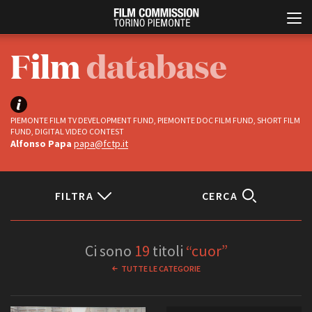
Film
database
PIEMONTE FILM TV DEVELOPMENT FUND, PIEMONTE DOC FILM FUND, SHORT FILM
FUND, DIGITAL VIDEO CONTEST
Alfonso Papa
papa@fctp.it
Italiano
English
FILTRA
CERCA
ABOUT
EVENTI, SPECIALI
Status
Chi siamo
Anteprime in Piemonte
Ci sono
19
titoli
“cuor”
Storia della Fondazione
TFI Torino Film Industry -
Completati
TUTTE LE CATEGORIE
Production Days
Contatti
In progress
Avenue Cove - Erasmus +
La sede
Guarda che storia!
Partner