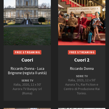
2011
2012
2013
Amministrazione trasparente
2014
Bandi e gare
2015
Contatti
2016
Privacy
2017
Cookie policy
Whistleblowing
2018
Credits
2019
2020
Cuori
Cuori 2
2021
Riccardo Donna - Luca
Riccardo Donna
2022
Brignone (regista II unità)
SERIE TV
2023
Italia, 2023, 12 x 50'
SERIE TV
2024
Italia, 2020, 12 x 50'
Aurora Tv, Rai Fiction e
Aurora TV Banijay srl
Centro di Produzione Rai
2025
(Roma)
Torino.
2026
2027