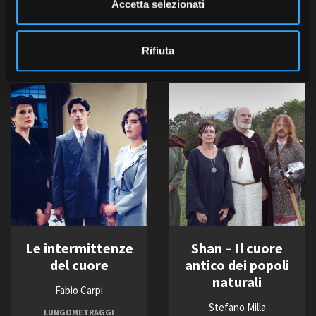
Accetta selezionati
IIF Italian International Film
Italia, 2021, 6 x 30'
s
IIF – Italian International
o
Film
Rifiuta
Le intermittenze
Shan – Il cuore
del cuore
antico dei popoli
naturali
Fabio Carpi
Stefano Milla
LUNGOMETRAGGI