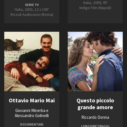
Italia, 2009, 95'
SERIE TV
Indigo Film (Napoli)
Italia, 2003, 12 x 100'
Rizzoli Audiovisivi (Roma)
Ottavio Mario Mai
Questo piccolo
grande amore
Giovanni Minerba e
Alessandro Golinelli
Riccardo Donna
DOCUMENTARI
LUNGOMETRAGGI