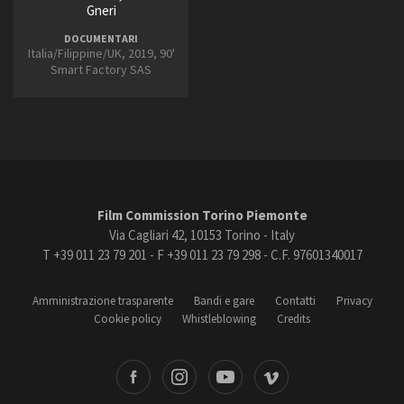
Gneri
DOCUMENTARI
Italia/Filippine/UK, 2019, 90'
Smart Factory SAS
Film Commission Torino Piemonte
Via Cagliari 42, 10153 Torino - Italy
T +39 011 23 79 201 - F +39 011 23 79 298 - C.F. 97601340017
Amministrazione trasparente
Bandi e gare
Contatti
Privacy
Cookie policy
Whistleblowing
Credits
book
Instagram
Youtube
Vimeo