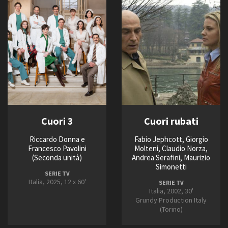
2028
FILTRA
RESET
Cuori 3
Cuori rubati
Riccardo Donna e
Fabio Jephcott, Giorgio
Francesco Pavolini
Molteni, Claudio Norza,
(Seconda unità)
Andrea Serafini, Maurizio
Simonetti
SERIE TV
Italia, 2025, 12 x 60'
SERIE TV
Italia, 2002, 30'
Grundy Production Italy
(Torino)