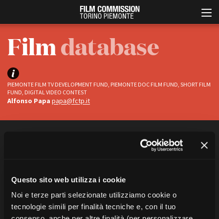
Film
database
PIEMONTE FILM TV DEVELOPMENT FUND, PIEMONTE DOC FILM FUND, SHORT FILM
FUND, DIGITAL VIDEO CONTEST
Alfonso Papa
papa@fctp.it
Italiano
English
FILTRA
CERCA
ABOUT
EVENTI, SPECIALI
Status
Chi siamo
Anteprime in Piemonte
Ci sono
1
titoli
“dreyer”
Questo sito web utilizza i cookie
Storia della Fondazione
TFI Torino Film Industry -
Completati
TUTTE LE CATEGORIE
Production Days
Contatti
Noi e terze parti selezionate utilizziamo cookie o
In progress
Avenue Cove - Erasmus +
La sede
tecnologie simili per finalità tecniche e, con il tuo
Guarda che storia!
Partner
consenso, anche per altre finalità (per personalizzare