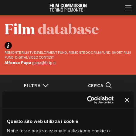
Film
database
PIEMONTE FILM TV DEVELOPMENT FUND, PIEMONTE DOC FILM FUND, SHORT FILM
FUND, DIGITAL VIDEO CONTEST
Alfonso Papa
papa@fctp.it
Italiano
English
FILTRA
CERCA
ABOUT
EVENTI, SPECIALI
Status
Chi siamo
Anteprime in Piemonte
Ci sono
1
titoli
“king's man”
Storia della Fondazione
TFI Torino Film Industry -
Completati
TUTTE LE CATEGORIE
Production Days
Contatti
Questo sito web utilizza i cookie
In progress
Avenue Cove - Erasmus +
La sede
Noi e terze parti selezionate utilizziamo cookie o
Guarda che storia!
Partner