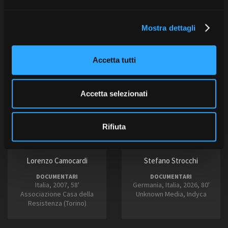
e
l
Mostra dettagli
c
o
n
Accetta tutti
s
e
n
Accetta selezionati
s
o
Rifiuta
Trarego memoria
Truffa a regola
ritrovata
d’arte
Lorenzo Camocardi
Stefano Strocchi
DOCUMENTARI
DOCUMENTARI
Italia, 2007, 58'
Germania, Italia, 2026, 80'
Associazione Casa della
Unknown Media, Indyca
Resistenza (Torino)