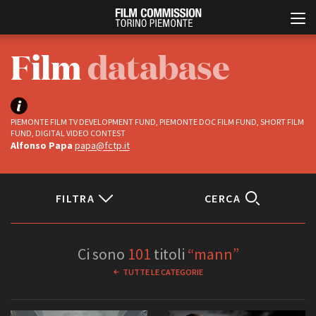
Film
database
PIEMONTE FILM TV DEVELOPMENT FUND, PIEMONTE DOC FILM FUND, SHORT FILM
FUND, DIGITAL VIDEO CONTEST
Alfonso Papa
papa@fctp.it
Italiano
English
FILTRA
CERCA
ABOUT
EVENTI, SPECIALI
Status
Chi siamo
Anteprime in Piemonte
Ci sono
101
titoli
“mann”
Storia della Fondazione
TFI Torino Film Industry -
Completati
TUTTE LE CATEGORIE
Production Days
Contatti
In progress
Avenue Cove - Erasmus +
La sede
Guarda che storia!
Partner