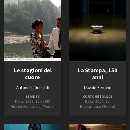
2011
2012
2013
Amministrazione trasparente
2014
Bandi e gare
2015
Contatti
2016
Privacy
2017
Cookie policy
Whistleblowing
2018
Credits
2019
Le stagioni del
La Stampa, 150
2020
cuore
anni
2021
2022
Antonello Grimaldi
Davide Ferrario
2023
SERIE TV
CORTOMETRAGGI
2024
Italia, 2003, 12 x 100'
Italia, 2017, 15'
Rizzoli Audiovisivi (Roma)
Rossofuoco (Torino)
2025
2026
2027