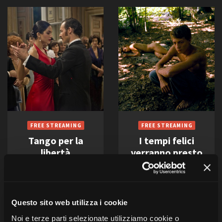
Tango per la
I tempi felici
libertà
verranno presto
Alberto Negrin
Alessandro Comodin
SERIE TV
LUNGOMETRAGGI
Italia, 2016, 2 x 100'
Italia/Francia, 2016, 100'
Questo sito web utilizza i cookie
Compagnia Leone
Okta Film Srl (IT) e Shellac
Cinematografica srl (Roma)
(FR) con Rai Cinema
Noi e terze parti selezionate utilizziamo cookie o