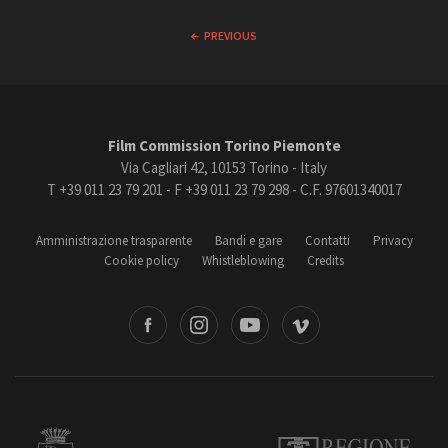
PREVIOUS
Film Commission Torino Piemonte
Via Cagliari 42, 10153 Torino - Italy
T +39 011 23 79 201 - F +39 011 23 79 298 - C.F. 97601340017
Amministrazione trasparente
Bandi e gare
Contatti
Privacy
Cookie policy
Whistleblowing
Credits
book
Instagram
Youtube
Vimeo
Torino
Regione Piemonte