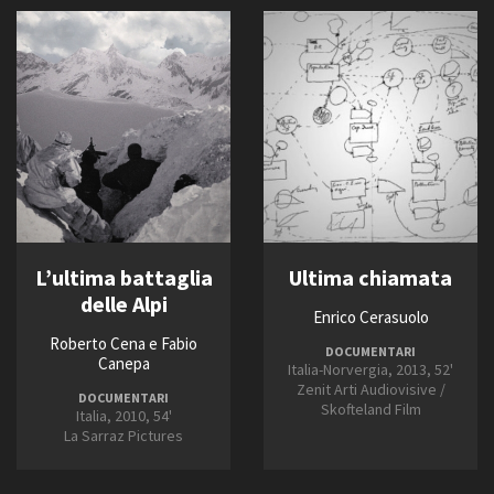
L’ultima battaglia
Ultima chiamata
delle Alpi
Enrico Cerasuolo
Roberto Cena e Fabio
DOCUMENTARI
Canepa
Italia-Norvergia, 2013, 52'
Zenit Arti Audiovisive /
DOCUMENTARI
Skofteland Film
Italia, 2010, 54'
La Sarraz Pictures