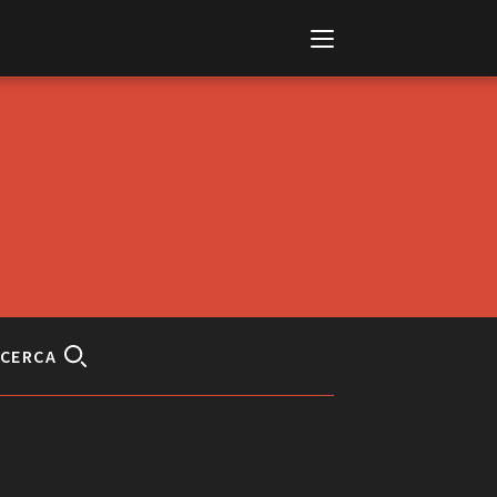
Italiano
English
CERCA
AL, MARKETS, AWARDS
ional Film Festival Rotterdam
 Internationalen
piele Berlin
 de Cannes
m Festival - Bio to B Industry