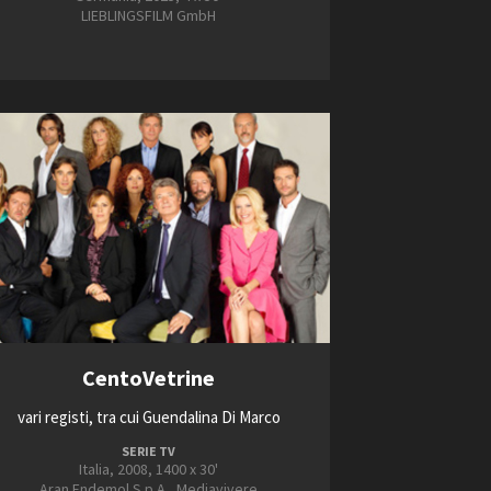
LIEBLINGSFILM GmbH
CentoVetrine
vari registi, tra cui Guendalina Di Marco
SERIE TV
Italia, 2008, 1400 x 30'
Aran Endemol S.p.A., Mediavivere