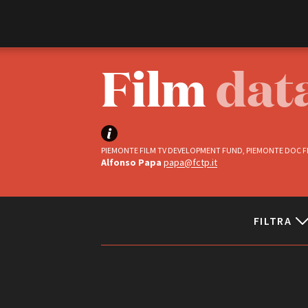
Film Commission
Torino Piemonte
Film
dat
PIEMONTE FILM TV DEVELOPMENT FUND, PIEMONTE DOC FI
Alfonso Papa
papa@fctp.it
FILTRA
ABOUT
Chi siamo
Storia della Fondazione
Status
Contatti
La sede
Completati
Partner