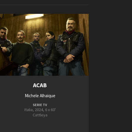
ilm Festival
nternazionale d’Arte
Videoclip
grafica Venezia
nternational Film Festival
l Cinema di Roma
lm Festival
 Donatello
’Argento
Short Film Fund
olinas
NTI
ACAB
- Accedi al tuo profilo
 - Nuovo utente
2024
Michele Alhaique
ter
2025
SERIE TV
on noi
Italia, 2024, 6 x 60'
2026
irocini - Scuola e Lavoro
Cattleya
2027
peratori Economici per
2028
nto lavori in economia