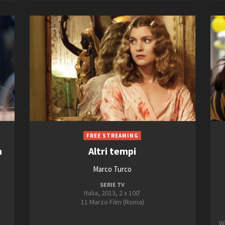
2013
2021
Open Day
2014
2022
Ciak in TOur!
2015
2023
FILTRA
RESET
andi e gare
Contatti
Privacy
Cookie policy
Whistleblowing
Credi
n
Altri tempi
Marco Turco
SERIE TV
Italia, 2013, 2 x 100'
11 Marzo Film (Roma)
W