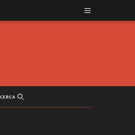
Italiano
English
CERCA
AL, MARKETS, AWARDS
ional Film Festival Rotterdam
 Internationalen
piele Berlin
 de Cannes
m Festival - Bio to B Industry