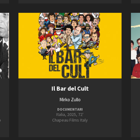
2013
2021
Open Day
2014
2022
Ciak in TOur!
2015
2023
FILTRA
RESET
andi e gare
Contatti
Privacy
Cookie policy
Whistleblowing
Credi
Il Bar del Cult
Mirko Zullo
DOCUMENTARI
Italia, 2025, 72'
o
Chapeau Films Italy