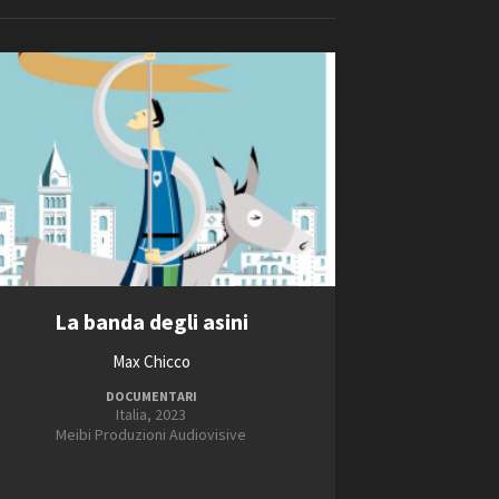
ilm Festival
nternazionale d’Arte
Videoclip
grafica Venezia
nternational Film Festival
l Cinema di Roma
lm Festival
 Donatello
’Argento
Short Film Fund
olinas
NTI
La banda degli asini
- Accedi al tuo profilo
 - Nuovo utente
2024
Max Chicco
ter
2025
DOCUMENTARI
on noi
Italia, 2023
2026
irocini - Scuola e Lavoro
Meibi Produzioni Audiovisive
2027
peratori Economici per
2028
nto lavori in economia