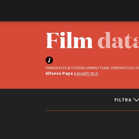
Film Commission
Torino Piemonte
Film
dat
PIEMONTE FILM TV DEVELOPMENT FUND, PIEMONTE DOC FI
Alfonso Papa
papa@fctp.it
FILTRA
ABOUT
Chi siamo
Storia della Fondazione
Status
Contatti
La sede
Completati
Partner