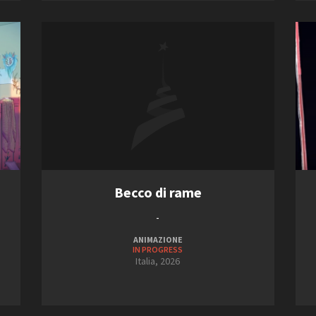
2013
2021
Open Day
2014
2022
Ciak in TOur!
2015
2023
FILTRA
RESET
andi e gare
Contatti
Privacy
Cookie policy
Whistleblowing
Credi
Becco di rame
-
ANIMAZIONE
IN PROGRESS
Italia, 2026