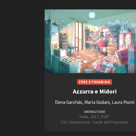
2005
2006
2007
Amministrazione trasparente
B
Azzurra e Midori
Elena Garofalo, Marta Giuliani, Laura Piunti
ANIMAZIONE
Italia, 2017, 6'28''
CSC Animazione - Sede del Piemonte