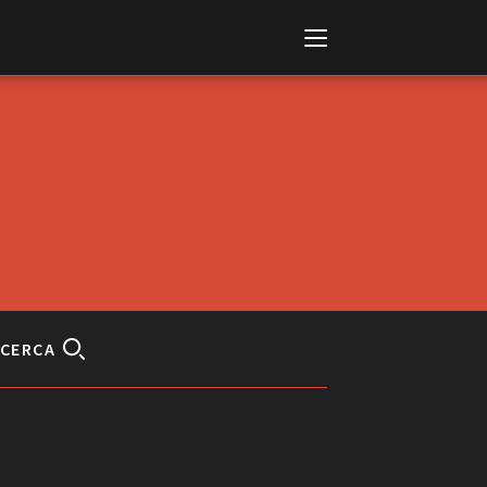
Italiano
English
CERCA
AL, MARKETS, AWARDS
ional Film Festival Rotterdam
 Internationalen
piele Berlin
 de Cannes
m Festival - Bio to B Industry