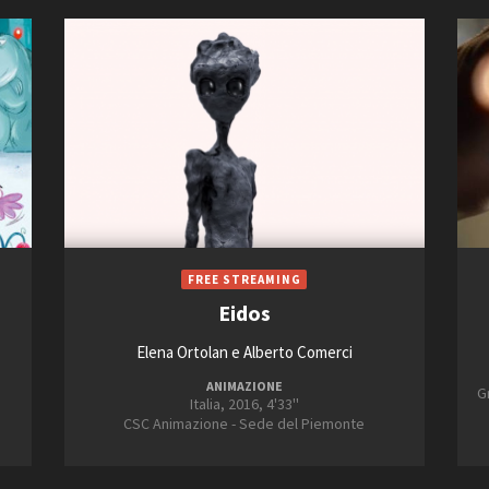
Eidos
Elena Ortolan e Alberto Comerci
ANIMAZIONE
G
Italia, 2016, 4'33''
CSC Animazione - Sede del Piemonte