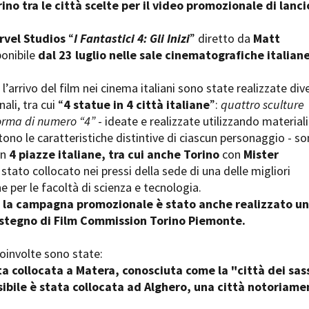
no tra le città scelte per il video promozionale di lanci
Open Day
Ciak in TOur!
rvel Studios
“
I Fantastici 4: Gli Inizi
” diretto da
Matt
ponibile
dal 23 luglio nelle sale cinematografiche italian
’arrivo del film nei cinema italiani sono state realizzate div
andi e gare
Contatti
Privacy
Cookie policy
Whistleblowing
Credi
li, tra cui “
4 statue in 4 città italiane
”:
quattro sculture
orma di numero “4”
- ideate e realizzate utilizzando materiali
tono le caratteristiche distintive di ciascun personaggio - s
in
4 piazze italiane, tra cui anche Torino
con
Mister
stato collocato nei pressi della sede di una delle migliori
ne per le facoltà di scienza e tecnologia.
 la campagna promozionale è stato anche realizzato un
sostegno di Film Commission Torino Piemonte.
coinvolte sono state:
ta collocata a Matera, conosciuta come la "città dei sass
sibile è stata collocata ad Alghero, una città notoriame