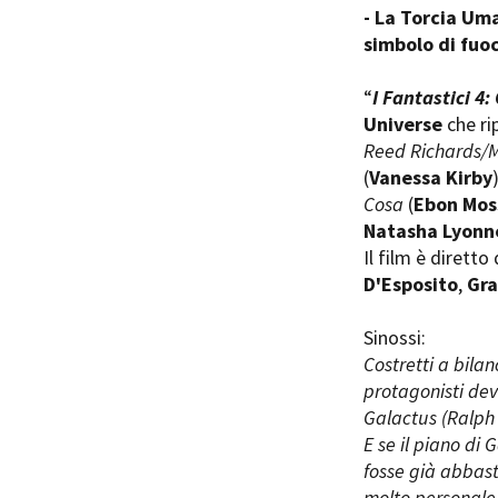
- La Torcia Uma
simbolo di fuo
“
I Fantastici 4: 
Universe
che ri
Reed Richards/M
(
Vanessa Kirby
)
Cosa
(
Ebon Mos
Natasha Lyonn
Il film è diretto
D'Esposito
,
Gra
Sinossi:
Costretti a bilan
protagonisti dev
Galactus (Ralph 
E se il piano di 
fosse già abbast
molto personale