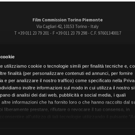
Film Commission Torino Piemonte
Via Cagliari 42, 10153 Torino - Italy
T +39 011 23 79 201 - F +39 011 23 79 298 - C.F. 97601340017
trasparente
Bandi e gare
Contatti
Privacy
Cookie policy
Whistle
 cookie
book
Instagram
Youtube
Vimeo
e utilizziamo cookie o tecnologie simili per finalità tecniche e, con
re finalità (per personalizzare contenuti ed annunci, per fornire
ia e per analizzare il nostro traffico) come specificato nella Priv
dividiamo inoltre informazioni sul modo in cui utilizza il nostro s
pano di analisi dei dati web, pubblicità e social media, i quali
Torino
altre informazioni che ha fornito loro o che hanno raccolto dal s
Regione Piemonte
uoi liberamente prestare, rifiutare o revocare il tuo consenso, in
onsentire all’utilizzo di tali tecnologie utilizzando il pulsante “A
nformativa, continui senza accettare.
© 2026 Fondazione Film Commission Torino Piemonte. Tutti i diritti riservati.