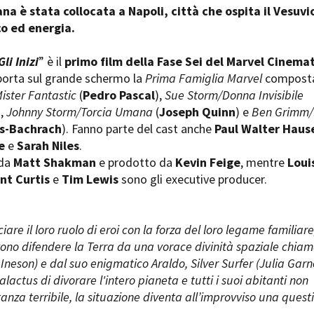
na è stata collocata a Napoli, città che ospita il Vesuvi
co ed energia.
Gli Inizi
” è il
primo film della Fase Sei del Marvel Cinemat
porta sul grande schermo la
Prima Famiglia Marvel
compost
ister Fantastic
(
Pedro Pascal
),
Sue Storm/Donna Invisibile
,
Johnny Storm/Torcia Umana
(
Joseph Quinn
) e
Ben Grimm/
s-Bachrach
). Fanno parte del cast anche
Paul Walter Haus
e
e
Sarah Niles
.
 da
Matt Shakman
e prodotto da
Kevin Feige
, mentre
Loui
nt Curtis
e
Tim Lewis
sono gli executive producer.
ciare il loro ruolo di eroi con la forza del loro legame familiare,
ono difendere la Terra da una vorace divinità spaziale chia
Ineson) e dal suo enigmatico Araldo, Silver Surfer (Julia Garn
Galactus di divorare l'intero pianeta e tutti i suoi abitanti non
anza terribile, la situazione diventa all’improvviso una quest
.