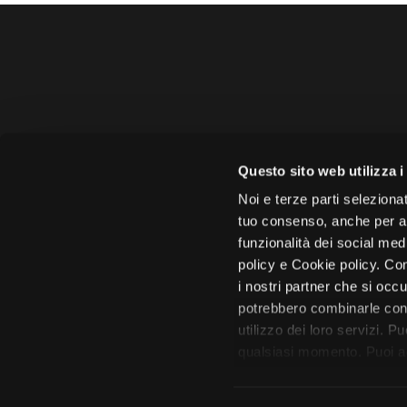
Amministrazione 
Questo sito web utilizza i
Face
Noi e terze parti selezionat
tuo consenso, anche per alt
funzionalità dei social med
policy e Cookie policy. Con
i nostri partner che si occu
Città di 
potrebbero combinarle con 
utilizzo dei loro servizi. P
qualsiasi momento. Puoi acc
tutto”. Chiudendo questa i