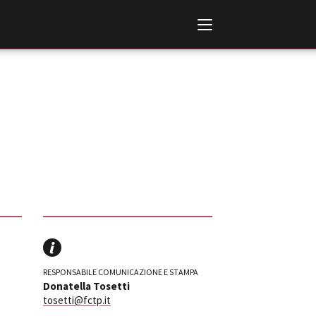
Italiano
English
AL, MARKETS, AWARDS
ional Film Festival Rotterdam
 Internationalen
RESPONSABILE COMUNICAZIONE E STAMPA
piele Berlin
Donatella Tosetti
 de Cannes
tosetti@fctp.it
m Festival - Bio to B Industry