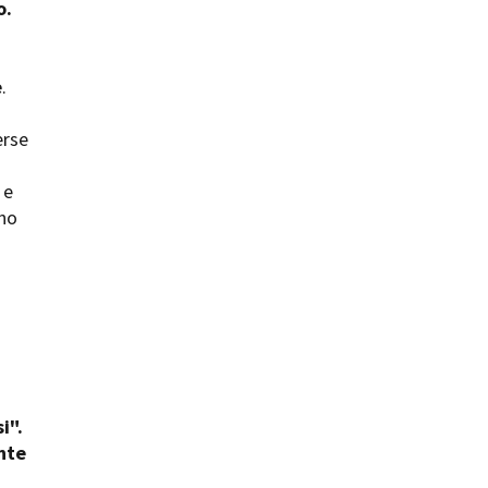
o.
e
.
erse
ts
 e
ono
i".
nte