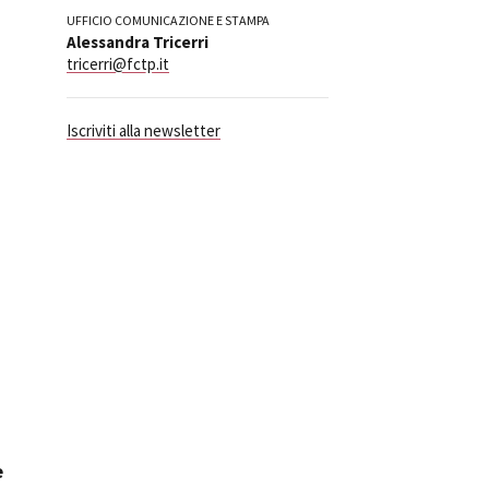
UFFICIO COMUNICAZIONE E STAMPA
ilm Festival
Alessandra Tricerri
nternazionale d’Arte
tricerri@fctp.it
grafica Venezia
nternational Film Festival
Iscriviti alla newsletter
l Cinema di Roma
lm Festival
 Donatello
’Argento
olinas
NTI
- Accedi al tuo profilo
 - Nuovo utente
ter
on noi
irocini - Scuola e Lavoro
peratori Economici per
nto lavori in economia
e