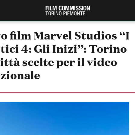
vo film Marvel Studios “I
ici 4: Gli Inizi”: Torino
città scelte per il video
zionale
PRODUCTION GUIDE
FESTIV
Società di produzione
Internat
Strutture di servizio
Berlinale
Filmfests
Professionisti
Festival
Attrici-Attori
Biografil
Beginners