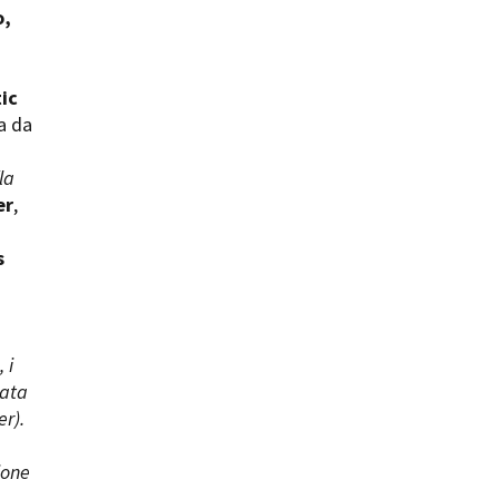
o,
ic
a da
la
er
,
s
 i
mata
er).
ione