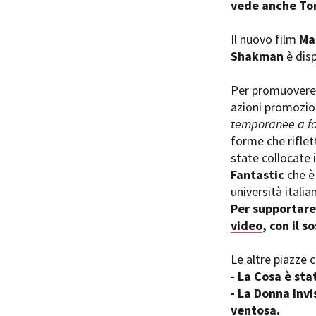
vede anche Tori
Il nuovo film
Ma
Shakman
è dis
Per promuovere l
Amministrazione trasparente
B
azioni promoziona
temporanee a f
forme che riflet
state collocate 
Fantastic
che è 
università italia
Per supportare
video
, con il 
Le altre piazze 
- La Cosa è sta
- La Donna Invi
ventosa.