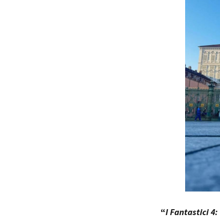
Rete regionale
Bilancio sociale
Amministrazione trasparent
Bandi e gare
Sostenibilità ambientale
SERVIZI
Servizi generali
Location scouting
Spazi nella sede FCTP
Sala Casting
Sala Paolo Tenna
FILM FUNDS
Piemonte Film Tv Fund
Piemonte Film Tv Developm
Piemonte Doc Film Fund
Short Film Fund
“
I Fantastici 4: 