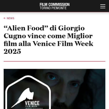
NEWS
“Alien Food” di Giorgio
Cugno vince come Miglior
film alla Venice Film Week
2025
Italiano
English
ABOUT
EVENTI, SPECIALI
Chi siamo
Anteprime in Piemonte
Storia della Fondazione
TFI Torino Film Industry -
Production Days
Contatti
Avenue Cove - Erasmus +
La sede
Guarda che storia!
Partner