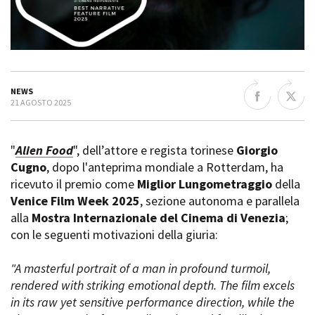
La Grazia - Immagini e
Rete regionale
location della Torino di Paolo
Bilancio sociale
Sorrentino
Amministrazione
Open Day
trasparente
Ciak in TOur!
Bandi e gare
NEWS
Sostenibilità ambientale
FESTIVAL, MARKETS,
21 AGOSTO 2025
AWARDS
SERVIZI
International Film Festival
Servizi generali
Rotterdam
"
Alien Food
", dell’attore e regista torinese
Giorgio
Location scouting
Berlinale Internationalen
Cugno
, dopo l'anteprima mondiale a Rotterdam, ha
Filmfestspiele Berlin
Spazi nella sede FCTP
ricevuto il premio come
Miglior Lungometraggio
della
Festival de Cannes
Sala Casting
Venice Film Week 2025
, sezione autonoma e parallela
Biografilm Festival - Bio to B
Sala Paolo Tenna
alla
Mostra Internazionale del Cinema di Venezia
;
Industry Days
con le seguenti motivazioni della giuria:
Locarno Film Festival
FILM FUNDS
Mostra Internazionale d’Arte
Piemonte Film Tv Fund
Cinematografica Venezia
"A masterful portrait of a man in profound turmoil,
Piemonte Film Tv
Toronto International Film
rendered with striking emotional depth. The film excels
Development Fund
Festival
in its raw yet sensitive performance direction, while the
Piemonte Doc Film Fund
Festa del Cinema di Roma