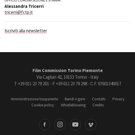
UFFICIO COMUNICAZIONE E STAMPA
Alessandra Tricerri
tricerri@fctp.it
Iscriviti alla newsletter
Film Commission Torino Piemonte
Via Cagliari 42, 10153 Torino - Italy
T +39 011 23 79 201 - F +39 011 23 79 298 - C.F. 97601340017
Amministrazione trasparente
Bandi e gare
Contatti
Privacy
Cookie policy
Whistleblowing
Credits
book
Instagram
Youtube
Vimeo