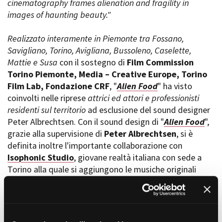
cinematography frames alienation and fragility in
Short Film Fund
Torino Film Festival
images of haunting beauty."
David di Donatello
PRODUCTION GUIDE
Nastri d’Argento
Realizzato interamente in Piemonte tra Fossano,
Società di produzione
Premio Solinas
Savigliano, Torino, Avigliana, Bussoleno, Caselette,
Strutture di servizio
Mattie e Susa
con il sostegno di
Film Commission
Professionisti
STRUMENTI
Torino Piemonte, Media – Creative Europe, Torino
Attrici-Attori
Location - Accedi al tuo
Film Lab, Fondazione CRF
, "
Alien Food
" ha visto
Beginners
profilo
coinvolti nelle riprese
attrici ed attori e professionisti
Location - Nuovo utente
residenti sul territorio
ad esclusione del sound designer
LOCATION GUIDE
Newsletter
Peter Albrechtsen. Con il sound design di "
Alien Food
",
Lavora con noi
grazie alla supervisione di
Peter Albrechtsen
, si è
FILM DATABASE
Stage - Tirocini - Scuola e
definita inoltre l'importante collaborazione con
Lavoro
Isophonic Studio
, giovane realtà italiana con sede a
Elenco Operatori Economici
BOOK DATABASE
per affidamento lavori in
Torino alla quale si aggiungono le musiche originali
economia
realizzate dall' autore piemontese,
Smokefade
.
NEWS
Concepito da
Giorgio Cugno
nel 2007 in seguito a un
CASTING
laboratorio di scrittura collettiva tenuto in una