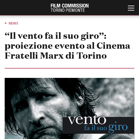
NEWS
“Il vento fa il suo giro”:
proiezione evento al Cinema
Fratelli Marx di Torino
Italiano
English
ABOUT
EVENTI, SPECIALI
Chi siamo
Anteprime in Piemonte
Storia della Fondazione
TFI Torino Film Industry -
Production Days
Contatti
Avenue Cove - Erasmus +
La sede
Guarda che storia!
Partner