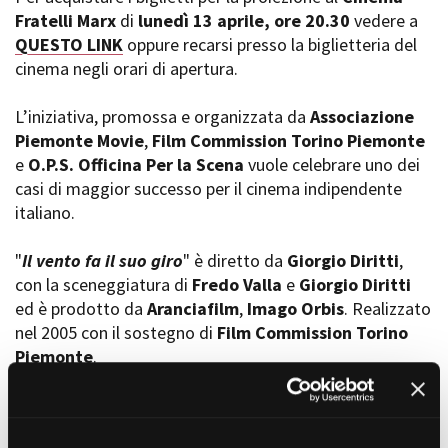
Short Film Fund
Fratelli Marx
di
lunedì 13 aprile, ore 20.30
vedere a
Torino Film Festival
QUESTO LINK
oppure recarsi presso la biglietteria del
David di Donatello
PRODUCTION GUIDE
cinema negli orari di apertura.
Nastri d’Argento
Società di produzione
Premio Solinas
Strutture di servizio
L’iniziativa, promossa e organizzata da
Associazione
Professionisti
Piemonte Movie
,
Film Commission Torino Piemonte
STRUMENTI
Attrici-Attori
e
O.P.S. Officina Per la Scena
vuole celebrare uno dei
Location - Accedi al tuo
Beginners
profilo
casi di maggior successo per il cinema indipendente
Location - Nuovo utente
italiano.
LOCATION GUIDE
Newsletter
Lavora con noi
"
Il vento fa il suo giro
" è diretto da
Giorgio Diritti
,
FILM DATABASE
Stage - Tirocini - Scuola e
con la sceneggiatura di
Fredo Valla
e
Giorgio Diritti
Lavoro
ed è prodotto da
Aranciafilm
,
Imago Orbis
. Realizzato
Elenco Operatori Economici
BOOK DATABASE
nel 2005 con il sostegno di
Film Commission Torino
per affidamento lavori in
Piemonte
.
economia
NEWS
Ambientato nell’
Alta Valle Maira
, nel cuore delle
Alpi
CASTING
occitane
, racconta l’arrivo di una famiglia di pastori