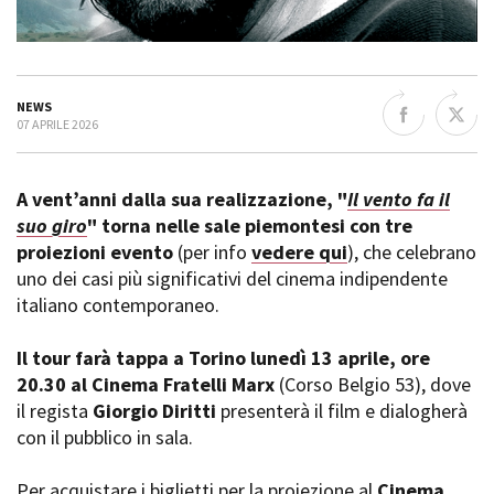
La Grazia - Immagini e
Rete regionale
location della Torino di Paolo
Bilancio sociale
Sorrentino
Amministrazione
Open Day
trasparente
Ciak in TOur!
NEWS
Bandi e gare
07 APRILE 2026
Sostenibilità ambientale
FESTIVAL, MARKETS,
AWARDS
A vent’anni dalla sua realizzazione, "
Il vento fa il
SERVIZI
International Film Festival
suo giro
" torna nelle sale piemontesi con tre
Servizi generali
Rotterdam
proiezioni evento
(per info
vedere qui
), che celebrano
Location scouting
Berlinale Internationalen
Filmfestspiele Berlin
uno dei casi più significativi del cinema indipendente
Spazi nella sede FCTP
Festival de Cannes
italiano contemporaneo.
Sala Casting
Biografilm Festival - Bio to B
Sala Paolo Tenna
Industry Days
Il tour farà tappa a Torino lunedì 13 aprile, ore
Locarno Film Festival
20.30 al Cinema Fratelli Marx
(Corso Belgio 53), dove
FILM FUNDS
Mostra Internazionale d’Arte
il regista
Giorgio Diritti
presenterà il film e dialogherà
Piemonte Film Tv Fund
Cinematografica Venezia
con il pubblico in sala.
Piemonte Film Tv
Toronto International Film
Development Fund
Festival
Piemonte Doc Film Fund
Per acquistare i biglietti per la proiezione al
Cinema
Festa del Cinema di Roma