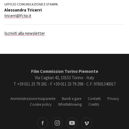
UFFICIO COMUNICAZIONE E STAMPA
Alessandra Tricerri
tricerri@fctp.it
Iscriviti alla newsletter
Film Commission Torino Piemonte
Via Cagliari 42, 10153 Torino - Italy
T +39 011 23 79 201 - F +39 011 23 79 298 - C.F. 97601340017
Amministrazione trasparente
Bandi e gare
Contatti
Privacy
Cookie policy
Whistleblowing
Credits
book
Instagram
Youtube
Vimeo