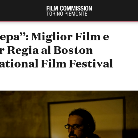
epa”: Miglior Film e
r Regia al Boston
ational Film Festival
PRODUCTION GUIDE
FESTIV
Società di produzione
Internat
Strutture di servizio
Berlinale
Filmfests
Professionisti
Festival
Attrici-Attori
Biografil
Beginners