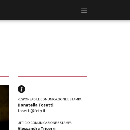
Italiano
English
AL, MARKETS, AWARDS
RESPONSABILE COMUNICAZIONE E STAMPA
ional Film Festival Rotterdam
Donatella Tosetti
 Internationalen
tosetti@fctp.it
piele Berlin
 de Cannes
UFFICIO COMUNICAZIONE E STAMPA
m Festival - Bio to B Industry
Alessandra Tricerri