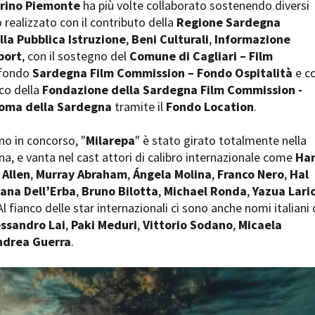
rino Piemonte
ha più volte collaborato sostenendo diversi
Open Day
o realizzato con il contributo della
Regione Sardegna
Ciak in TOur!
lla Pubblica Istruzione
,
Beni Culturali
,
Informazione
port
, con il sostegno del
Comune di Cagliari – Film
l fondo
Sardegna Film Commission – Fondo Ospitalità
e co
co della
Fondazione della Sardegna Film Commission -
andi e gare
Contatti
Privacy
Cookie policy
Whistleblowing
Credi
oma della Sardegna
tramite il
Fondo Location
.
ano in concorso, "
Milarepa
" è stato girato totalmente nella
, e vanta nel cast attori di calibro internazionale come
Ha
 Allen
,
Murray Abraham
,
Ángela Molina
,
Franco Nero
,
Hal
iana Dell’Erba
,
Bruno Bilotta
,
Michael Ronda
,
Yazua Lari
 Al fianco delle star internazionali ci sono anche nomi italiani 
essandro Lai
,
Paki Meduri
,
Vittorio Sodano
,
Micaela
ndrea Guerra
.