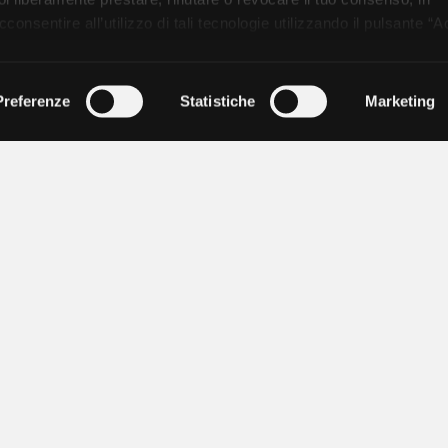
onsentire all’utilizzo di tali tecnologie utilizzando il pulsante “A
nformativa, continui senza accettare.
Preferenze
Statistiche
Marketing