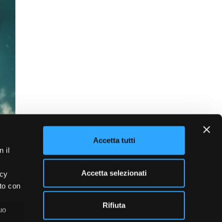
Accetta tutti
 il
Accetta selezionati
acy
ito con
Rifiuta
uo