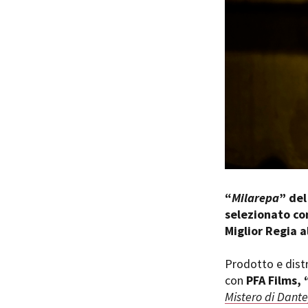
Rete regionale
Bilancio sociale
Amministrazione trasparent
Bandi e gare
Sostenibilità ambientale
SERVIZI
Servizi generali
Location scouting
Spazi nella sede FCTP
Sala Casting
Sala Paolo Tenna
“
Milarepa
” del
selezionato com
FILM FUNDS
Miglior Regia a
Piemonte Film Tv Fund
Piemonte Film Tv Developm
Prodotto e dist
Piemonte Doc Film Fund
con
PFA Films, 
Short Film Fund
Mistero di Dante