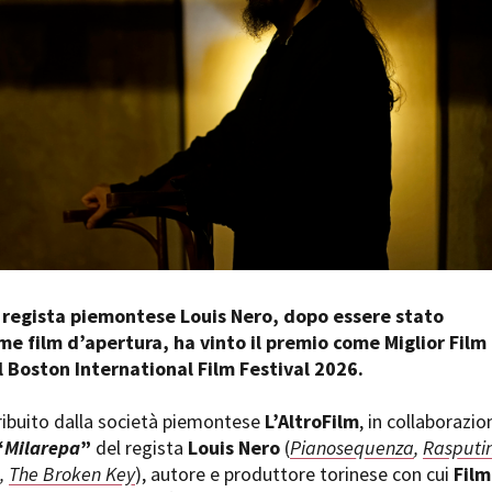
Days
Locarno F
LOCATION GUIDE
Mostra I
e
Cinemato
FILM DATABASE
Toronto I
Festa de
BOOK DATABASE
Torino Fi
David di
NEWS
Nastri d
Premio S
CASTING
STRUME
EVENTI, SPECIALI
 regista piemontese Louis Nero, dopo essere stato
Location 
Anteprime in Piemonte
e film d’apertura, ha vinto il premio come Miglior Film
Location
TFI Torino Film Industry - Production
l Boston International Film Festival 2026.
Newslet
Days
Lavora c
Avenue Cove - Erasmus +
ent Fund
ribuito dalla società piemontese
L’AltroFilm
, in collaborazio
Stage - T
Guarda che storia!
“
Milarepa
”
del regista
Louis Nero
(
Pianosequenza
,
Rasputi
Elenco O
La Grazia - Immagini e location della
affidame
,
The Broken Key
), autore e produttore torinese con cui
Film
Torino di Paolo Sorrentino