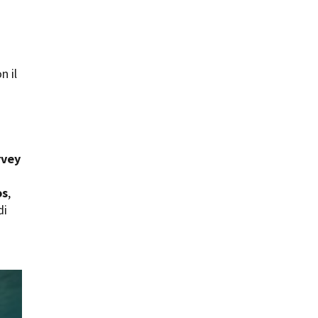
n il
ts
rvey
os
,
di