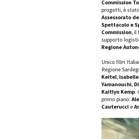
Commission To
progetti, è stat
Assessorato de
Spettacolo e S
Commission
, i
supporto logisti
Amministrazione trasparente
B
Regione Auton
Unico film Itali
Regione Sardegna
Keitel
,
Isabelle
Yamanouchi
,
D
Kaitlyn Kemp
.
primo piano:
Al
Cauterucci
e
A