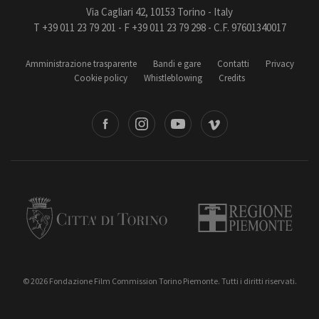
Via Cagliari 42, 10153 Torino - Italy
T +39 011 23 79 201 - F +39 011 23 79 298 - C.F. 97601340017
Amministrazione trasparente
Bandi e gare
Contatti
Privacy
Cookie policy
Whistleblowing
Credits
book
Instagram
Youtube
Vimeo
Torino
Regione Piemonte
© 2026 Fondazione Film Commission Torino Piemonte. Tutti i diritti riservati.