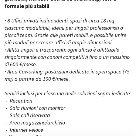
formule più stabili
.
·
8 Uffici privati indipendenti: spazi di circa 18 mq
Amministrazione trasparente
ciascuno modulabili, ideali per singoli professionisti o
Bandi e gare
piccoli team. Grazie alle pareti mobili, è possibile unire
Contatti
più moduli per creare uffici di ampie dimensioni
Privacy
·
Affitti singoli e trasparenti: ogni ufficio è affittabile
Cookie policy
singolarmente con canoni competitivi fino a un massimo
Whistleblowing
di 600 €/mese.
Credits
·
Area Coworking: postazioni dedicate in open space (75
mq) a partire da 100 €/mese.
Servizi inclusi per ciascuna delle soluzioni sopra indicate:
- Reception
- Sala riunioni con monitor
- Sala call riservata
- Area magazzino/archivio
- Internet veloce