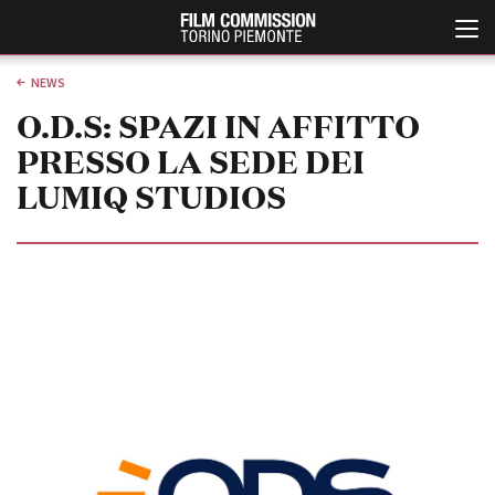
NEWS
O.D.S: SPAZI IN AFFITTO
PRESSO LA SEDE DEI
LUMIQ STUDIOS
Italiano
English
ABOUT
EVENTI, SPECIALI
Chi siamo
Anteprime in Piemonte
Storia della Fondazione
TFI Torino Film Industry -
Production Days
Contatti
Avenue Cove - Erasmus +
La sede
Guarda che storia!
Partner