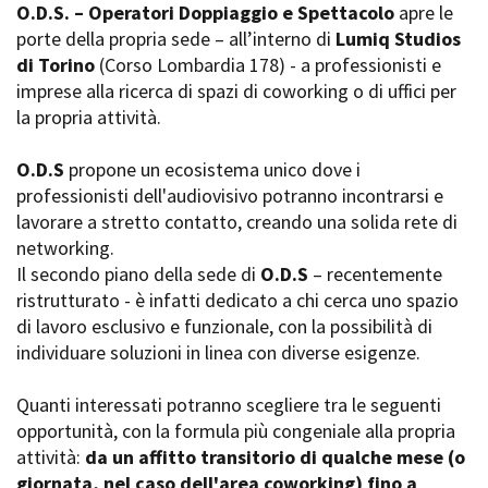
O.D.S. – Operatori Doppiaggio e Spettacolo
apre le
Short Film Fund
Torino Film Festival
porte della propria sede – all’interno di
Lumiq Studios
David di Donatello
di Torino
(Corso Lombardia 178) - a professionisti e
PRODUCTION GUIDE
Nastri d’Argento
imprese alla ricerca di spazi di coworking o di uffici per
Società di produzione
Premio Solinas
la propria attività.
Strutture di servizio
Professionisti
STRUMENTI
O.D.S
propone un ecosistema unico dove i
Attrici-Attori
Location - Accedi al tuo
professionisti dell'audiovisivo potranno incontrarsi e
Beginners
profilo
lavorare a stretto contatto, creando una solida rete di
Location - Nuovo utente
networking.
LOCATION GUIDE
Newsletter
Il secondo piano della sede di
O.D.S
– recentemente
Lavora con noi
ristrutturato - è infatti dedicato a chi cerca uno spazio
FILM DATABASE
Stage - Tirocini - Scuola e
Lavoro
di lavoro esclusivo e funzionale, con la possibilità di
Elenco Operatori Economici
individuare soluzioni in linea con diverse esigenze.
BOOK DATABASE
per affidamento lavori in
economia
Quanti interessati potranno scegliere tra le seguenti
NEWS
opportunità, con la formula più congeniale alla propria
attività:
da un affitto transitorio di qualche mese (o
CASTING
giornata, nel caso dell'area coworking) fino a