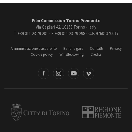
Film Commission Torino Piemonte
Via Cagliari 42, 10153 Torino - Italy
T +39 011 23 79 201 - F +39 011 23 79 298 - C.F. 97601340017
Amministrazione trasparente
Bandi e gare
Contatti
Privacy
Cookie policy
Whistleblowing
Credits
book
Instagram
Youtube
Vimeo
Torino
Regione Piemonte