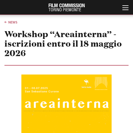
NEWS
Workshop “Areainterna” -
iscrizioni entro il 18 maggio
2026
Italiano
English
ABOUT
EVENTI, SPECIALI
Chi siamo
Anteprime in Piemonte
Storia della Fondazione
TFI Torino Film Industry -
Production Days
Contatti
Avenue Cove - Erasmus +
La sede
Guarda che storia!
Partner