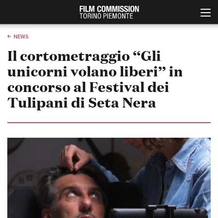
NEWS
Il cortometraggio “Gli
unicorni volano liberi” in
concorso al Festival dei
Tulipani di Seta Nera
Italiano
English
ABOUT
EVENTI, SPECIALI
Chi siamo
Anteprime in Piemonte
Storia della Fondazione
TFI Torino Film Industry -
Production Days
Contatti
Avenue Cove - Erasmus +
La sede
Guarda che storia!
Partner