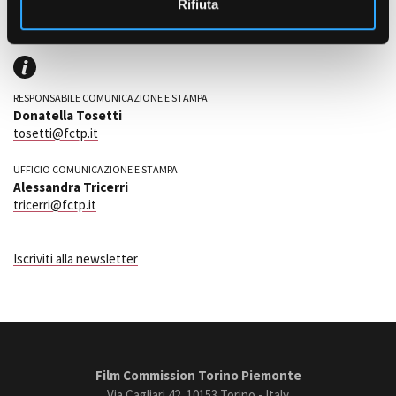
Rifiuta
Amministrazione trasparente
Bandi e gare
RESPONSABILE COMUNICAZIONE E STAMPA
Contatti
Donatella Tosetti
Privacy
tosetti@fctp.it
Cookie policy
Whistleblowing
UFFICIO COMUNICAZIONE E STAMPA
Credits
Alessandra Tricerri
tricerri@fctp.it
Iscriviti alla newsletter
Film Commission Torino Piemonte
Via Cagliari 42, 10153 Torino - Italy