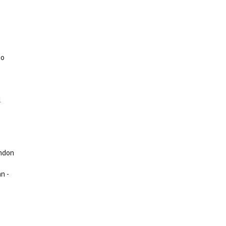
no
ts
l
ondon
n -