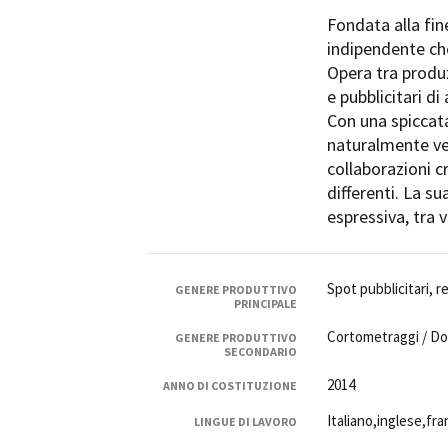
Rete regionale
Fondata alla fin
Bilancio sociale
indipendente che
Amministrazione trasparent
Opera tra produz
Bandi e gare
e pubblicitari di 
Sostenibilità ambientale
Con una spiccata 
naturalmente ve
SERVIZI
collaborazioni c
Servizi generali
differenti. La su
Location scouting
espressiva, tra 
Spazi nella sede FCTP
Sala Casting
Sala Paolo Tenna
Spot pubblicitari, r
GENERE PRODUTTIVO
PRINCIPALE
FILM FUNDS
Cortometraggi / D
GENERE PRODUTTIVO
SECONDARIO
Piemonte Film Tv Fund
Piemonte Film Tv Developm
2014
ANNO DI COSTITUZIONE
Piemonte Doc Film Fund
Italiano,inglese,fr
LINGUE DI LAVORO
Short Film Fund