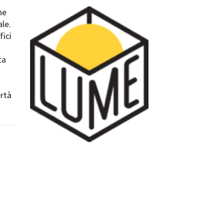
ne
ilm Festival
le.
nternazionale d’Arte
fici
grafica Venezia
nternational Film Festival
ta
l Cinema di Roma
lm Festival
 Donatello
ertà
’Argento
olinas
NTI
- Accedi al tuo profilo
 - Nuovo utente
ter
on noi
irocini - Scuola e Lavoro
peratori Economici per
nto lavori in economia