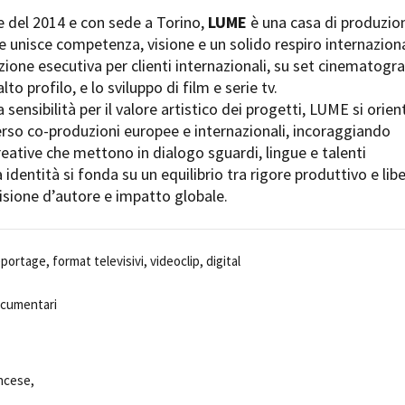
Days
e del 2014 e con sede a Torino,
LUME
è una casa di produzio
Locarno F
LOCATION GUIDE
 unisce competenza, visione e un solido respiro internaziona
Mostra I
e
ione esecutiva per clienti internazionali, su set cinematogra
Cinemato
FILM DATABASE
alto profilo, e lo sviluppo di film e serie tv.
Toronto I
sensibilità per il valore artistico dei progetti, LUME si orien
Festa de
BOOK DATABASE
rso co-produzioni europee e internazionali, incoraggiando
Torino Fi
reative che mettono in dialogo sguardi, lingue e talenti
David di
NEWS
a identità si fonda su un equilibrio tra rigore produttivo e lib
Nastri d
visione d’autore e impatto globale.
Premio S
CASTING
STRUME
EVENTI, SPECIALI
eportage, format televisivi, videoclip, digital
Location 
Anteprime in Piemonte
Location
TFI Torino Film Industry - Production
ocumentari
Newslet
Days
Lavora c
Avenue Cove - Erasmus +
ent Fund
Stage - T
Guarda che storia!
Elenco O
ancese,
La Grazia - Immagini e location della
affidame
Torino di Paolo Sorrentino