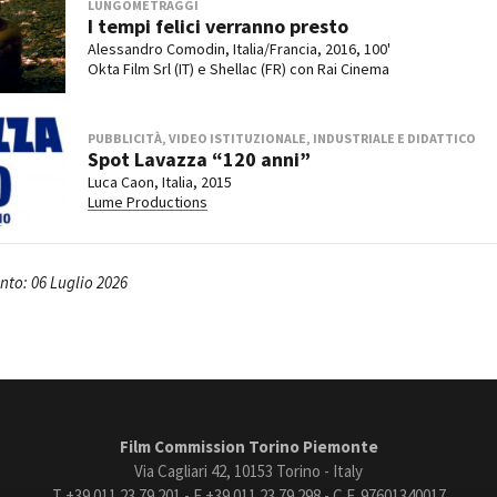
LUNGOMETRAGGI
I tempi felici verranno presto
Alessandro Comodin, Italia/Francia, 2016, 100'
Okta Film Srl (IT) e Shellac (FR) con Rai Cinema
PUBBLICITÀ, VIDEO ISTITUZIONALE, INDUSTRIALE E DIDATTICO
Spot Lavazza “120 anni”
Luca Caon, Italia, 2015
Lume Productions
to: 06 Luglio 2026
Film Commission Torino Piemonte
Via Cagliari 42, 10153 Torino - Italy
T +39 011 23 79 201 - F +39 011 23 79 298 - C.F. 97601340017