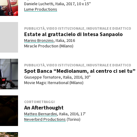
Daniele Luchetti, Italia, 2017, 10 x 15''
Lume Productions
PUBBLICITÀ, VIDEO ISTITUZIONALE, INDUSTRIALE E DIDATTICO
Estate al grattacielo di Intesa Sanpaolo
Marino Bronzino
, Italia, 2016
Miracle Production (Milano)
PUBBLICITÀ, VIDEO ISTITUZIONALE, INDUSTRIALE E DIDATTICO
Spot Banca “Mediolanum, al centro ci sei tu”
Giuseppe Tornatore, Italia, 2016, 30''
Movie Magic Iternational (Milano)
CORTOMETRAGGI
An Afterthought
Matteo Bernardini
, Italia, 2016, 17'
Neverbird Productions
(Torino)