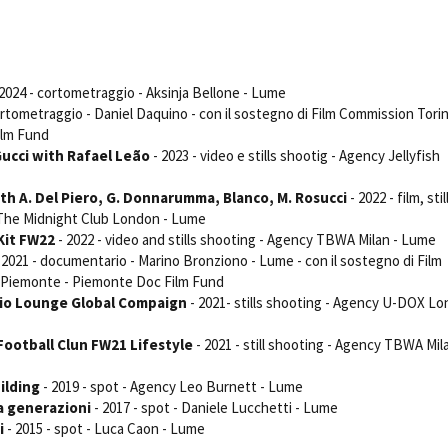
Open Day
Ciak in TOur!
2024 - cortometraggio - Aksinja Bellone - Lume
ortometraggio - Daniel Daquino - con il sostegno di Film Commission Tori
ilm Fund
andi e gare
Contatti
Privacy
Cookie policy
Whistleblowing
Credi
Gucci with Rafael Leão
- 2023 - video e stills shootig - Agency Jellyfish
ith A. Del Piero, G. Donnarumma, Blanco, M. Rosucci
- 2022 - film, stil
 The Midnight Club London - Lume
Kit FW22
- 2022 - video and stills shooting - Agency TBWA Milan - Lume
 2021 - documentario - Marino Bronziono - Lume - con il sostegno di Film
 Piemonte - Piemonte Doc Film Fund
io Lounge Global Compaign
- 2021- stills shooting - Agency U-DOX L
Football Clun FW21 Lifestyle
- 2021 - still shooting - Agency TBWA Mila
ilding
- 2019 - spot - Agency Leo Burnett - Lume
a generazioni
- 2017 - spot - Daniele Lucchetti - Lume
i
- 2015 - spot - Luca Caon - Lume