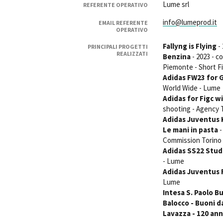
Lume srl
REFERENTE OPERATIVO
info@lumeprod.it
EMAIL REFERENTE
OPERATIVO
Fallyng is Flying
- 
PRINCIPALI PROGETTI
REALIZZATI
Benzina
- 2023 - c
Piemonte - Short F
Amministrazione trasparente
B
Adidas FW23 for 
World Wide - Lume
Adidas for Figc w
shooting - Agency
Adidas Juventus 
Le mani in pasta
-
Commission Torino
Adidas SS22 Stud
- Lume
Adidas Juventus 
Lume
Intesa S. Paolo Bu
Balocco - Buoni d
Lavazza - 120 ann