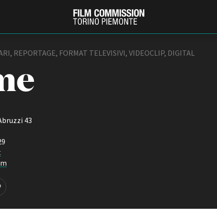
RI, REPORTAGE, FORMAT TELEVISIVI, VIDEOCLIP, DIGITAL
me
Abruzzi 43
29
t
PRODUCTION GUIDE
FESTIV
om
Società di produzione
Internat
Strutture di servizio
Berlinale
Filmfests
Professionisti
Festival
Attrici-Attori
Biografil
Beginners