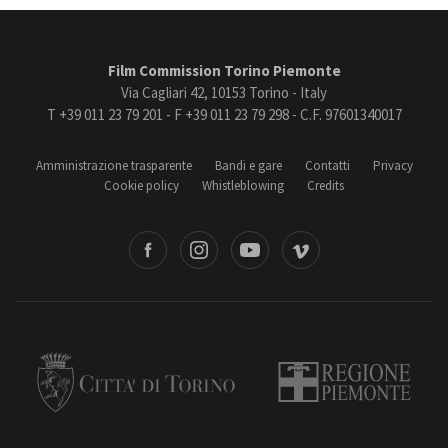
Film Commission Torino Piemonte
Via Cagliari 42, 10153 Torino - Italy
T +39 011 23 79 201 - F +39 011 23 79 298 - C.F. 97601340017
Amministrazione trasparente
Bandi e gare
Contatti
Privacy
Cookie policy
Whistleblowing
Credits
book
Instagram
Youtube
Vimeo
Torino
Regione Piemonte