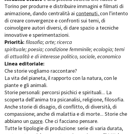
La Grazia - Immagini e
Torino per produrre e distribuire immagini e filmati di
Rete regionale
location della Torino di Paolo
animazione, dando centralità ai
contenuti,
con l'intento
Bilancio sociale
Sorrentino
di creare convergenze e confronti sui temi, di
Amministrazione
Open Day
trasparente
coinvolgere autori diversi, di dare spazio a tecniche
Ciak in TOur!
Bandi e gare
innovative e sperimentazioni.
Sostenibilità ambientale
Priorità:
filosofia; arte; ricerca
FESTIVAL, MARKETS,
spirituale; poesia; condizione femminile; ecologia; temi
AWARDS
SERVIZI
di attualità e di interesse politico, sociale, economico
International Film Festival
Servizi generali
Rotterdam
Linea editoriale:
Location scouting
Berlinale Internationalen
Che storie vogliamo raccontare?
Filmfestspiele Berlin
Spazi nella sede FCTP
La vita del pianeta, il rapporto con la natura, con le
Festival de Cannes
Sala Casting
piante e gli animali.
Biografilm Festival - Bio to B
Sala Paolo Tenna
Storie personali: percorsi psichici e spirituali... La
Industry Days
scoperta dell'anima tra psicanalisi, religione, filosofia.
Locarno Film Festival
FILM FUNDS
Anche storie di disagio, di conflitto, di diversità, di
Mostra Internazionale d’Arte
Piemonte Film Tv Fund
compassione; anche di malattia e di morte... Storie che
Cinematografica Venezia
Piemonte Film Tv
abbiano un
cuore
. Che ci facciano pensare.
Toronto International Film
Development Fund
Festival
Tutte le tipologie di produzione: serie di varia durata,
Piemonte Doc Film Fund
Festa del Cinema di Roma