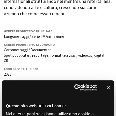
internazionali strutturando nel mentre una rete italiana,
Short Film Fund
Torino Film Festival
condividendo arte e cultura, crescendo sia come
David di Donatello
azienda che come esseri umani.
PRODUCTION GUIDE
Nastri d’Argento
Società di produzione
Premio Solinas
Strutture di servizio
GENERE PRODUTTIVO PRINCIPALE
Professionisti
Lungometraggi / Serie TV Animazione
STRUMENTI
Attrici-Attori
Location - Accedi al tuo
GENERE PRODUTTIVO SECONDARIO
Beginners
profilo
Cortometraggi / Documentari
Location - Nuovo utente
Spot pubblicitari, reportage, format televisivi, videoclip, digital
LOCATION GUIDE
Newsletter
XR
Lavora con noi
ANNO DI COSTITUZIONE
FILM DATABASE
Stage - Tirocini - Scuola e
2021
Lavoro
LINGUE DI LAVORO
Elenco Operatori Economici
BOOK DATABASE
Italiano,inglese,francese,
per affidamento lavori in
economia
REFERENTE OPERATIVO
NEWS
Federico Turani
Questo sito web utilizza i cookie
CASTING
EMAIL REFERENTE OPERATIVO
Noi e terze parti selezionate utilizziamo cookie o
f.turani@ibridostudio.com