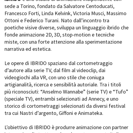
La Grazia - Immagini e
sede a Torino, fondato da Salvatore Centoducati,
Rete regionale
location della Torino di Paolo
Francesco Forti, Linda Kelvink, Victoria Musci, Massimo
Bilancio sociale
Sorrentino
Ottoni e Federico Turani. Nato dall’incontro tra
Amministrazione
Open Day
trasparente
poetiche visive diverse, sviluppa un linguaggio ibrido che
Ciak in TOur!
Bandi e gare
fonde animazione 2D, 3D, stop-motion e tecniche
Sostenibilità ambientale
miste, con una forte attenzione alla sperimentazione
FESTIVAL, MARKETS,
narrativa ed estetica.
AWARDS
SERVIZI
International Film Festival
Servizi generali
Rotterdam
Le opere di IBRIDO spaziano dal cortometraggio
Location scouting
Berlinale Internationalen
d’autore alla serie TV, dal film al videoclip, dai
Filmfestspiele Berlin
Spazi nella sede FCTP
videogiochi alla VR, con uno stile che coniuga
Festival de Cannes
Sala Casting
artigianalità, ricerca e sensibilità autoriale. Tra i titoli
Biografilm Festival - Bio to B
Sala Paolo Tenna
più riconosciuti: “Anselmo Wannabe” (serie TV) e “Tufo”
Industry Days
(speciale TV), entrambi selezionati ad Annecy, e uno
Locarno Film Festival
FILM FUNDS
storico di cortometraggi selezionati da diversi festival
Mostra Internazionale d’Arte
Piemonte Film Tv Fund
tra cui Nastri d’argento, Giffoni e Animateka.
Cinematografica Venezia
Piemonte Film Tv
Toronto International Film
Development Fund
Festival
L'obiettivo di IBRIDO è produrre animazione con partner
Piemonte Doc Film Fund
Festa del Cinema di Roma