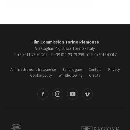
Film Commission Torino Piemonte
Via Cagliari 42, 10153 Torino - Italy
T +39 011 23 79 201 - F +39 011 23 79 298 - C.F. 97601340017
Amministrazione trasparente
Bandi e gare
Contatti
Privacy
Cookie policy
Whistleblowing
Credits
book
Instagram
Youtube
Vimeo
Torino
Regione Piemonte