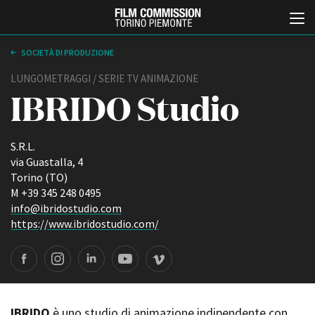
SOCIETÀ DI PRODUZIONE
LUNGOMETRAGGI / SERIE TV ANIMAZIONE
IBRIDO Studio
S.R.L.
via Guastalla, 4
Torino (TO)
Italiano
English
M +39 345 248 0495
info@ibridostudio.com
https://www.ibridostudio.com/
ABOUT
EVENTI, SPECIALI
Chi siamo
Anteprime in Piemonte
Storia della Fondazione
TFI Torino Film Industry -
Production Days
Contatti
Avenue Cove - Erasmus +
La sede
Guarda che storia!
IBRIDO
è uno studio di animazione indipendente con
Partner