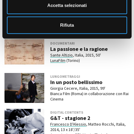
n
LUNGOMETRAGGI
Accetta selezionati
Press
s
Paolo Bertino e Alessandro Isetta, Italia,
o
2015, 88'
Rifiuta
LunaFilm
(Torino)
DOCUMENTARI
La passione e la ragione
Sante Altizio
, Italia, 2015, 50'
LunaFilm
(Torino)
LUNGOMETRAGGI
In un posto bellissimo
Giorgia Cecere, Italia, 2015, 99'
Bianca Film (Roma) in collaborazione con Rai
Cinema
DIGITAL CONTENTS
G&T - stagione 2
Francesco D'Alessio
, Matteo Rocchi, Italia,
2014, 13 x 18'/35'