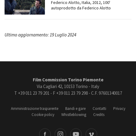
Federico Alotto, Italia, 2012, 100'
autoprodotto da Federico Alotto
Ultimo aggiornamento: 19 Luglio 2024
Film Commission Torino Piemonte
Via Cagliari 42, 10153 Torino - Italy
T +39 011 23 79 201 - F +39 011 23 79 298 - C.F. 97601340017
Amministrazione trasparente
Bandi e gare
Contatti
Privacy
Cookie policy
Whistleblowing
Credits
book
Instagram
Youtube
Vimeo