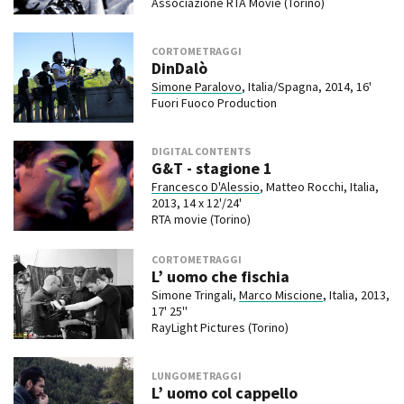
Associazione RTA Movie (Torino)
CORTOMETRAGGI
DinDalò
Simone Paralovo
, Italia/Spagna, 2014, 16'
Fuori Fuoco Production
DIGITAL CONTENTS
G&T - stagione 1
Francesco D'Alessio
, Matteo Rocchi, Italia,
2013, 14 x 12'/24'
RTA movie (Torino)
CORTOMETRAGGI
L’ uomo che fischia
Simone Tringali,
Marco Miscione
, Italia, 2013,
17' 25''
RayLight Pictures (Torino)
LUNGOMETRAGGI
L’ uomo col cappello