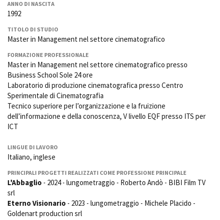
ANNO DI NASCITA
La Grazia - Immagini e
Rete regionale
1992
location della Torino di Paolo
Bilancio sociale
Sorrentino
TITOLO DI STUDIO
Amministrazione
Open Day
Master in Management nel settore cinematografico
trasparente
Ciak in TOur!
Bandi e gare
FORMAZIONE PROFESSIONALE
Master in Management nel settore cinematografico presso
Sostenibilità ambientale
FESTIVAL, MARKETS,
Business School Sole 24 ore
AWARDS
Laboratorio di produzione cinematografica presso Centro
SERVIZI
International Film Festival
Sperimentale di Cinematografia
Servizi generali
Rotterdam
Tecnico superiore per l’organizzazione e la fruizione
Location scouting
Berlinale Internationalen
dell’informazione e della conoscenza, V livello EQF presso ITS per
Filmfestspiele Berlin
Spazi nella sede FCTP
ICT
Festival de Cannes
Sala Casting
Biografilm Festival - Bio to B
Sala Paolo Tenna
LINGUE DI LAVORO
Industry Days
Italiano, inglese
Locarno Film Festival
FILM FUNDS
PRINCIPALI PROGETTI REALIZZATI COME PROFESSIONE PRINCIPALE
Mostra Internazionale d’Arte
L'Abbaglio
- 2024 - lungometraggio - Roberto Andò - BIBI Film TV
Piemonte Film Tv Fund
Cinematografica Venezia
srl
Piemonte Film Tv
Toronto International Film
Eterno Visionario
- 2023 - lungometraggio - Michele Placido -
Development Fund
Festival
Goldenart production srl
Piemonte Doc Film Fund
Festa del Cinema di Roma