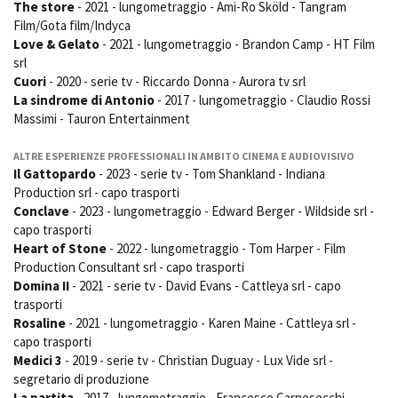
The store
- 2021 - lungometraggio - Ami-Ro Sköld - Tangram
Short Film Fund
Torino Film Festival
Film/Gota film/Indyca
David di Donatello
Love & Gelato
- 2021 - lungometraggio - Brandon Camp - HT Film
PRODUCTION GUIDE
Nastri d’Argento
srl
Società di produzione
Cuori
- 2020 - serie tv - Riccardo Donna - Aurora tv srl
Premio Solinas
Strutture di servizio
La sindrome di Antonio
- 2017 - lungometraggio - Claudio Rossi
Massimi - Tauron Entertainment
Professionisti
STRUMENTI
Attrici-Attori
Location - Accedi al tuo
ALTRE ESPERIENZE PROFESSIONALI IN AMBITO CINEMA E AUDIOVISIVO
Beginners
profilo
Il Gattopardo
- 2023 - serie tv - Tom Shankland - Indiana
Location - Nuovo utente
Production srl - capo trasporti
LOCATION GUIDE
Newsletter
Conclave
- 2023 - lungometraggio - Edward Berger - Wildside srl -
Lavora con noi
capo trasporti
FILM DATABASE
Stage - Tirocini - Scuola e
Heart of Stone
- 2022 - lungometraggio - Tom Harper - Film
Lavoro
Production Consultant srl - capo trasporti
Elenco Operatori Economici
Domina II
- 2021 - serie tv - David Evans - Cattleya srl - capo
BOOK DATABASE
per affidamento lavori in
trasporti
economia
Rosaline
- 2021 - lungometraggio - Karen Maine - Cattleya srl -
NEWS
capo trasporti
Medici 3
- 2019 - serie tv - Christian Duguay - Lux Vide srl -
CASTING
segretario di produzione
La partita
- 2017 - lungometraggio - Francesco Carnesecchi -