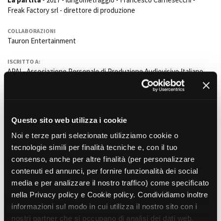
Freak Factory srl - direttore di produzione
COLLABORAZIONI
Amministrazione trasparente
Tauron Entertainment
Bandi e gare
Contatti
ISCRITTO A:
Privacy
APAI - Associazione Personale di Produzione Audiovisivo Italiano
Cookie policy
Whistleblowing
Film correlati presenti nel
Credits
database
Questo sito web utilizza i cookie
Noi e terze parti selezionate utilizziamo cookie o
SERIE TV
tecnologie simili per finalità tecniche e, con il tuo
Il Gattopardo
consenso, anche per altre finalità (per personalizzare
Tom Shankland, Giuseppe Capotondi
(episodio 4) e Laura Luchetti (episodio 5). ,
contenuti ed annunci, per fornire funzionalità dei social
Italia/UK, 2023, 6 x 55'
media e per analizzare il nostro traffico) come specificato
Indiana Production SpA e Moonage Pictures
nella Privacy policy e Cookie policy. Condividiamo inoltre
informazioni sul modo in cui utilizza il nostro sito con i
LUNGOMETRAGGI
The Store
nostri partner che si occupano di analisi dei dati web,