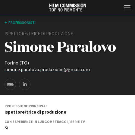
PROFESSIONISTI
ISPETTORE/TRICE DI PRODUZIONE
Simone Paralovo
Torino (TO)
simone.paralovo.produzione@gmail.com
Italiano
English
ABOUT
EVENTI, SPECIALI
Chi siamo
Anteprime in Piemonte
PROFESSIONE PRINCIPALE
Storia della Fondazione
TFI Torino Film Industry -
Ispettore/trice di produzione
Production Days
Contatti
CON ESPERIENZE IN LUNGOMETRAGGI / SERIE TV
Avenue Cove - Erasmus +
La sede
Sì
Guarda che storia!
Partner