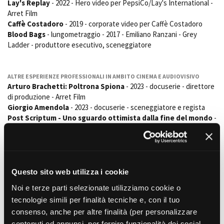
Lay's Replay
- 2022 - Hero video per PepsiCo/Lay's International -
Short Film Fund
Torino Film Festival
Arret Film
David di Donatello
Caffè Costadoro
- 2019 - corporate video per Caffè Costadoro
PRODUCTION GUIDE
Blood Bags
- lungometraggio - 2017 - Emiliano Ranzani - Grey
Nastri d’Argento
Società di produzione
Ladder - produttore esecutivo, sceneggiatore
Premio Solinas
Strutture di servizio
Professionisti
STRUMENTI
ALTRE ESPERIENZE PROFESSIONALI IN AMBITO CINEMA E AUDIOVISIVO
Attrici-Attori
Location - Accedi al tuo
Arturo Brachetti: Poltrona Spiona
- 2023 - docuserie - direttore
Beginners
profilo
di produzione - Arret Film
Location - Nuovo utente
Giorgio Amendola
- 2023 - docuserie - sceneggiatore e regista
LOCATION GUIDE
Newsletter
Post Scriptum - Uno sguardo ottimista dalla fine del mondo
-
Lavora con noi
2021 - serie tv - project runner, co-autore
Italica Noir
- 2020 - serie tv - Grey Ladder - project runner,
FILM DATABASE
Stage - Tirocini - Scuola e
Lavoro
sceneggiatore
Helikon
- 2019 - serie tv - Taiyo Yamanouchi - Grey Ladder -
Elenco Operatori Economici
BOOK DATABASE
per affidamento lavori in
direttore di produzione
Questo sito web utilizza i cookie
economia
Smile: La Serie di Alice Cicchetti
- 2014 - Grey Ladder, Showlab -
NEWS
Noi e terze parti selezionate utilizziamo cookie o
sceneggiatore
tecnologie simili per finalità tecniche e, con il tuo
Bon Noto
- 2024 - documentario - Francesco Catarinolo - autore
CASTING
consenso, anche per altre finalità (per personalizzare
La Casa Rossa
- 2020 - documentario - Francesco Catarinolo - co-
autore
contenuti ed annunci, per fornire funzionalità dei social