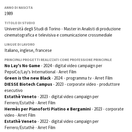
La Grazia - Immagini e
Rete regionale
ANNO DI NASCITA
location della Torino di Paolo
Bilancio sociale
1989
Sorrentino
Amministrazione
Open Day
TITOLO DI STUDIO
trasparente
Ciak in TOur!
Università degli Studi di Torino - Master in Analisti di produzione
Bandi e gare
cinematografica e televisiva e comunicazione crossmediale
Sostenibilità ambientale
FESTIVAL, MARKETS,
LINGUE DI LAVORO
AWARDS
Italiano, inglese, francese
SERVIZI
International Film Festival
PRINCIPALI PROGETTI REALIZZATI COME PROFESSIONE PRINCIPALE
Servizi generali
Rotterdam
No Lay's No Game
- 2024 - digital video campaign per
Location scouting
Berlinale Internationalen
PepsiCo/Lay's International - Arret Film
Filmfestspiele Berlin
Spazi nella sede FCTP
Green is the new Black
- 2024 - programma tv - Arret Film
Festival de Cannes
Sala Casting
DIESSE Biotech Campus
- 2023 - corporate video - produttore
Biografilm Festival - Bio to B
Sala Paolo Tenna
esecutivo
Industry Days
Estathè Veneto
- 2023 - digital video campaign per
Locarno Film Festival
Ferrero/Estathè - Arret Film
FILM FUNDS
Mostra Internazionale d’Arte
Hermès per Pianoforti Piatino e Bergamini
- 2023 - corporate
Piemonte Film Tv Fund
Cinematografica Venezia
video - Arret Film
Piemonte Film Tv
Toronto International Film
Estathè Veneto
- 2022 - digital video campaign per
Development Fund
Festival
Ferrero/Estathè - Arret Film
Piemonte Doc Film Fund
Festa del Cinema di Roma