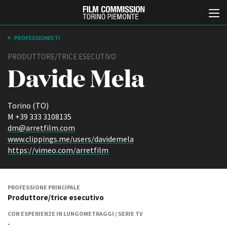
PROFESSIONISTI
PRODUTTORE/TRICE ESECUTIVO
Davide Mela
Torino (TO)
M +39 333 3108135
dm@arretfilm.com
Italiano
English
www.clippings.me/users/davidemela
https://vimeo.com/arretfilm
ABOUT
EVENTI, SPECIALI
Chi siamo
Anteprime in Piemonte
Storia della Fondazione
TFI Torino Film Industry -
PROFESSIONE PRINCIPALE
Production Days
Produttore/trice esecutivo
Contatti
Avenue Cove - Erasmus +
La sede
CON ESPERIENZE IN LUNGOMETRAGGI / SERIE TV
Guarda che storia!
-
Partner