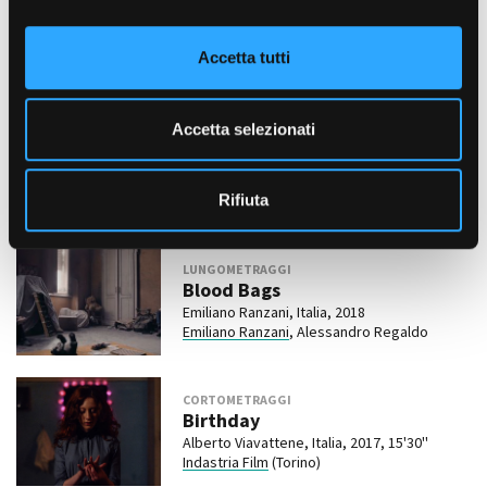
Premise
o
Ambra Garlaschelli, Roberto Grasso, Italia,
n
2023, 10'
Accetta tutti
s
Grey Ladder Productions
e
DIGITAL CONTENTS
n
Accetta selezionati
Helikon
s
Taiyo Yamanouchi, Italia, 2019, 4 x '
o
Grey Ladder Productions
, Dimago, in
associazione con
Adrama
e Karma
Rifiuta
Communications
LUNGOMETRAGGI
Blood Bags
Emiliano Ranzani, Italia, 2018
Emiliano Ranzani
, Alessandro Regaldo
CORTOMETRAGGI
Birthday
Alberto Viavattene, Italia, 2017, 15'30''
Indastria Film
(Torino)