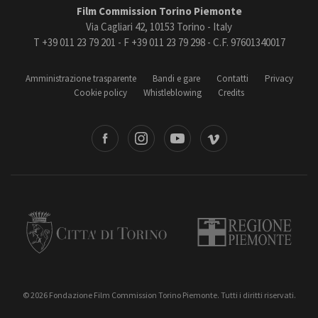
Film Commission Torino Piemonte
Via Cagliari 42, 10153 Torino - Italy
T +39 011 23 79 201 - F +39 011 23 79 298 - C.F. 97601340017
Amministrazione trasparente
Bandi e gare
Contatti
Privacy
Cookie policy
Whistleblowing
Credits
book
Instagram
Youtube
Vimeo
Torino
Regione Piemonte
© 2026 Fondazione Film Commission Torino Piemonte. Tutti i diritti riservati.