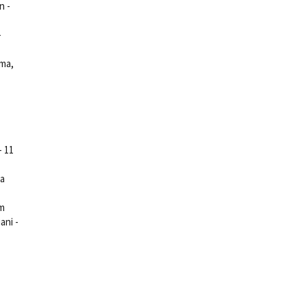
n -
-
ema,
ts
-
- 11
na
lm
ani -