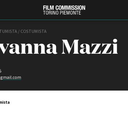
TUMISTA / COSTUMISTA
vanna Mazzi
5
@gmail.com
PRODUCTION GUIDE
FESTIV
Società di produzione
Internat
mista
Strutture di servizio
Berlinale
Filmfests
Professionisti
Festival
Attrici-Attori
Biografil
Beginners