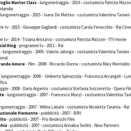
glio Master Class
- lungometraggio - 2016 - costumista Patrizia Mazzo
Open Day
enlandia
Ciak in TOur!
 lungometraggio - 2015 - Ivano De Matteo - costumista Valentina Taviani 
rie tv - 2015 - Giuseppe Gagliardi - costumista Carola Fenocchio - Rai Cin
ie tv - 2014 - Tiziana Aristarco - costumista Patrizia Mazzon - ITV movie
andi e gare
Contatti
Privacy
Cookie policy
Whistleblowing
Credi
cial King
- programmi tv - 2011 - Rai
- lungometraggio - 2009 - Valerio Jalongo - costumista Valentina Taviani 
onal
Grande Amore
- film - 2008 - Riccardo Donna - costumista Mary Montaldo 
 lungometraggio- 2008 - Umberto Spinazzola - Francesca Arcangeli - Lu
fica
gio - 2008 - Dario Argento - costumista Stefania Svizzeretto - Opera Fi
tte
- lungometraggio - 2007 - Francesco Munzi - costumista Valentina Tavi
ungometraggio - 2007 - Wilma Labate - costumista Nicoletta Taranta - Rai
ituzionale Piemonte
- pubblicità - 2007 - BRV
lto
- pubblicità - 2007 - Pro Bedeschi Film
phia
- pubblicità - 2007 - costumista Annalisa Serlini - New Partners