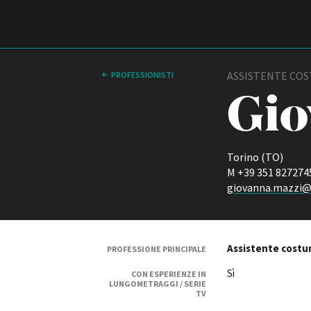
Film Commission
Torino Piemonte
ASSISTENTE COS
PROFESSIONISTI
Gio
Torino (TO)
M +39 351 827274
giovanna.mazzi
ABOUT
Chi siamo
Assistente costu
PROFESSIONE PRINCIPALE
Storia della Fondazione
Sì
Contatti
CON ESPERIENZE IN
LUNGOMETRAGGI / SERIE
La sede
TV
Partner