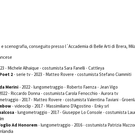
Days
Locarno F
LOCATION GUIDE
Mostra I
e
Cinemato
FILM DATABASE
Toronto I
Festa de
BOOK DATABASE
Torino Fi
e scenografia, conseguito presso l´Accademia di Belle Arti di Brera, Mil
David di
NEWS
rancese
Nastri d
Premio S
023 - Michele Alhaique - costumista Sara Fanelli - Cattleya
CASTING
 Poet 2
- serie tv - 2023 - Matteo Rovere - costumista Stefano Ciammiti
STRUME
EVENTI, SPECIALI
lda Merini
- 2022 - lungometraggio - Roberto Faenza - Jean Vigo
Location 
Anteprime in Piemonte
- 2022 - Riccardo Donna - costumista Carola Fenocchio - Aurora tv
Location
metraggio - 2017 - Matteo Rovere - costumista Valentina Taviani - Groenl
TFI Torino Film Industry - Production
Newslet
Days
aimbow
- videoclip - 2017 - Massimiliano D'Agostino - Enky srl
Lavora c
ualcosa
- lungometraggio - 2017 - Giuseppe Lo Console - costumista Lau
Avenue Cove - Erasmus +
ent Fund
Stage - T
ilm
Guarda che storia!
Elenco O
oglio Ad Honorem
- lungometraggio - 2016 - costumista Patrizia Mazzo
La Grazia - Immagini e location della
affidame
enlandia
Torino di Paolo Sorrentino