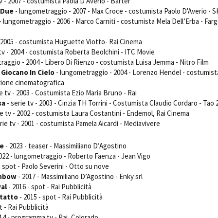
tv - 2007 - costumista Paola D’Averio - Barter
 Due
- lungometraggio - 2007 - Max Croce - costumista Paolo D'Averio - S
- lungometraggio - 2006 - Marco Carniti - costumista Mela Dell’Erba - Far
- 2005 - costumista Huguette Viotto- Rai Cinema
 tv - 2004 - costumista Roberta Beolchini - ITC Movie
raggio - 2004 - Libero Di Rienzo - costumista Luisa Jemma - Nitro Film
Giocano In Cielo
- lungometraggio - 2004 - Lorenzo Hendel - costumist
Orione cinematografica
ie tv - 2003 - Costumista Ezio Maria Bruno - Rai
sa
- serie tv - 2003 - Cinzia TH Torrini - Costumista Claudio Cordaro - Tao 
ie tv - 2002 - costumista Laura Costantini - Endemol, Rai Cinema
rie tv - 2001 - costumista Pamela Aicardi - Mediavivere
e
- 2023 - teaser - Massimiliano D’Agostino
022 - lungometraggio - Roberto Faenza - Jean Vigo
- spot - Paolo Severini - Otto su nove
inbow
- 2017 - Massimiliano D’Agostino - Enky srl
val
- 2016 - spot - Rai Pubblicità
ntatto
- 2015 - spot - Rai Pubblicità
t - Rai Pubblicità
14 - programma tv - Rai, Colorado