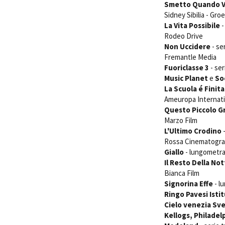
Smetto Quando Vo
Sidney Sibilia - Gro
La Vita Possibile
-
Rodeo Drive
Non Uccidere
- se
Fremantle Media
Fuoriclasse 3
- ser
Amministrazione trasparente
B
Music Planet
e
So
La Scuola é Finita
Ameuropa Internati
Questo Piccolo 
Marzo Film
L'Ultimo Crodino
-
Rossa Cinematogra
Giallo
- lungometrag
Il Resto Della No
Bianca Film
Signorina Effe
- l
Ringo Pavesi Ist
Cielo venezia Sve
Kellogs, Philadel