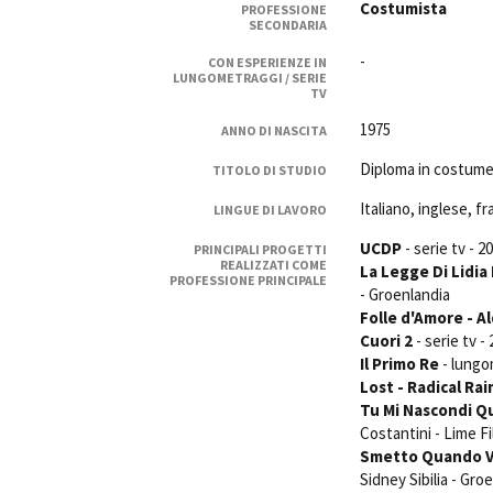
Costumista
PROFESSIONE
Rete regionale
SECONDARIA
Bilancio sociale
-
CON ESPERIENZE IN
Amministrazione trasparent
LUNGOMETRAGGI / SERIE
TV
Bandi e gare
Sostenibilità ambientale
1975
ANNO DI NASCITA
Diploma in costume 
TITOLO DI STUDIO
SERVIZI
Servizi generali
Italiano, inglese, f
LINGUE DI LAVORO
Location scouting
UCDP
- serie tv - 2
PRINCIPALI PROGETTI
Spazi nella sede FCTP
REALIZZATI COME
La Legge Di Lidia
PROFESSIONE PRINCIPALE
Sala Casting
- Groenlandia
Sala Paolo Tenna
Folle d'Amore
- A
Cuori 2
- serie tv 
Il Primo Re
- lungo
FILM FUNDS
Lost - Radical R
Piemonte Film Tv Fund
Tu Mi Nascondi Q
Piemonte Film Tv Developm
Costantini - Lime F
Piemonte Doc Film Fund
Smetto Quando V
Short Film Fund
Sidney Sibilia - Gro