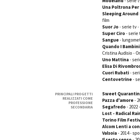
Modeland
- serie 
Una Poltrona Per
Sleeping Around
film
Suor Jo
- serie tv 
Super Ciro
- serie
Sangue
- lungomet
Quando I Bambini 
Cristina Audisio - 
Uno Mattina
- ser
Elisa Di Rivombro
Cuori Rubati
- ser
Centovetrine
- se
Sweet Quarantin
PRINCIPALI PROGETTI
REALIZZATI COME
Pazza d'amore
- 2
PROFESSIONE
Segafredo
- 2022 
SECONDARIA
Lost - Radical Ra
Torino Film Festi
Alcom Lenti a co
Valsoia
- 2014 - spo
Il sesto senso
- 20