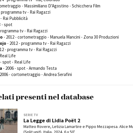
tometraggio - Massimiliano D’Agostino - Schicchera Film
- programma tv - Rai Ragazzi
 - Rai Pubblicità
3 - spot
programma tv - Rai Ragazzi
so
- 2012 - cortometraggio - Manuela Mancini - Zona 30 Produzioni
ojo
- 2012 - programma tv - Rai Ragazzi
12 - programma tv - Rai Ragazzi
 Real Life
- spot - Real Life
ra
- 2006 - spot - Armando Testa
 2006 - cortometraggio - Andrea Serafini
elati presenti nel database
SERIE TV
La Legge di Lidia Poët 2
Matteo Rovere, Letizia Lamartire e Pippo Mezzapesa. Alice M
(Split unit), Italia, 2024, 6 x 50'