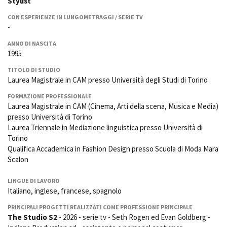
Stylist
La Grazia - Immagini e
Rete regionale
location della Torino di Paolo
CON ESPERIENZE IN LUNGOMETRAGGI / SERIE TV
Bilancio sociale
Sorrentino
-
Amministrazione
Open Day
trasparente
ANNO DI NASCITA
Ciak in TOur!
1995
Bandi e gare
Sostenibilità ambientale
TITOLO DI STUDIO
FESTIVAL, MARKETS,
Laurea Magistrale in CAM presso Università degli Studi di Torino
AWARDS
SERVIZI
International Film Festival
FORMAZIONE PROFESSIONALE
Servizi generali
Rotterdam
Laurea Magistrale in CAM (Cinema, Arti della scena, Musica e Media)
Location scouting
Berlinale Internationalen
presso Università di Torino
Filmfestspiele Berlin
Laurea Triennale in Mediazione linguistica presso Università di
Spazi nella sede FCTP
Festival de Cannes
Torino
Sala Casting
Qualifica Accademica in Fashion Design presso Scuola di Moda Mara
Biografilm Festival - Bio to B
Sala Paolo Tenna
Industry Days
Scalon
Locarno Film Festival
FILM FUNDS
LINGUE DI LAVORO
Mostra Internazionale d’Arte
Piemonte Film Tv Fund
Italiano, inglese, francese, spagnolo
Cinematografica Venezia
Piemonte Film Tv
Toronto International Film
PRINCIPALI PROGETTI REALIZZATI COME PROFESSIONE PRINCIPALE
Development Fund
Festival
The Studio S2
- 2026 - serie tv - Seth Rogen ed Evan Goldberg -
Piemonte Doc Film Fund
Festa del Cinema di Roma