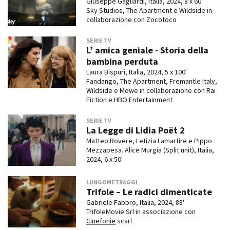
Giuseppe Gagliardi, Italia, 2024, 8 x 60'
Sky Studios, The Apartment e Wildside in
collaborazione con Zocotoco
SERIE TV
L’ amica geniale - Storia della
bambina perduta
Laura Bispuri, Italia, 2024, 5 x 100'
Fandango, The Apartment, Fremantle Italy,
Wildside e Mowe in collaborazione con Rai
Fiction e HBO Entertainment
SERIE TV
La Legge di Lidia Poët 2
Matteo Rovere, Letizia Lamartire e Pippo
Mezzapesa. Alice Murgia (Split unit), Italia,
2024, 6 x 50'
LUNGOMETRAGGI
Trifole – Le radici dimenticate
Gabriele Fabbro, Italia, 2024, 88'
TrifoleMovie Srl in associazione con
Cinefonie
scarl