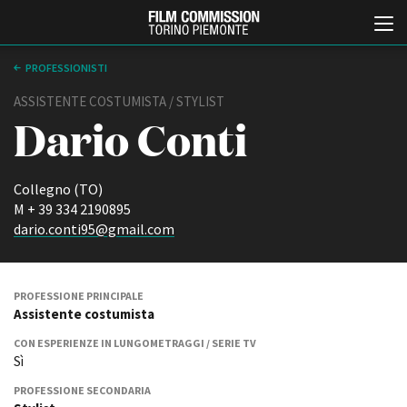
PROFESSIONISTI
ASSISTENTE COSTUMISTA / STYLIST
Dario Conti
Collegno (TO)
M + 39 334 2190895
dario.conti95@gmail.com
Italiano
English
ABOUT
EVENTI, SPECIALI
PROFESSIONE PRINCIPALE
Assistente costumista
Chi siamo
Anteprime in Piemonte
Storia della Fondazione
TFI Torino Film Industry -
CON ESPERIENZE IN LUNGOMETRAGGI / SERIE TV
Production Days
Contatti
Sì
Avenue Cove - Erasmus +
La sede
PROFESSIONE SECONDARIA
Guarda che storia!
Partner