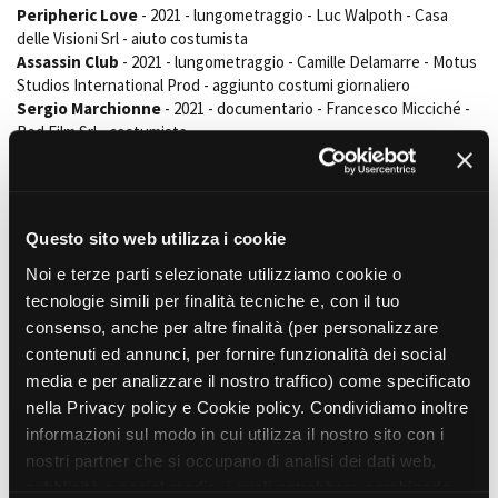
Peripheric Love
- 2021 - lungometraggio - Luc Walpoth - Casa
delle Visioni Srl - aiuto costumista
Assassin Club
- 2021 - lungometraggio - Camille Delamarre - Motus
Studios International Prod - aggiunto costumi giornaliero
Sergio Marchionne
- 2021 - documentario - Francesco Micciché -
Red Film Srl - costumista
I Topi 2
- 2019 - serie tv - Antonio Albanese - Rai Fiction, Wildside -
assistente costumista
Made in Italy
- 2018 - serie tv - Luca Luchini, Ago Panini - The
Family Srl - figurinista
Questo sito web utilizza i cookie
ALTRE ESPERIENZE PROFESSIONALI
Noi e terze parti selezionate utilizziamo cookie o
Traduttore; Giornalista freelance; Contabile
tecnologie simili per finalità tecniche e, con il tuo
consenso, anche per altre finalità (per personalizzare
contenuti ed annunci, per fornire funzionalità dei social
Film correlati presenti nel
media e per analizzare il nostro traffico) come specificato
database
nella Privacy policy e Cookie policy. Condividiamo inoltre
informazioni sul modo in cui utilizza il nostro sito con i
nostri partner che si occupano di analisi dei dati web,
SERIE TV
Una finestra vista lago
pubblicità e social media, i quali potrebbero combinarle