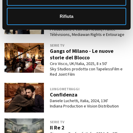
s
SERIE TV
o
Il Conte di Montecristo
Rifiuta
Bille August, Italia/Francia, 2025, 8 x 50'
Palomar SpA in collaborazione con Demd
Productions e con Rai Fiction, France
Télévisions, Mediawan Rights e Entourage
SERIE TV
Gangs of Milano - Le nuove
storie del Blocco
Ciro Visco, UK/Italia, 2025, 8 x 50'
Sky Studios prodotta con TapelessFilm e
Red Joint Film
LUNGOMETRAGGI
Confidenza
Daniele Luchetti, Italia, 2024, 136'
Indiana Production e Vision Distribution
SERIE TV
Il Re 2