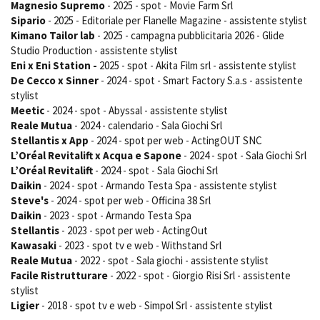
Magnesio Supremo
- 2025 - spot - Movie Farm Srl
Sipario
- 2025 - Editoriale per Flanelle Magazine - assistente stylist
Kimano Tailor lab
- 2025 - campagna pubblicitaria 2026 - Glide
Studio Production - assistente stylist
Eni x Eni Station -
2025 - spot - Akita Film srl - assistente stylist
De Cecco x Sinner
- 2024 - spot - Smart Factory S.a.s - assistente
stylist
Meetic
- 2024 - spot - Abyssal - assistente stylist
Reale Mutua
- 2024 - calendario - Sala Giochi Srl
Stellantis x App
- 2024 - spot per web - ActingOUT SNC
L’Oréal Revitalift x Acqua e Sapone
- 2024 - spot - Sala Giochi Srl
L’Oréal Revitalift
- 2024 - spot - Sala Giochi Srl
Daikin
- 2024 - spot - Armando Testa Spa - assistente stylist
Steve's
- 2024 - spot per web - Officina 38 Srl
Daikin
- 2023 - spot - Armando Testa Spa
Stellantis
- 2023 - spot per web - ActingOut
Kawasaki
- 2023 - spot tv e web - Withstand Srl
Reale Mutua
- 2022 - spot - Sala giochi - assistente stylist
Facile Ristrutturare
- 2022 - spot - Giorgio Risi Srl - assistente
stylist
Ligier
- 2018 - spot tv e web - Simpol Srl - assistente stylist