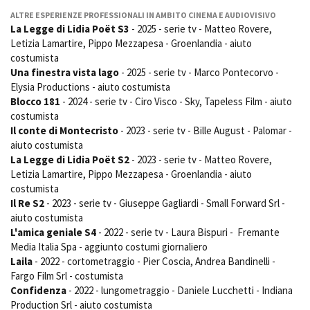
ALTRE ESPERIENZE PROFESSIONALI IN AMBITO CINEMA E AUDIOVISIVO
La Legge di Lidia Poët S3
- 2025 - serie tv - Matteo Rovere,
Letizia Lamartire, Pippo Mezzapesa - Groenlandia - aiuto
costumista
Una finestra vista lago
- 2025 - serie tv - Marco Pontecorvo -
Elysia Productions - aiuto costumista
Blocco 181
- 2024 - serie tv - Ciro Visco - Sky, Tapeless Film - aiuto
costumista
Il conte di Montecristo
- 2023 - serie tv - Bille August - Palomar -
aiuto costumista
La Legge di Lidia Poët S2
- 2023 - serie tv - Matteo Rovere,
Letizia Lamartire, Pippo Mezzapesa - Groenlandia - aiuto
costumista
Il Re S2
- 2023 - serie tv - Giuseppe Gagliardi - Small Forward Srl -
aiuto costumista
L'amica geniale S4
- 2022 - serie tv - Laura Bispuri - Fremante
Media Italia Spa - aggiunto costumi giornaliero
Laila
- 2022 - cortometraggio - Pier Coscia, Andrea Bandinelli -
Fargo Film Srl - costumista
Confidenza
- 2022 - lungometraggio - Daniele Lucchetti - Indiana
Production Srl - aiuto costumista