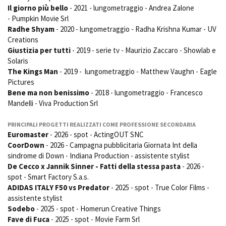
Il giorno più bello
- 2021 - lungometraggio - Andrea Zalone
- Pumpkin Movie Srl
Radhe Shyam
- 2020 - lungometraggio - Radha Krishna Kumar - UV
Amministrazione trasparente
Creations
Bandi e gare
Giustizia per tutti
- 2019 - serie tv - Maurizio Zaccaro - Showlab e
Contatti
Solaris
Privacy
The Kings Man
- 2019 - lungometraggio - Matthew Vaughn - Eagle
Pictures
Cookie policy
Bene ma non benissimo
- 2018 - lungometraggio - Francesco
Whistleblowing
Mandelli - Viva Production Srl
Credits
PRINCIPALI PROGETTI REALIZZATI COME PROFESSIONE SECONDARIA
Euromaster
- 2026 - spot - ActingOUT SNC
CoorDown
- 2026 - Campagna pubblicitaria Giornata Int della
sindrome di Down - Indiana Production - assistente stylist
De Cecco x Jannik Sinner - Fatti della stessa pasta
- 2026 -
spot - Smart Factory S.a.s.
ADIDAS ITALY F50 vs Predator
- 2025 - spot - True Color Films -
assistente stylist
Sodebo
- 2025 - spot - Homerun Creative Things
Fave di Fuca
- 2025 - spot - Movie Farm Srl