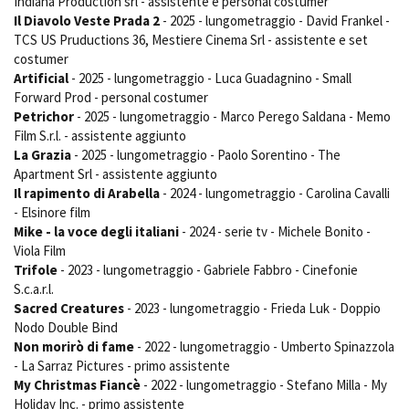
Indiana Production srl - assistente e personal costumer
Short Film Fund
Torino Film Festival
Il Diavolo Veste Prada 2
- 2025 - lungometraggio - David Frankel -
TCS US Pruductions 36, Mestiere Cinema Srl - assistente e set
David di Donatello
PRODUCTION GUIDE
costumer
Nastri d’Argento
Artificial
- 2025 - lungometraggio - Luca Guadagnino - Small
Società di produzione
Premio Solinas
Forward Prod - personal costumer
Strutture di servizio
Petrichor
- 2025 - lungometraggio - Marco Perego Saldana - Memo
Professionisti
STRUMENTI
Film S.r.l. - assistente aggiunto
Attrici-Attori
Location - Accedi al tuo
La Grazia
- 2025 - lungometraggio - Paolo Sorentino - The
Beginners
profilo
Apartment Srl - assistente aggiunto
Location - Nuovo utente
Il rapimento di Arabella
- 2024 - lungometraggio - Carolina Cavalli
LOCATION GUIDE
Newsletter
- Elsinore film
Mike - la voce degli italiani
- 2024 - serie tv - Michele Bonito -
Lavora con noi
Viola Film
FILM DATABASE
Stage - Tirocini - Scuola e
Trifole
- 2023 - lungometraggio - Gabriele Fabbro - Cinefonie
Lavoro
S.c.a.r.l.
Elenco Operatori Economici
BOOK DATABASE
Sacred Creatures
- 2023 - lungometraggio - Frieda Luk - Doppio
per affidamento lavori in
economia
Nodo Double Bind
NEWS
Non morirò di fame
- 2022 - lungometraggio - Umberto Spinazzola
- La Sarraz Pictures - primo assistente
My Christmas Fiancè
- 2022 - lungometraggio - Stefano Milla - My
CASTING
Holiday Inc. - primo assistente