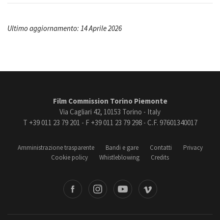
Ultimo aggiornamento: 14 Aprile 2026
Film Commission Torino Piemonte
Via Cagliari 42, 10153 Torino - Italy
T +39 011 23 79 201 - F +39 011 23 79 298 - C.F. 97601340017
Amministrazione trasparente
Bandi e gare
Contatti
Privacy
Cookie policy
Whistleblowing
Credits
book
Instagram
Youtube
Vimeo