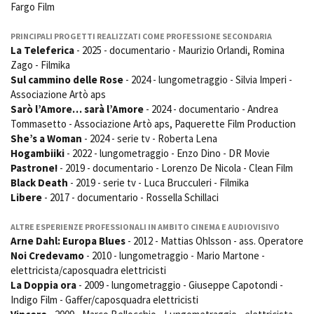
Fargo Film
Short Film Fund
Torino Film Festival
David di Donatello
PRINCIPALI PROGETTI REALIZZATI COME PROFESSIONE SECONDARIA
PRODUCTION GUIDE
Nastri d’Argento
La Teleferica
- 2025 - documentario - Maurizio Orlandi, Romina
Società di produzione
Zago - Filmika
Premio Solinas
Strutture di servizio
Sul cammino delle Rose
- 2024 - lungometraggio - Silvia Imperi -
Associazione Artò aps
Professionisti
STRUMENTI
Sarò l’Amore… sarà l’Amore
- 2024 - documentario - Andrea
Attrici-Attori
Location - Accedi al tuo
Tommasetto - Associazione Artò aps, Paquerette Film Production
Beginners
profilo
She’s a Woman
- 2024 - serie tv - Roberta Lena
Location - Nuovo utente
Hogambiiki
- 2022 - lungometraggio - Enzo Dino - DR Movie
LOCATION GUIDE
Newsletter
Pastrone!
- 2019 - documentario - Lorenzo De Nicola - Clean Film
Lavora con noi
Black Death
- 2019 - serie tv - Luca Brucculeri - Filmika
FILM DATABASE
Stage - Tirocini - Scuola e
Libere
- 2017 - documentario - Rossella Schillaci
Lavoro
Elenco Operatori Economici
ALTRE ESPERIENZE PROFESSIONALI IN AMBITO CINEMA E AUDIOVISIVO
BOOK DATABASE
per affidamento lavori in
Arne Dahl: Europa Blues
- 2012 - Mattias Ohlsson - ass. Operatore
economia
Noi Credevamo
- 2010 - lungometraggio - Mario Martone -
NEWS
elettricista/caposquadra elettricisti
La Doppia ora
- 2009 - lungometraggio - Giuseppe Capotondi -
CASTING
Indigo Film - Gaffer/caposquadra elettricisti