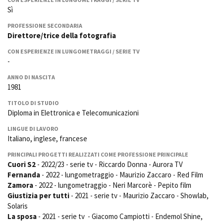
La Grazia - Immagini e
Rete regionale
Sì
location della Torino di Paolo
Bilancio sociale
Sorrentino
PROFESSIONE SECONDARIA
Amministrazione
Direttore/trice della fotografia
Open Day
trasparente
Ciak in TOur!
CON ESPERIENZE IN LUNGOMETRAGGI / SERIE TV
Bandi e gare
-
Sostenibilità ambientale
FESTIVAL, MARKETS,
ANNO DI NASCITA
AWARDS
1981
SERVIZI
International Film Festival
Servizi generali
Rotterdam
TITOLO DI STUDIO
Diploma in Elettronica e Telecomunicazioni
Location scouting
Berlinale Internationalen
Filmfestspiele Berlin
Spazi nella sede FCTP
LINGUE DI LAVORO
Festival de Cannes
Sala Casting
Italiano, inglese, francese
Biografilm Festival - Bio to B
Sala Paolo Tenna
Industry Days
PRINCIPALI PROGETTI REALIZZATI COME PROFESSIONE PRINCIPALE
Cuori S2
- 2022/23 - serie tv - Riccardo Donna - Aurora TV
Locarno Film Festival
FILM FUNDS
Fernanda
- 2022 - lungometraggio - Maurizio Zaccaro - Red Film
Mostra Internazionale d’Arte
Piemonte Film Tv Fund
Zamora
- 2022 - lungometraggio - Neri Marcorè - Pepito film
Cinematografica Venezia
Giustizia per tutti
- 2021 - serie tv - Maurizio Zaccaro - Showlab,
Piemonte Film Tv
Toronto International Film
Development Fund
Solaris
Festival
La sposa
- 2021 - serie tv - Giacomo Campiotti - Endemol Shine,
Piemonte Doc Film Fund
Festa del Cinema di Roma