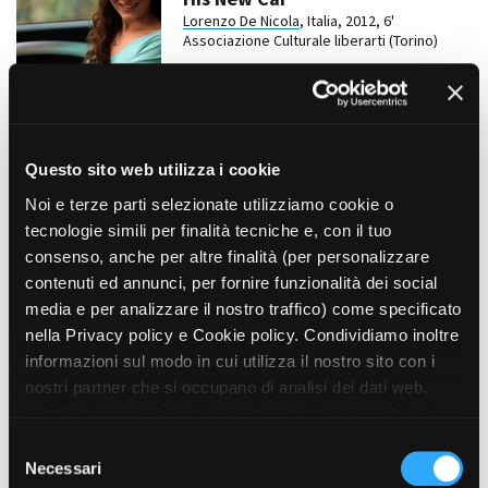
Lorenzo De Nicola
, Italia, 2012, 6'
Associazione Culturale liberarti (Torino)
CORTOMETRAGGI
Alice sui pattini
Cecilia Belletti, Italia, 2012, 15'
Questo sito web utilizza i cookie
Due Monete (Torino)
Noi e terze parti selezionate utilizziamo cookie o
tecnologie simili per finalità tecniche e, con il tuo
PUBBLICITÀ, VIDEO ISTITUZIONALE,
INDUSTRIALE E DIDATTICO
consenso, anche per altre finalità (per personalizzare
Spot RAI “La nostra storia”
contenuti ed annunci, per fornire funzionalità dei social
Lorenzo De Nicola
, Italia, 2011, 30''
media e per analizzare il nostro traffico) come specificato
Filmika (Torino)
nella Privacy policy e Cookie policy. Condividiamo inoltre
informazioni sul modo in cui utilizza il nostro sito con i
LUNGOMETRAGGI
nostri partner che si occupano di analisi dei dati web,
Il Gioiellino
Andrea Molaioli, Italia/Francia, 2011, 105'
pubblicità e social media, i quali potrebbero combinarle
Indigo Film (Napoli)
con altre informazioni che ha fornito loro o che hanno
S
raccolto dal suo utilizzo dei loro servizi. Puoi liberamente
Necessari
e