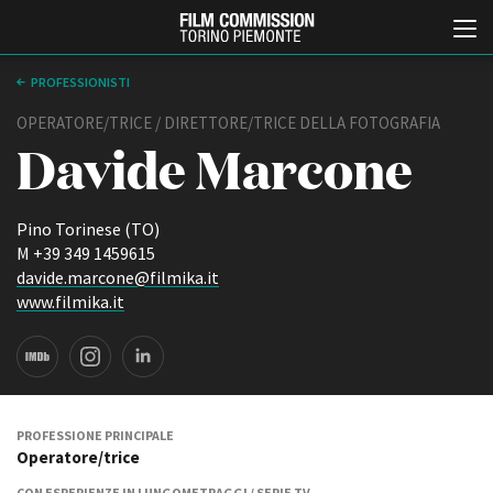
PROFESSIONISTI
OPERATORE/TRICE / DIRETTORE/TRICE DELLA FOTOGRAFIA
Davide Marcone
Pino Torinese (TO)
M +39 349 1459615
davide.marcone@filmika.it
Italiano
English
www.filmika.it
ABOUT
EVENTI, SPECIALI
Chi siamo
Anteprime in Piemonte
Storia della Fondazione
TFI Torino Film Industry -
Production Days
Contatti
PROFESSIONE PRINCIPALE
Avenue Cove - Erasmus +
Operatore/trice
La sede
Guarda che storia!
Partner
CON ESPERIENZE IN LUNGOMETRAGGI / SERIE TV