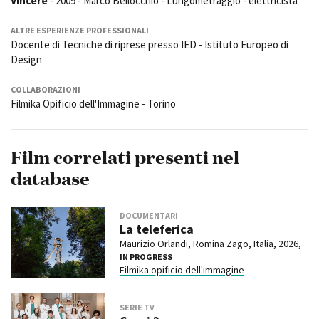
Vincere
- 2009 - Marco Bellocchio - Lungometraggio - elettricista
ALTRE ESPERIENZE PROFESSIONALI
Docente di Tecniche di riprese presso IED - Istituto Europeo di
Amministrazione trasparente
Design
Bandi e gare
Contatti
COLLABORAZIONI
Privacy
Filmika Opificio dell'Immagine - Torino
Cookie policy
Whistleblowing
Credits
Film correlati presenti nel
database
DOCUMENTARI
La teleferica
Maurizio Orlandi, Romina Zago, Italia, 2026,
IN PROGRESS
Filmika opificio dell'immagine
SERIE TV