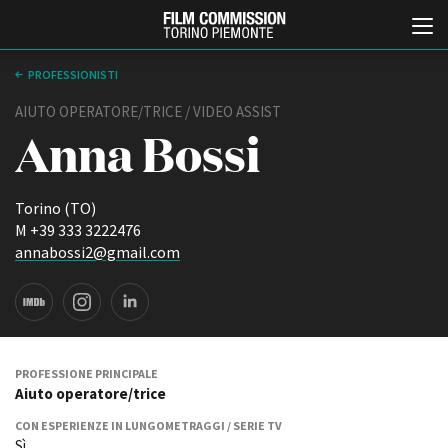
PROFESSIONISTI
AIUTO OPERATORE/TRICE / VIDEO ASSIST
Anna Bossi
Torino (TO)
M +39 333 3222476
annabossi2@gmail.com
Italiano
English
ABOUT
EVENTI, SPECIALI
Chi siamo
Anteprime in Piemonte
Storia della Fondazione
TFI Torino Film Industry -
PROFESSIONE PRINCIPALE
Production Days
Aiuto operatore/trice
Contatti
Avenue Cove - Erasmus +
La sede
CON ESPERIENZE IN LUNGOMETRAGGI / SERIE TV
Guarda che storia!
Partner
Sì