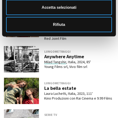
database
n
Accetta selezionati
s
SERIE TV
Gangs of Milano - Le nuove
o
storie del Blocco
Rifiuta
Ciro Visco, UK/Italia, 2025, 8 x 50'
Sky Studios prodotta con TapelessFilm e
Red Joint Film
LUNGOMETRAGGI
Anywhere Anytime
Milad Tangshir
, Italia, 2024, 85'
Young Films srl, Vivo film srl
LUNGOMETRAGGI
La bella estate
Laura Luchetti, Italia, 2023, 111'
Kino Produzioni con Rai Cinema e 9.99 Films
SERIE TV