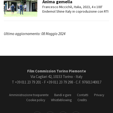
Anima gemella
Francesco Miccichè, Italia, 2023, 4 x 100'
Endemol Shine Italy in coproduzione con RTI
Ultimo aggiornamento: 08 Maggio 2024
Film Commission Torino Piemonte
Via Cagliari 42, 10153 Torino - Italy
T +39 011 23 79 201 - F +39 011 23 79 298 - C.F. 97601340017
Amministrazione trasparente
Bandi e gare
Contatti
Privacy
Cookie policy
Whistleblowing
Credits