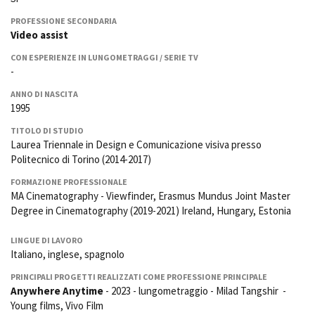
La Grazia - Immagini e
Rete regionale
location della Torino di Paolo
PROFESSIONE SECONDARIA
Bilancio sociale
Sorrentino
Video assist
Amministrazione
Open Day
CON ESPERIENZE IN LUNGOMETRAGGI / SERIE TV
trasparente
Ciak in TOur!
-
Bandi e gare
Sostenibilità ambientale
ANNO DI NASCITA
FESTIVAL, MARKETS,
1995
AWARDS
SERVIZI
International Film Festival
TITOLO DI STUDIO
Servizi generali
Rotterdam
Laurea Triennale in Design e Comunicazione visiva presso
Politecnico di Torino (2014-2017)
Location scouting
Berlinale Internationalen
Filmfestspiele Berlin
Spazi nella sede FCTP
FORMAZIONE PROFESSIONALE
Festival de Cannes
Sala Casting
MA Cinematography - Viewfinder, Erasmus Mundus Joint Master
Biografilm Festival - Bio to B
Degree in Cinematography (2019-2021) Ireland, Hungary, Estonia
Sala Paolo Tenna
Industry Days
Locarno Film Festival
LINGUE DI LAVORO
FILM FUNDS
Mostra Internazionale d’Arte
Italiano, inglese, spagnolo
Piemonte Film Tv Fund
Cinematografica Venezia
PRINCIPALI PROGETTI REALIZZATI COME PROFESSIONE PRINCIPALE
Piemonte Film Tv
Toronto International Film
Anywhere Anytime
- 2023 - lungometraggio - Milad Tangshir -
Development Fund
Festival
Young films, Vivo Film
Piemonte Doc Film Fund
Festa del Cinema di Roma