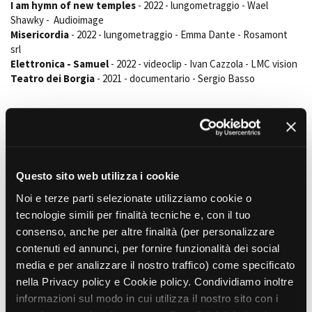
I am hymn of new temples
- 2022 - lungometraggio - Wael
Short Film Fund
Torino Film Festival
Shawky - Audioimage
David di Donatello
Misericordia
- 2022 - lungometraggio - Emma Dante - Rosamont
PRODUCTION GUIDE
Nastri d’Argento
srl
Società di produzione
Elettronica - Samuel
- 2022 - videoclip - Ivan Cazzola - LMC vision
Premio Solinas
Strutture di servizio
Teatro dei Borgia
- 2021 - documentario - Sergio Basso
Professionisti
STRUMENTI
Attrici-Attori
Location - Accedi al tuo
PRINCIPALI PROGETTI REALIZZATI COME PROFESSIONE SECONDARIA
Beginners
profilo
Blocco 181 S2
- 2024 - serie tv - Ciro Visco - Sky, Tapeless Film
Location - Nuovo utente
Fate: The Winx Saga S2
- 2021 - serie tv - Netflix
LOCATION GUIDE
Newsletter
Questo sito web utilizza i cookie
Lavora con noi
ALTRE ESPERIENZE PROFESSIONALI IN AMBITO CINEMA E AUDIOVISIVO
Verti assicurazioni
- 2023 - social campaign - Amarena Pictures -
FILM DATABASE
Stage - Tirocini - Scuola e
Noi e terze parti selezionate utilizziamo cookie o
Lavoro
assistente operatore
tecnologie simili per finalità tecniche e, con il tuo
Philipp Plein - Milano Fashion Week
- 2023 - promotional adv -
Elenco Operatori Economici
BOOK DATABASE
consenso, anche per altre finalità (per personalizzare
per affidamento lavori in
assistente operatore
contenuti ed annunci, per fornire funzionalità dei social
economia
Briganti
- 2022 - serie tv - Steve Saint Leger, Antonio Le Fosse,
NEWS
media e per analizzare il nostro traffico) come specificato
Nicola Sorcinelli - Netflix, Fabula Pictures - camera trainee
Quarantuno
- 2022 - promotional adv - Vittoria Agrati - Dop
nella Privacy policy e Cookie policy. Condividiamo inoltre
CASTING
Ho mobile
- 2022 - social campaign - Mptbox - regista
informazioni sul modo in cui utilizza il nostro sito con i
Moonhaven
- 2021 - AMC and Metropolitan Films (Irlanda) - camera