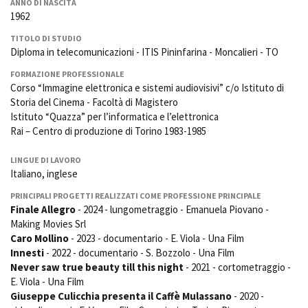
ANNO DI NASCITA
La Grazia - Immagini e
Rete regionale
1962
location della Torino di Paolo
Bilancio sociale
Sorrentino
TITOLO DI STUDIO
Amministrazione
Open Day
Diploma in telecomunicazioni - ITIS Pininfarina - Moncalieri - TO
trasparente
Ciak in TOur!
Bandi e gare
FORMAZIONE PROFESSIONALE
Corso “Immagine elettronica e sistemi audiovisivi” c/o Istituto di
Sostenibilità ambientale
FESTIVAL, MARKETS,
Storia del Cinema - Facoltà di Magistero
AWARDS
Istituto “Quazza” per l’informatica e l’elettronica
SERVIZI
International Film Festival
Rai – Centro di produzione di Torino 1983-1985
Servizi generali
Rotterdam
Location scouting
Berlinale Internationalen
LINGUE DI LAVORO
Filmfestspiele Berlin
Italiano, inglese
Spazi nella sede FCTP
Festival de Cannes
Sala Casting
PRINCIPALI PROGETTI REALIZZATI COME PROFESSIONE PRINCIPALE
Biografilm Festival - Bio to B
Sala Paolo Tenna
Finale Allegro
- 2024 - lungometraggio - Emanuela Piovano -
Industry Days
Making Movies Srl
Locarno Film Festival
Caro Mollino
- 2023 - documentario - E. Viola - Una Film
FILM FUNDS
Mostra Internazionale d’Arte
Innesti
- 2022 - documentario - S. Bozzolo - Una Film
Piemonte Film Tv Fund
Cinematografica Venezia
Never saw true beauty till this night
- 2021 - cortometraggio -
Piemonte Film Tv
Toronto International Film
E. Viola - Una Film
Development Fund
Festival
Giuseppe Culicchia presenta il Caffè Mulassano
- 2020 -
Piemonte Doc Film Fund
Festa del Cinema di Roma