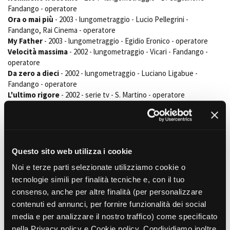
Fandango - operatore
Ora o mai più
- 2003 - lungometraggio - Lucio Pellegrini -
Fandango, Rai Cinema - operatore
My Father
- 2003 - lungometraggio - Egidio Eronico - operatore
Velocità massima
- 2002 - lungometraggio - Vicari - Fandango -
operatore
Da zero a dieci
- 2002 - lungometraggio - Luciano Ligabue -
Fandango - operatore
L'ultimo rigore
- 2002 - serie tv - S. Martino - operatore
Il partigiano Johnny
- 2000 - lungometraggio - G. Chiesa -
Fandango - operatore
ISCRITTO A:
Artis Coop - Bolzano
Questo sito web utilizza i cookie
Noi e terze parti selezionate utilizziamo cookie o
Film correlati presenti nel
tecnologie simili per finalità tecniche e, con il tuo
consenso, anche per altre finalità (per personalizzare
database
contenuti ed annunci, per fornire funzionalità dei social
media e per analizzare il nostro traffico) come specificato
DOCUMENTARI
nella Privacy policy e Cookie policy. Condividiamo inoltre