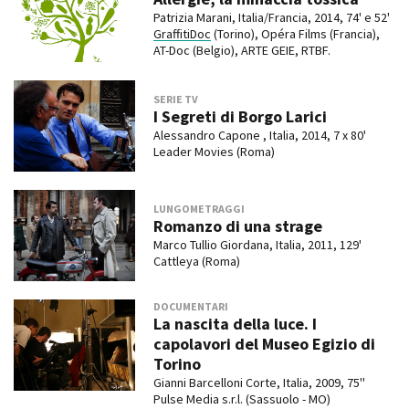
Patrizia Marani, Italia/Francia, 2014, 74' e 52'
GraffitiDoc
(Torino), Opéra Films (Francia),
AT-Doc (Belgio), ARTE GEIE, RTBF.
SERIE TV
I Segreti di Borgo Larici
Alessandro Capone , Italia, 2014, 7 x 80'
Leader Movies (Roma)
LUNGOMETRAGGI
Romanzo di una strage
Marco Tullio Giordana, Italia, 2011, 129'
Cattleya (Roma)
DOCUMENTARI
La nascita della luce. I
capolavori del Museo Egizio di
Torino
Gianni Barcelloni Corte, Italia, 2009, 75''
Pulse Media s.r.l. (Sassuolo - MO)