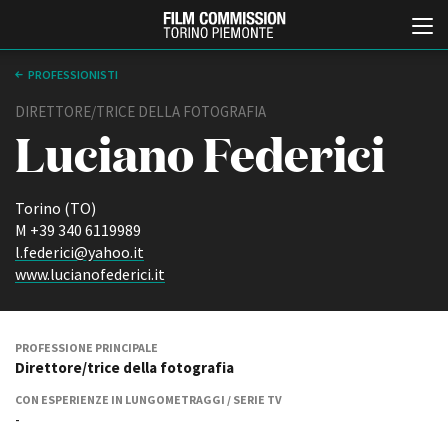
PROFESSIONISTI
DIRETTORE/TRICE DELLA FOTOGRAFIA
Luciano Federici
Torino (TO)
M +39 340 6119989
l.federici@yahoo.it
Italiano
English
www.lucianofederici.it
ABOUT
EVENTI, SPECIALI
Chi siamo
Anteprime in Piemonte
PROFESSIONE PRINCIPALE
Direttore/trice della fotografia
Storia della Fondazione
TFI Torino Film Industry -
Production Days
Contatti
CON ESPERIENZE IN LUNGOMETRAGGI / SERIE TV
Avenue Cove - Erasmus +
La sede
-
Guarda che storia!
Partner