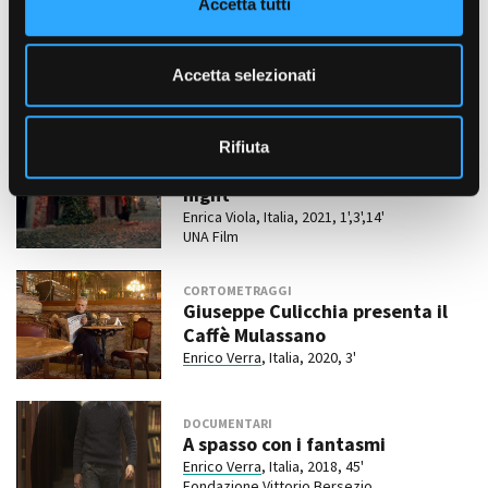
Accetta tutti
s
DOCUMENTARI
e
Innesti
n
Sandro Bozzolo
, Italia, 2022, 52'
Accetta selezionati
s
Una film
o
Rifiuta
CORTOMETRAGGI
Never saw true beauty till this
night
Enrica Viola, Italia, 2021, 1',3',14'
UNA Film
CORTOMETRAGGI
Giuseppe Culicchia presenta il
Caffè Mulassano
Enrico Verra
, Italia, 2020, 3'
DOCUMENTARI
A spasso con i fantasmi
Enrico Verra
, Italia, 2018, 45'
Fondazione Vittorio Bersezio