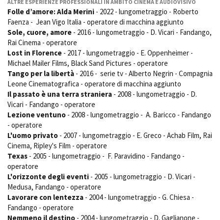
ALTRE ESPERIENZE PROFESSIONALI IN AMBITO CINEMA E AUDIOVISIVO
Folle d’amore: Alda Merini
- 2022 - lungometraggio - Roberto
Faenza - Jean Vigo Italia - operatore di macchina aggiunto
Sole, cuore, amore
- 2016 - lungometraggio - D. Vicari - Fandango,
Rai Cinema - operatore
Lost in Florence
- 2017 - lungometraggio - E. Oppenheimer -
Michael Mailer Films, Black Sand Pictures - operatore
Tango per la libertà
- 2016 - serie tv - Alberto Negrin - Compagnia
Leone Cinematografica - operatore di macchina aggiunto
Il passato è una terra straniera
- 2008 - lungometraggio - D.
Vicari - Fandango - operatore
Lezione ventuno
- 2008 - lungometraggio - A. Baricco - Fandango
- operatore
L'uomo privato
- 2007 - lungometraggio - E. Greco - Achab Film, Rai
Cinema, Ripley's Film - operatore
Texas
- 2005 - lungometraggio - F. Paravidino - Fandango -
operatore
L'orizzonte degli eventi
- 2005 - lungometraggio - D. Vicari -
Medusa, Fandango - operatore
Lavorare con lentezza
- 2004 - lungometraggio - G. Chiesa -
Fandango - operatore
Nemmeno il destino
- 2004 - lungometraggio - D. Gaglianone -