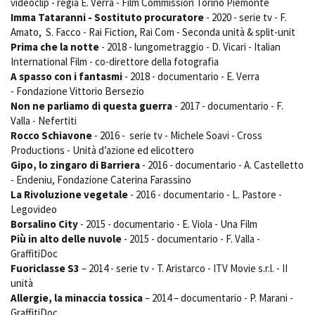
videoclip - regia E. Verra - Film Commission Torino Piemonte
Short Film Fund
Torino Film Festival
Imma Tataranni - Sostituto procuratore
- 2020 - serie tv - F.
David di Donatello
Amato, S. Facco - Rai Fiction, Rai Com - Seconda unità & split-unit
PRODUCTION GUIDE
Prima che la notte
- 2018 - lungometraggio - D. Vicari - Italian
Nastri d’Argento
Società di produzione
International Film - co-direttore della fotografia
Premio Solinas
A spasso con i fantasmi
- 2018 - documentario - E. Verra
Strutture di servizio
- Fondazione Vittorio Bersezio
Professionisti
STRUMENTI
Non ne parliamo di questa guerra
- 2017 - documentario - F.
Attrici-Attori
Location - Accedi al tuo
Valla - Nefertiti
Beginners
profilo
Rocco Schiavone
- 2016 - serie tv - Michele Soavi - Cross
Location - Nuovo utente
Productions - Unità d’azione ed elicottero
LOCATION GUIDE
Newsletter
Gipo, lo zingaro di Barriera
- 2016 - documentario - A. Castelletto
Lavora con noi
- Endeniu, Fondazione Caterina Farassino
La Rivoluzione vegetale
- 2016 - documentario - L. Pastore -
FILM DATABASE
Stage - Tirocini - Scuola e
Lavoro
Legovideo
Borsalino City
- 2015 - documentario - E. Viola - Una Film
Elenco Operatori Economici
BOOK DATABASE
per affidamento lavori in
Più in alto delle nuvole
- 2015 - documentario - F. Valla -
economia
GraffitiDoc
NEWS
Fuoriclasse S3
– 2014 - serie tv - T. Aristarco - ITV Movie s.r.l. - II
unità
CASTING
Allergie, la minaccia tossica
– 2014 – documentario - P. Marani -
GraffitiDoc