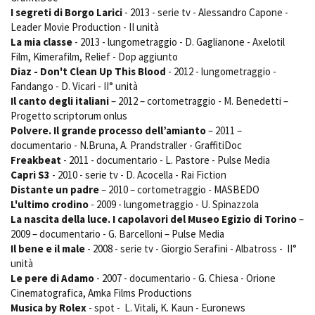
I segreti di Borgo Larici
- 2013 - serie tv - Alessandro Capone -
Leader Movie Production - II unità
La mia classe
- 2013 - lungometraggio - D. Gaglianone - Axelotil
Amministrazione trasparente
Film, Kimerafilm, Relief - Dop aggiunto
Bandi e gare
Diaz - Don't Clean Up This Blood
- 2012 - lungometraggio -
Contatti
Fandango - D. Vicari - II° unità
Privacy
Il canto degli italiani
– 2012 – cortometraggio - M. Benedetti –
Cookie policy
Progetto scriptorum onlus
Polvere. Il grande processo dell’amianto
– 2011 –
Whistleblowing
documentario - N.Bruna, A. Prandstraller - GraffitiDoc
Credits
Freakbeat
- 2011 - documentario - L. Pastore - Pulse Media
Capri S3
- 2010 - serie tv - D. Acocella - Rai Fiction
Distante un padre
– 2010 – cortometraggio - MASBEDO
L'ultimo crodino
- 2009 - lungometraggio - U. Spinazzola
La nascita della luce. I capolavori del Museo Egizio di Torino
–
2009 – documentario - G. Barcelloni – Pulse Media
Il bene e il male
- 2008 - serie tv - Giorgio Serafini - Albatross - II°
unità
Le pere di Adamo
- 2007 - documentario - G. Chiesa - Orione
Cinematografica, Amka Films Productions
Musica by Rolex
- spot - L. Vitali, K. Kaun - Euronews