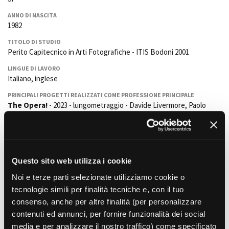
La Grazia - Immagini e
Rete regionale
location della Torino di Paolo
ANNO DI NASCITA
Bilancio sociale
Sorrentino
1982
Amministrazione
Open Day
TITOLO DI STUDIO
trasparente
Ciak in TOur!
Perito Capitecnico in Arti Fotografiche - ITIS Bodoni 2001
Bandi e gare
Sostenibilità ambientale
LINGUE DI LAVORO
FESTIVAL, MARKETS,
Italiano, inglese
AWARDS
SERVIZI
International Film Festival
PRINCIPALI PROGETTI REALIZZATI COME PROFESSIONE PRINCIPALE
Servizi generali
Rotterdam
The Opera!
- 2023 - lungometraggio - Davide Livermore, Paolo
Cucco - Showlab S.r.l.
Location scouting
Berlinale Internationalen
Filmfestspiele Berlin
Mr&Mrs Smith
- 2022 - serie tv - Panorama films
Spazi nella sede FCTP
Immaculate
- 2022 - lungometraggio - Michael Mohan - Lupin film
Festival de Cannes
Sala Casting
Succession
- 2021 - serie tv - Jesse Armstrong - Panorama films
Biografilm Festival - Bio to B
Sala Paolo Tenna
Industry Days
Questo sito web utilizza i cookie
ISCRITTO A:
Locarno Film Festival
Noi e terze parti selezionate utilizziamo cookie o
FILM FUNDS
EMIC
Mostra Internazionale d’Arte
tecnologie simili per finalità tecniche e, con il tuo
Piemonte Film Tv Fund
Cinematografica Venezia
consenso, anche per altre finalità (per personalizzare
Piemonte Film Tv
Toronto International Film
Film correlati presenti nel
Development Fund
contenuti ed annunci, per fornire funzionalità dei social
Festival
database
Piemonte Doc Film Fund
media e per analizzare il nostro traffico) come specificato
Festa del Cinema di Roma