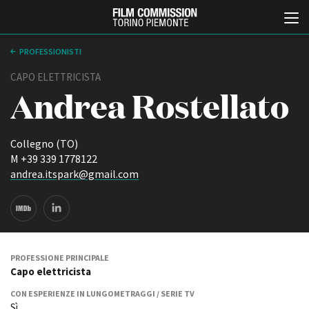
PROFESSIONISTI
CAPO ELETTRICISTA
Andrea Rostellato
Collegno (TO)
M +39 339 1778122
andrea.itspark@gmail.com
Italiano
English
ABOUT
EVENTI, SPECIALI
Chi siamo
Anteprime in Piemonte
Storia della Fondazione
TFI Torino Film Industry -
PROFESSIONE PRINCIPALE
Production Days
Capo elettricista
Contatti
Avenue Cove - Erasmus +
La sede
CON ESPERIENZE IN LUNGOMETRAGGI / SERIE TV
Guarda che storia!
Partner
Sì