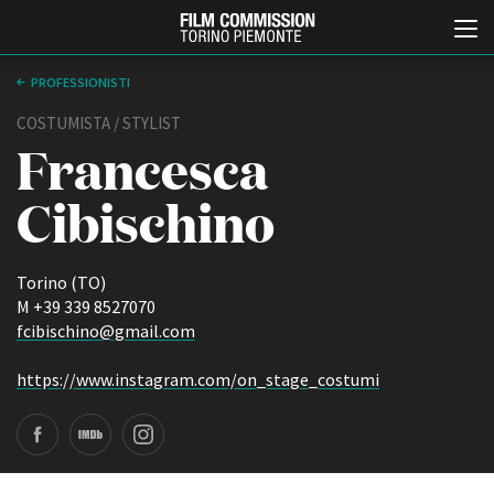
PROFESSIONISTI
COSTUMISTA / STYLIST
Francesca
Cibischino
Torino (TO)
Italiano
English
M +39 339 8527070
fcibischino@gmail.com
ABOUT
EVENTI, SPECIALI
https://www.instagram.com/on_stage_costumi
Chi siamo
Anteprime in Piemonte
Storia della Fondazione
TFI Torino Film Industry -
Production Days
Contatti
Avenue Cove - Erasmus +
La sede
Guarda che storia!
Partner