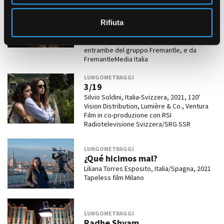
SERIE TV
o
L’ amica geniale 3 - Storia di chi
fugge
Rifiuta
Daniele Luchetti, Italia, 2021, 50 x '
Fandango, The Apartment e Wildside,
entrambe del gruppo Fremantle, e da
FremantleMedia Italia
LUNGOMETRAGGI
3/19
Silvio Soldini, Italia-Svizzera, 2021, 120'
Vision Distribution, Lumière & Co., Ventura
Film in co-produzione con RSI
Radiotelevisione Svizzera/SRG SSR
LUNGOMETRAGGI
¿Qué hicimos mal?
Liliana Torres Esposito, Italia/Spagna, 2021
Tapeless film Milano
LUNGOMETRAGGI
Radhe Shyam