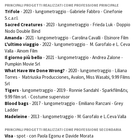
Short Film Fund
PRINCIPALI PROGETTI REALIZZATI COME PROFESSIONE PRINCIPALE
Torino Film Festival
Trifole
- 2023 - lungometraggio - Gabriele Fabbro - Cinefonie
David di Donatello
S.c.a.r.l.
PRODUCTION GUIDE
Nastri d’Argento
Sacred Creatures
- 2023 - lungometraggio - Frieda Luk - Doppio
Società di produzione
Premio Solinas
Nodo Double Bind
Strutture di servizio
Amanda
- 2021 - lungometraggio - Carolina Cavalli - Elsinore Film
Professionisti
STRUMENTI
L'ultimo viaggio
- 2022 - lungometraggio - M. Garofalo e L. Ceva
Attrici-Attori
Valla - Ainom Film
Location - Accedi al tuo
Beginners
profilo
Il giorno più bello
- 2021 - lungometraggio - Andrea Zalone -
Pumpkin Movie Srl
Location - Nuovo utente
What Have We Done Wrong?
- 2020 - lungometraggio - Liliana
LOCATION GUIDE
Newsletter
Torres - Matriuska Producciones, Avalon, Miss Wasabi, 9.99 Films
Lavora con noi
Srl
FILM DATABASE
Stage - Tirocini - Scuola e
Tigers
- lungometraggio - 2019 - Ronnie Sandahl - Sparkfilm&tv,
Lavoro
9.99 film srl. - Costume supervisor
Elenco Operatori Economici
BOOK DATABASE
Blood bags
- 2017 - lungometraggio - Emiliano Ranzani - Grey
per affidamento lavori in
Ladder
economia
Madeleine
- 2013 - lungometraggio - M. Garofalo e L.Ceva Valla
NEWS
PRINCIPALI PROGETTI REALIZZATI COME PROFESSIONE SECONDARIA
CASTING
Visa
- spot - con Paola Egonu e Davide Morata