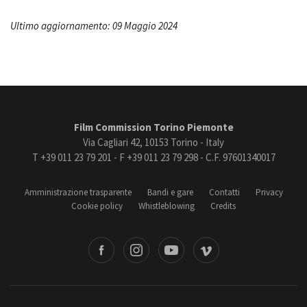
Ultimo aggiornamento: 09 Maggio 2024
Film Commission Torino Piemonte
Via Cagliari 42, 10153 Torino - Italy
T +39 011 23 79 201 - F +39 011 23 79 298 - C.F. 97601340017
Amministrazione trasparente
Bandi e gare
Contatti
Privacy
Cookie policy
Whistleblowing
Credits
book
Instagram
Youtube
Vimeo