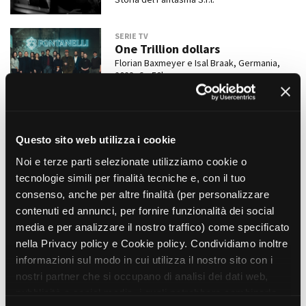
SERIE TV
One Trillion dollars
Florian Baxmeyer e Isal Braak, Germania,
2023, 6 x 50'
W&B Television
VIDEOCLIP
Martin Solveig - “Now or Never”
Questo sito web utilizza i cookie
Emile moutaud, Italia, Francia, Belgio, 2023,
3'32''
Noi e terze parti selezionate utilizziamo cookie o
Omar Films
tecnologie simili per finalità tecniche e, con il tuo
consenso, anche per altre finalità (per personalizzare
LUNGOMETRAGGI
contenuti ed annunci, per fornire funzionalità dei social
La bella estate
media e per analizzare il nostro traffico) come specificato
Laura Luchetti, Italia, 2023, 111'
nella Privacy policy e Cookie policy. Condividiamo inoltre
Kino Produzioni con Rai Cinema e 9.99 Films
informazioni sul modo in cui utilizza il nostro sito con i
nostri partner che si occupano di analisi dei dati web,
LUNGOMETRAGGI
pubblicità e social media, i quali potrebbero combinarle
Alien Food