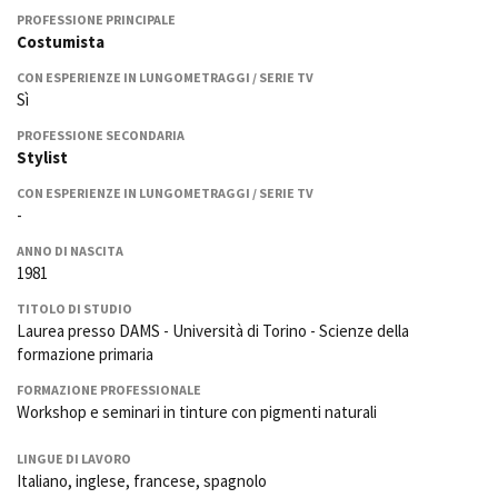
La Grazia - Immagini e
Rete regionale
PROFESSIONE PRINCIPALE
location della Torino di Paolo
Costumista
Bilancio sociale
Sorrentino
Amministrazione
CON ESPERIENZE IN LUNGOMETRAGGI / SERIE TV
Open Day
trasparente
Sì
Ciak in TOur!
Bandi e gare
PROFESSIONE SECONDARIA
Sostenibilità ambientale
Stylist
FESTIVAL, MARKETS,
AWARDS
CON ESPERIENZE IN LUNGOMETRAGGI / SERIE TV
SERVIZI
International Film Festival
-
Servizi generali
Rotterdam
ANNO DI NASCITA
Location scouting
Berlinale Internationalen
1981
Filmfestspiele Berlin
Spazi nella sede FCTP
Festival de Cannes
Sala Casting
TITOLO DI STUDIO
Biografilm Festival - Bio to B
Laurea presso DAMS - Università di Torino - Scienze della
Sala Paolo Tenna
Industry Days
formazione primaria
Locarno Film Festival
FILM FUNDS
FORMAZIONE PROFESSIONALE
Mostra Internazionale d’Arte
Workshop e seminari in tinture con pigmenti naturali
Piemonte Film Tv Fund
Cinematografica Venezia
Piemonte Film Tv
Toronto International Film
LINGUE DI LAVORO
Development Fund
Festival
Italiano, inglese, francese, spagnolo
Piemonte Doc Film Fund
Festa del Cinema di Roma