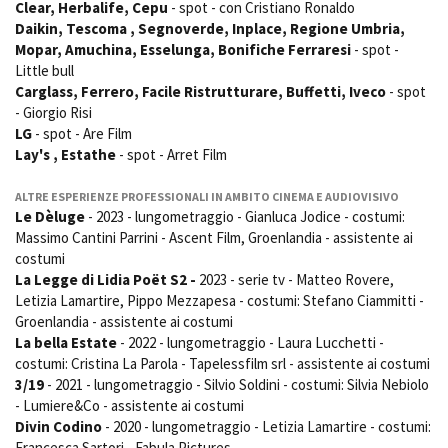
Clear, Herbalife, Cepu
- spot - con Cristiano Ronaldo
Daikin, Tescoma , Segnoverde, Inplace, Regione Umbria,
Mopar, Amuchina, Esselunga, Bonifiche Ferraresi
- spot -
Little bull
Amministrazione trasparente
Carglass, Ferrero, Facile Ristrutturare, Buffetti, Iveco
- spot
Bandi e gare
- Giorgio Risi
Contatti
LG
- spot - Are Film
Privacy
Lay's , Estathe
- spot - Arret Film
Cookie policy
Whistleblowing
ALTRE ESPERIENZE PROFESSIONALI IN AMBITO CINEMA E AUDIOVISIVO
Credits
Le Dèluge
- 2023 - lungometraggio - Gianluca Jodice - costumi:
Massimo Cantini Parrini - Ascent Film, Groenlandia - assistente ai
costumi
La Legge di Lidia Poët S2 -
2023 - serie tv - Matteo Rovere,
Letizia Lamartire, Pippo Mezzapesa - costumi: Stefano Ciammitti -
Groenlandia - assistente ai costumi
La bella Estate
- 2022 - lungometraggio - Laura Lucchetti -
costumi: Cristina La Parola - Tapelessfilm srl - assistente ai costumi
3/19
- 2021 - lungometraggio - Silvio Soldini - costumi: Silvia Nebiolo
- Lumiere&Co - assistente ai costumi
Divin Codino
- 2020 - lungometraggio - Letizia Lamartire - costumi:
Francesca Sartori - Fabula Pictures