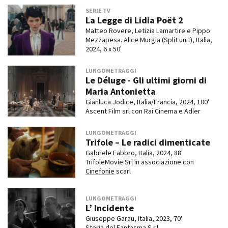
SERIE TV
La Legge di Lidia Poët 2
Matteo Rovere, Letizia Lamartire e Pippo
Mezzapesa. Alice Murgia (Split unit), Italia,
2024, 6 x 50'
LUNGOMETRAGGI
Le Déluge - Gli ultimi giorni di
Maria Antonietta
Gianluca Jodice, Italia/Francia, 2024, 100'
Ascent Film srl con Rai Cinema e Adler
LUNGOMETRAGGI
Trifole – Le radici dimenticate
Gabriele Fabbro, Italia, 2024, 88'
TrifoleMovie Srl in associazione con
Cinefonie
scarl
LUNGOMETRAGGI
L’ Incidente
Giuseppe Garau, Italia, 2023, 70'
Storia del Fantasma S.r.l.