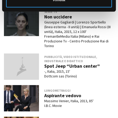
SERIE TV
Non uccidere
Giuseppe Gagliardi | Lorenzo Sportiello
(linea esterna - II unità) | Emanuela Rossi (III
unità), Italia, 2015, 12 x 100'
FremantleMedia Italia (Milano) e Rai
Produzione Tv - Centro Produzione Rai di
Torino
PUBBLICITÀ, VIDEO ISTITUZIONALE,
INDUSTRIALE E DIDATTICO
Spot Jeep “Urban center”
-, Italia, 2015, 15'
Dottcom sas (Torino)
LUNGOMETRAGGI
Aspirante vedovo
Massimo Venier, Italia, 2013, 85'
I.B.C. Movie