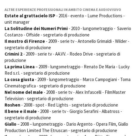
ALTRE ESPERIENZE PROFESSIONALI IN AMBITO CINEMA E AUDIOVISIVO
Estate al grattacielo ISP
- 2016 - evento - Lume Productions -
unit manager
La Solitudine dei Numeri Primi
- 2010 - lungometraggio - Saverio
Costanzo - Offside - segretario di produzione
Il mostro di Firenze
- 2009 - serie tv - Antonello Grimaldi - Wilder -
segretario di produzione
Crimini 2
- 2009 - serie tv - AA.VV. - Rodeo Drive - segretario di
produzione
La prima Linea
– 2009 - lungometraggio - Renato De Maria - Lucky
Red s.r.l. - segretario di produzione
La cosa giusta
- 2009 - lungometraggio - Marco Campogiani - Toma
Cinematografica - segretario di produzione
Nel nome del male
- 2008 - serie tv - Alex Infascelli - FilmMaster
Television - segretario di produzione
Roshen
- 2008 - spot - Red Lights - segretario di produzione
Il bene e il male
- 2008 - serie tv - Giorgio Serafini - Albatross -
segretario di produzione
Giallo
– 2008 – lungometraggio - Dario Argento - Opera Film, Giallo
Production Limited The Etruscan - segretario di produzione