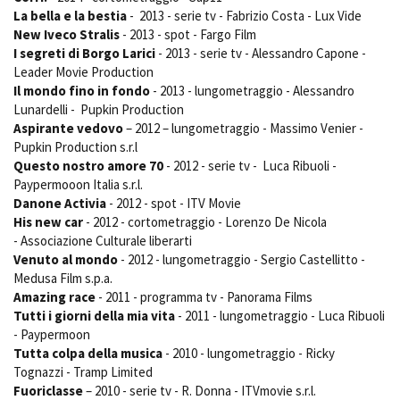
La bella e la bestia
- 2013 - serie tv - Fabrizio Costa - Lux Vide
New Iveco Stralis
- 2013 - spot - Fargo Film
I segreti di Borgo Larici
- 2013 - serie tv - Alessandro Capone -
Leader Movie Production
Il mondo fino in fondo
- 2013 - lungometraggio - Alessandro
Lunardelli - Pupkin Production
Aspirante vedovo
– 2012 – lungometraggio - Massimo Venier -
Pupkin Production s.r.l
Questo nostro amore 70
- 2012 - serie tv - Luca Ribuoli -
Paypermooon Italia s.r.l.
Danone Activia
- 2012 - spot - ITV Movie
His new car
- 2012 - cortometraggio - Lorenzo De Nicola
- Associazione Culturale liberarti
Venuto al mondo
- 2012 - lungometraggio - Sergio Castellitto -
Medusa Film s.p.a.
Amazing race
- 2011 - programma tv - Panorama Films
Tutti i giorni della mia vita
- 2011 - lungometraggio - Luca Ribuoli
- Paypermoon
Tutta colpa della musica
- 2010 - lungometraggio - Ricky
Tognazzi - Tramp Limited
Fuoriclasse
– 2010 - serie tv - R. Donna - ITVmovie s.r.l.