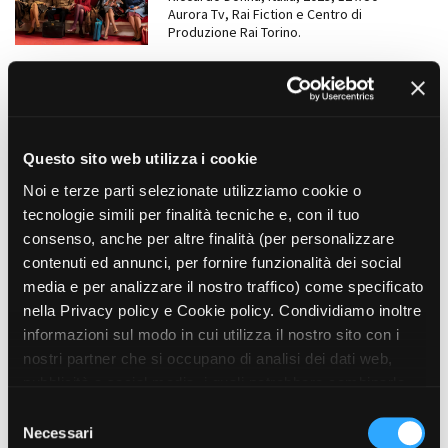
Aurora Tv, Rai Fiction e Centro di
Produzione Rai Torino.
LUNGOMETRAGGI
Fast X | Fast & Furious 10
Louis Leterrier, , 2023
Questo sito web utilizza i cookie
Noi e terze parti selezionate utilizziamo cookie o
SERIE TV
La legge di Lidia Poët
tecnologie simili per finalità tecniche e, con il tuo
Matteo Rovere, Letizia Lamartire, Italia,
consenso, anche per altre finalità (per personalizzare
2023, 6 x 52'
contenuti ed annunci, per fornire funzionalità dei social
Groenlandia
media e per analizzare il nostro traffico) come specificato
nella Privacy policy e Cookie policy. Condividiamo inoltre
SERIE TV
informazioni sul modo in cui utilizza il nostro sito con i
La Sposa
nostri partner che si occupano di analisi dei dati web,
Giacomo Campiotti, Italia, 2022, 3 x 110'
pubblicità e social media, i quali potrebbero combinarle
Endemol Shine Italy
con altre informazioni che ha fornito loro o che hanno
S
raccolto dal suo utilizzo dei loro servizi. Puoi liberamente
Necessari
e
DOCUMENTARI