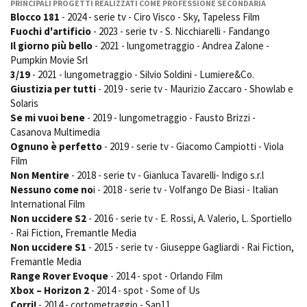
PRINCIPALI PROGETTI REALIZZATI COME PROFESSIONE SECONDARIA
Blocco 181
- 2024 - serie tv - Ciro Visco - Sky, Tapeless Film
Fuochi d'artificio
- 2023 - serie tv - S. Nicchiarelli - Fandango
Il giorno più bello
- 2021 - lungometraggio - Andrea Zalone -
Amministrazione trasparente
Pumpkin Movie Srl
Bandi e gare
3/19
- 2021 - lungometraggio - Silvio Soldini - Lumiere&Co.
Contatti
Giustizia per tutti
- 2019 - serie tv - Maurizio Zaccaro - Showlab e
Privacy
Solaris
Cookie policy
Se mi vuoi bene
- 2019 - lungometraggio - Fausto Brizzi -
Whistleblowing
Casanova Multimedia
Credits
Ognuno è perfetto
- 2019 - serie tv - Giacomo Campiotti - Viola
Film
Non Mentire
- 2018 - serie tv - Gianluca Tavarelli- Indigo s.r.l
Nessuno come no
i - 2018 - serie tv - Volfango De Biasi - Italian
International Film
Non uccidere S2
- 2016 - serie tv - E. Rossi, A. Valerio, L. Sportiello
- Rai Fiction, Fremantle Media
Non uccidere S1
- 2015 - serie tv - Giuseppe Gagliardi - Rai Fiction,
Fremantle Media
Range Rover Evoque
- 2014 - spot - Orlando Film
Xbox – Horizon 2
- 2014 - spot - Some of Us
Corri!
- 2014 - cortometraggio - Sap11