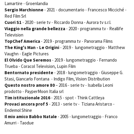
Lamartire - Groenlandia
Short Film Fund
Torino Film Festival
Sergio Marchionne
- 2021 - documentario - Francesco Micciché -
David di Donatello
Red Film Srl
PRODUCTION GUIDE
Nastri d’Argento
Cuori S1
- 2020 - serie tv - Riccardo Donna - Aurora tv s.r.l.
Società di produzione
Premio Solinas
Viaggio nella grande bellezza
- 2020 - programma tv - Reallife
Strutture di servizio
Television
Professionisti
TopChef America
- 2019 - programma tv - Panorama Films
STRUMENTI
The King's Man - Le Origini
- 2019 - lungometraggio - Matthew
Attrici-Attori
Location - Accedi al tuo
Vaughn - Eagle Pictures
Beginners
profilo
El Olvido Que Seremos
- 2019 - lungometraggio - Fernando
Location - Nuovo utente
Trueba - Coracol Television, Lupin Film
LOCATION GUIDE
Newsletter
Bentornato presidente
- 2018 - lungometraggio - Giuseppe G.
Lavora con noi
Stasi, Giancarlo Fontana - Indigo Film, Vision Distribution
FILM DATABASE
Stage - Tirocini - Scuola e
Questo nostro amore 80
– 2016 - serie tv - Isabella Leoni
Lavoro
prodotto - PayperMoon Italia srl
Elenco Operatori Economici
Tim istituzionale 2016
- 2015 - spot - Think Cattleya
BOOK DATABASE
per affidamento lavori in
Provaci ancora prof 5
- 2013 - serie tv - Tiziana Aristarco -
economia
Endemol Shine
NEWS
Il mio amico Babbo Natale
- 2005 - lungometraggio - Franco
Amurri - Taodue
CASTING