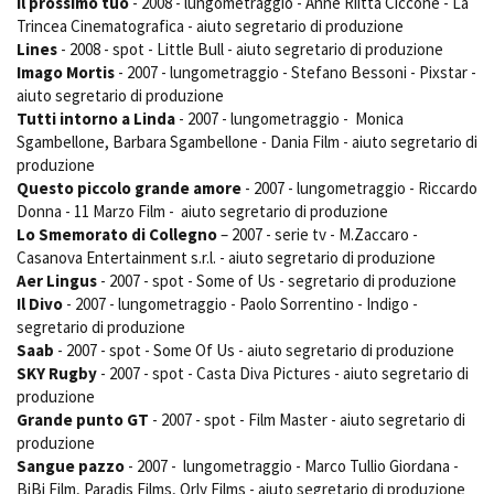
Il prossimo tuo
- 2008 - lungometraggio - Anne Riitta Ciccone - La
Trincea Cinematografica - aiuto segretario di produzione
Lines
- 2008 - spot - Little Bull - aiuto segretario di produzione
Imago Mortis
- 2007 - lungometraggio - Stefano Bessoni - Pixstar -
aiuto segretario di produzione
Tutti intorno a Linda
- 2007 - lungometraggio - Monica
Sgambellone, Barbara Sgambellone - Dania Film - aiuto segretario di
produzione
Questo piccolo grande amore
- 2007 - lungometraggio - Riccardo
Donna - 11 Marzo Film - aiuto segretario di produzione
Lo Smemorato di Collegno
– 2007 - serie tv - M.Zaccaro -
Casanova Entertainment s.r.l. - aiuto segretario di produzione
Aer Lingus
- 2007 - spot - Some of Us - segretario di produzione
Il Divo
- 2007 - lungometraggio - Paolo Sorrentino - Indigo -
segretario di produzione
Saab
- 2007 - spot - Some Of Us - aiuto segretario di produzione
SKY Rugby
- 2007 - spot - Casta Diva Pictures - aiuto segretario di
produzione
Grande punto GT
- 2007 - spot - Film Master - aiuto segretario di
produzione
Sangue pazzo
- 2007 - lungometraggio - Marco Tullio Giordana -
BiBi Film, Paradis Films, Orly Films - aiuto segretario di produzione