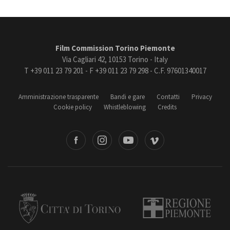
Film Commission Torino Piemonte
Via Cagliari 42, 10153 Torino - Italy
T +39 011 23 79 201 - F +39 011 23 79 298 - C.F. 97601340017
Amministrazione trasparente
Bandi e gare
Contatti
Privacy
Cookie policy
Whistleblowing
Credits
book
Instagram
Youtube
Vimeo
Torino
Regione Piemonte