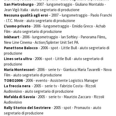
San Pietroburgo
- 2007 - lungometraggio - Giuliano Montaldo -
Jean Vigò Italia - aiuto segretario di produzione
Nessuna qualità agli eroi
– 2007 – lungometraggio - Paolo Franchi
- I.T.C. Movie - aiuto segretario di produzione
L'uomo privato
- 2006 - lungometraggio - Emidio Greco - Achab
Film - aiuto segretario di produzione
Inkheart
- 2006 - lungometraggio - Ian Softley - Panorama Films,
New Line Cinema - Action/Splinter Unit Set PA.
Panettone Balocco
- 2006 - spot - Little Bull - aiuto segretario di
produzione
Lines seta ultra
- 2006 - spot - Little Bull - aiuto segretario di
produzione
Maria Montessori
- 2006 - serie tv - Gianluca Maria Tavarelli – Nova
Film - aiuto segretario di produzione
TOBO2006
- 2006 - evento - Assistente Logistics Manager
La freccia nera
- 2005 - serie tv - Fabrizio Costa - Rizzoli
Audiovisivo - aiuto segretario di produzione
Mafalda di Savoia
- 2005 - serie tv - Maurizio Zaccaro - Rizzoli
Audiovisivo
Rally Storico del Sestriere
- 2005 - spot - Promauto - aiuto
segretario di produzione