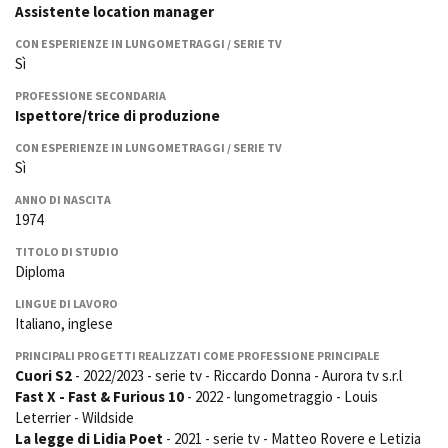
Assistente location manager
La Grazia - Immagini e
Rete regionale
location della Torino di Paolo
Bilancio sociale
CON ESPERIENZE IN LUNGOMETRAGGI / SERIE TV
Sorrentino
Sì
Amministrazione
Open Day
trasparente
Ciak in TOur!
PROFESSIONE SECONDARIA
Bandi e gare
Ispettore/trice di produzione
Sostenibilità ambientale
FESTIVAL, MARKETS,
CON ESPERIENZE IN LUNGOMETRAGGI / SERIE TV
AWARDS
Sì
SERVIZI
International Film Festival
ANNO DI NASCITA
Servizi generali
Rotterdam
1974
Location scouting
Berlinale Internationalen
Filmfestspiele Berlin
Spazi nella sede FCTP
TITOLO DI STUDIO
Festival de Cannes
Diploma
Sala Casting
Biografilm Festival - Bio to B
Sala Paolo Tenna
LINGUE DI LAVORO
Industry Days
Italiano, inglese
Locarno Film Festival
FILM FUNDS
PRINCIPALI PROGETTI REALIZZATI COME PROFESSIONE PRINCIPALE
Mostra Internazionale d’Arte
Piemonte Film Tv Fund
Cuori S2
- 2022/2023 - serie tv - Riccardo Donna - Aurora tv s.r.l
Cinematografica Venezia
Fast X - Fast & Furious 10
- 2022 - lungometraggio - Louis
Piemonte Film Tv
Toronto International Film
Development Fund
Leterrier - Wildside
Festival
La legge di Lidia Poet
- 2021 - serie tv - Matteo Rovere e Letizia
Piemonte Doc Film Fund
Festa del Cinema di Roma