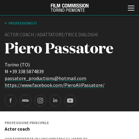
PROFESSIONISTI
ACTOR COACH / ADATTATORE/TRICE DIALOGHI
Piero Passatore
Torino (TO)
M +39 338 5874839
passatore_productions@hotmail.com
Italiano
English
https://www.facebook.com/PieroAliPassatore/
e
ABOUT
EVENTI, SPECIALI
Chi siamo
Anteprime in Piemonte
Storia della Fondazione
TFI Torino Film Industry -
Production Days
Contatti
PROFESSIONE PRINCIPALE
Avenue Cove - Erasmus +
Actor coach
La sede
Guarda che storia!
Partner
CON ESPERIENZE IN LUNGOMETRAGGI / SERIE TV