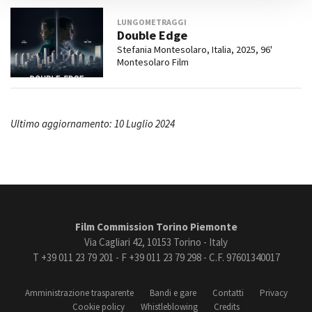
LUNGOMETRAGGI
Double Edge
Stefania Montesolaro, Italia, 2025, 96'
Montesolaro Film
Ultimo aggiornamento: 10 Luglio 2024
Film Commission Torino Piemonte
Via Cagliari 42, 10153 Torino - Italy
T +39 011 23 79 201 - F +39 011 23 79 298 - C.F. 97601340017
Amministrazione trasparente
Bandi e gare
Contatti
Privacy
Cookie policy
Whistleblowing
Credits