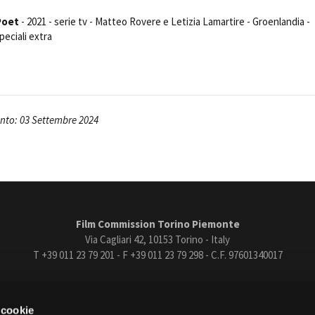
Open Day
 Poet
- 2021 - serie tv - Matteo Rovere e Letizia Lamartire - Groenlandia -
Ciak in TOur!
peciali extra
andi e gare
Contatti
Privacy
Cookie policy
Whistleblowing
Credi
to: 03 Settembre 2024
Film Commission Torino Piemonte
Via Cagliari 42, 10153 Torino - Italy
T +39 011 23 79 201 - F +39 011 23 79 298 - C.F. 97601340017
trasparente
Bandi e gare
Contatti
Privacy
Cookie policy
Whistle
 cookie