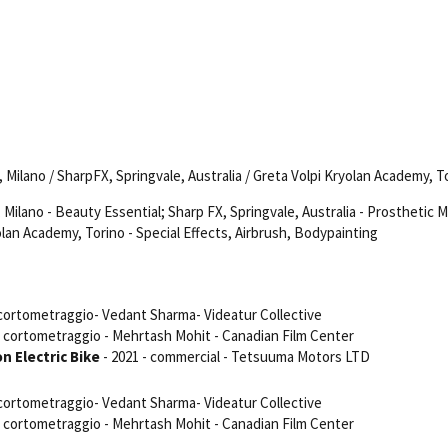
Days
Locarno F
LOCATION GUIDE
Mostra I
e
Cinemato
FILM DATABASE
Toronto I
Festa de
BOOK DATABASE
Torino Fi
David di
Milano / SharpFX, Springvale, Australia / Greta Volpi Kryolan Academy, T
NEWS
Nastri d
Milano - Beauty Essential; Sharp FX, Springvale, Australia - Prosthetic 
Premio S
olan Academy, Torino - Special Effects, Airbrush, Bodypainting
CASTING
STRUME
EVENTI, SPECIALI
Location 
Anteprime in Piemonte
Location
 cortometraggio- Vedant Sharma- Videatur Collective
TFI Torino Film Industry - Production
- cortometraggio - Mehrtash Mohit - Canadian Film Center
Newslet
Days
n Electric Bike
- 2021 - commercial - Tetsuuma Motors LTD
Lavora c
Avenue Cove - Erasmus +
ent Fund
Stage - T
Guarda che storia!
 cortometraggio- Vedant Sharma- Videatur Collective
Elenco O
La Grazia - Immagini e location della
- cortometraggio - Mehrtash Mohit - Canadian Film Center
affidame
Torino di Paolo Sorrentino