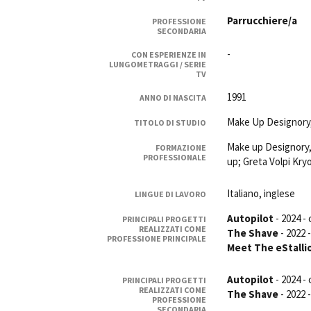
Rete regionale
Parrucchiere/a
PROFESSIONE
Bilancio sociale
SECONDARIA
Amministrazione trasparent
-
CON ESPERIENZE IN
Bandi e gare
LUNGOMETRAGGI / SERIE
TV
Sostenibilità ambientale
1991
ANNO DI NASCITA
SERVIZI
Make Up Designory, 
TITOLO DI STUDIO
Servizi generali
Location scouting
Make up Designory, 
FORMAZIONE
PROFESSIONALE
up; Greta Volpi Kry
Spazi nella sede FCTP
Sala Casting
Italiano, inglese
LINGUE DI LAVORO
Sala Paolo Tenna
Autopilot
- 2024 -
PRINCIPALI PROGETTI
REALIZZATI COME
FILM FUNDS
The Shave
- 2022 
PROFESSIONE PRINCIPALE
Piemonte Film Tv Fund
Meet The eStallio
Piemonte Film Tv Developm
Autopilot
- 2024 -
Piemonte Doc Film Fund
PRINCIPALI PROGETTI
REALIZZATI COME
The Shave
- 2022 
Short Film Fund
PROFESSIONE
SECONDARIA