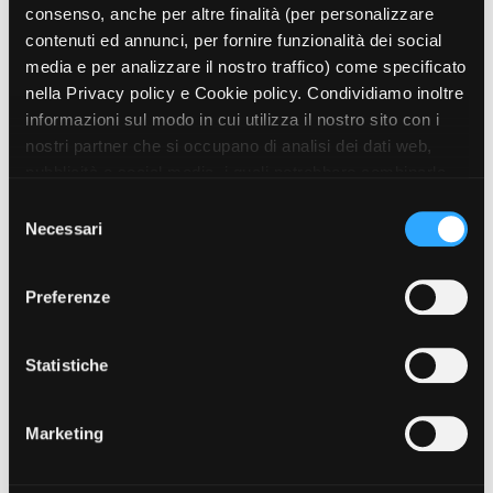
Stand by me - Spaghetti Wrestler
- 2022 - videoclip
consenso, anche per altre finalità (per personalizzare
Short Film Fund
Torino Film Festival
Three Souls Project - Lamborghin
i - 2022 - serie di adv -
contenuti ed annunci, per fornire funzionalità dei social
David di Donatello
Rabastage
media e per analizzare il nostro traffico) come specificato
PRODUCTION GUIDE
Nastri d’Argento
What are the sounds of my city? - Pirelli, Vespa
- 2021 - adv -
nella Privacy policy e Cookie policy. Condividiamo inoltre
Società di produzione
Premio Solinas
Cliente: Pirelli, Vespa - Viewtopians Studio
informazioni sul modo in cui utilizza il nostro sito con i
Strutture di servizio
Voglio vederti stare bene - Pattoni
- 2020 - videoclip
nostri partner che si occupano di analisi dei dati web,
Professionisti
STRUMENTI
pubblicità e social media, i quali potrebbero combinarle
ALTRE ESPERIENZE PROFESSIONALI IN AMBITO CINEMA E AUDIOVISIVO
Attrici-Attori
Location - Accedi al tuo
Sponde. Nel sicuro sole del Nord
- 2015 - documentario - Irene
con altre informazioni che ha fornito loro o che hanno
Beginners
profilo
S
Dionisio - Mammut Film / a.titolo / Vicky Films (France) - montaggio
raccolto dal suo utilizzo dei loro servizi. Puoi liberamente
Location - Nuovo utente
Necessari
e
Su campi avversi
- 2015 - documentario - Andrea Fenoglio, Matteo
prestare, rifiutare o revocare il tuo consenso, in qualsiasi
LOCATION GUIDE
Newsletter
l
Tortone - Spinosa di Andrea Fenoglio - supervisione al montaggio
momento. Puoi acconsentire all’utilizzo di tali tecnologie
Lavora con noi
e
Rifiutati dalla sorte e dagli uomini
- 2014 - documentario - Vieri
Preferenze
utilizzando il pulsante “Accetta tutto”. Chiudendo questa
FILM DATABASE
Stage - Tirocini - Scuola e
Brini e Emanuele Policante - Associazione Laboratorio della Fabula
z
Lavoro
informativa, continui senza accettare.
e Chiens de Velours - montaggio
i
Elenco Operatori Economici
The Sweet Life Society - Prima di ogni prima
- 2014 - videoclip
BOOK DATABASE
o
Statistiche
per affidamento lavori in
- Vieri Brini - Warner Music Italy, Daily Vertigo prod. - montaggio
n
economia
Vertigine Quotidiana
- 2013 - documentario - Vieri Brini -
NEWS
e
Associazione ACTIVA Donna - montaggio
Marketing
d
Ufficio Nuovi Diritti
- 2013 - documentario - Vieri Brini, Irene
CASTING
e
Dionisio - Associazione ACTIVA Donna - montaggio