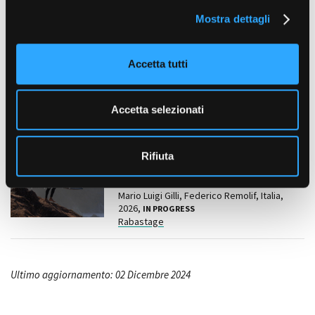
l
COLLABORAZIONI
Mostra dettagli
c
Rabastage (Torino); Viewtopians Studio (Torino); ReallifeTv
o
(Milano)
Amministrazione trasparente
n
Accetta tutti
Bandi e gare
s
Contatti
e
Film correlati presenti nel
Privacy
n
Accetta selezionati
database
Cookie policy
s
Whistleblowing
o
Credits
DOCUMENTARI
Rifiuta
Shardana - La storia di Francisco
Porcella
Mario Luigi Gilli, Federico Remolif, Italia,
2026,
IN PROGRESS
Rabastage
Ultimo aggiornamento: 02 Dicembre 2024