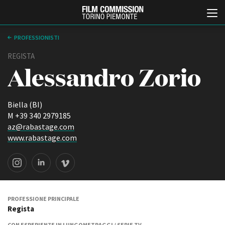
PROFESSIONISTI
REGISTA
Alessandro Zorio
Biella (BI)
M +39 340 2979185
az@rabastage.com
Italiano
English
www.rabastage.com
ABOUT
EVENTI, SPECIALI
Chi siamo
Anteprime in Piemonte
Storia della Fondazione
TFI Torino Film Industry -
Production Days
Contatti
PROFESSIONE PRINCIPALE
Avenue Cove - Erasmus +
Regista
La sede
Guarda che storia!
Partner
CON ESPERIENZE IN LUNGOMETRAGGI / SERIE TV