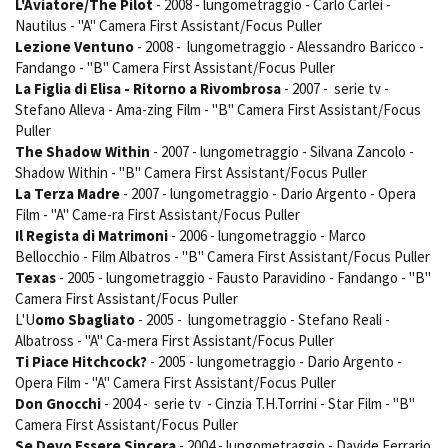
L'Aviatore/The Pilot
- 2008 - lungometraggio - Carlo Carlei -
Nautilus - "A" Camera First Assistant/Focus Puller
Lezione Ventuno
- 2008 - lungometraggio - Alessandro Baricco -
Fandango - "B" Camera First Assistant/Focus Puller
La Figlia di Elisa - Ritorno a Rivombrosa
- 2007 - serie tv -
Stefano Alleva - Ama-zing Film - "B" Camera First Assistant/Focus
Puller
The Shadow Within
- 2007 - lungometraggio - Silvana Zancolo -
Shadow Within - "B" Camera First Assistant/Focus Puller
La Terza Madre
- 2007 - lungometraggio - Dario Argento - Opera
Film - "A" Came-ra First Assistant/Focus Puller
Il Regista di Matrimoni
- 2006 - lungometraggio - Marco
Bellocchio - Film Albatros - "B" Camera First Assistant/Focus Puller
Texas
- 2005 - lungometraggio - Fausto Paravidino - Fandango - "B"
Camera First Assistant/Focus Puller
L'U
omo Sbagliato
- 2005 - lungometraggio - Stefano Reali -
Albatross - "A" Ca-mera First Assistant/Focus Puller
Ti Piace Hitchcock?
- 2005 - lungometraggio - Dario Argento -
Opera Film - "A" Camera First Assistant/Focus Puller
Don Gnocchi
- 2004 - serie tv - Cinzia T.H.Torrini - Star Film - "B"
Camera First Assistant/Focus Puller
Se Devo Essere Sincera
- 2004 - lungometraggio - Davide Ferrario