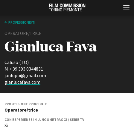
PROFESSIONISTI
OPERATORE/TRICE
Gianluca Fava
Caluso (TO)
M + 39 393 0344831
janlupo@gmail.com
Italiano
English
gianlucafava.com
ABOUT
EVENTI, SPECIALI
Chi siamo
Anteprime in Piemonte
PROFESSIONE PRINCIPALE
Operatore/trice
Storia della Fondazione
TFI Torino Film Industry -
Production Days
Contatti
CON ESPERIENZE IN LUNGOMETRAGGI / SERIE TV
Avenue Cove - Erasmus +
La sede
Sì
Guarda che storia!
Partner