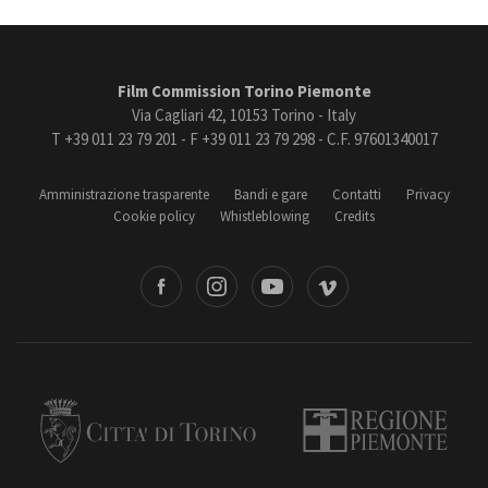
Film Commission Torino Piemonte
Via Cagliari 42, 10153 Torino - Italy
T +39 011 23 79 201 - F +39 011 23 79 298 - C.F. 97601340017
Amministrazione trasparente
Bandi e gare
Contatti
Privacy
Cookie policy
Whistleblowing
Credits
book
Instagram
Youtube
Vimeo
Torino
Regione Piemonte