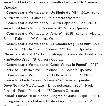
serie tv - Alberto Sironi/Luca Zingaretti - Palomar - "A" Camera
Operator
Il Commissario Montalbano "Un Diario del '43"
- 2019 - serie
Amministrazione trasparente
tv - Alberto Sironi - Palomar - "A" Camera Operator
Bandi e gare
Il Commissario Montalbano "L'Altro Capo del Filo"
- 2019 -
Contatti
serie tv - Alberto Sironi - Palomar - "A" Camera Operator
Privacy
Il Commissario Montalbano "Amore"
- 2018 - serie tv - Alberto
Cookie policy
Sironi - Palomar - "A" Camera Operator
Il Commissario Montalbano "La Giostra Degli Scambi"
- 2018
Whistleblowing
- serie tv - Alberto Sironi - Palomar - "A" Camera Operator
Credits
Chi m'ha visto
- 2017 - lungometraggio - Alessandro Pondi - Ibla
Film/Rodeo Drive - "B" Camera Operator
Il Commissario Montalbano "Come Voleva la Prassi"
- 2017
- serie tv - Alberto Sironi - Palomar - "A" Camera Operator
Il Commissario Montalbano "Un Covo di Vipere"
- 2017
- serie tv Alberto Sironi - Palomar - "A" Camera Operator
Dove Non Ho Mai Abitato
- lungometraggio - 2017 - Paolo
Franchi - Pepito Produzioni - "B" Camera Operator
Purchè Finisca Bene "Piccoli Segreti e Grandi Bugie"
- 2016
- lungometraggio - Fabrizio Costa - Pepito Produzioni - "B"