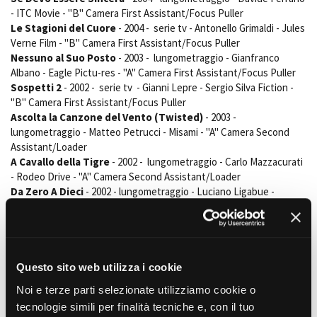
- ITC Movie - "B" Camera First Assistant/Focus Puller
Le Stagioni del Cuore
- 2004 - serie tv - Antonello Grimaldi - Jules
Verne Film - "B" Camera First Assistant/Focus Puller
Nessuno al Suo Posto
- 2003 - lungometraggio - Gianfranco
Albano - Eagle Pictu-res - "A" Camera First Assistant/Focus Puller
Sospetti 2
- 2002 - serie tv - Gianni Lepre - Sergio Silva Fiction -
"B" Camera First Assistant/Focus Puller
Ascolta la Canzone del Vento (Twisted)
- 2003 -
lungometraggio - Matteo Petrucci - Misami - "A" Camera Second
Assistant/Loader
A Cavallo della Tigre
- 2002 - lungometraggio - Carlo Mazzacurati
- Rodeo Drive - "A" Camera Second Assistant/Loader
Da Zero A Dieci
- 2002 - lungometraggio - Luciano Ligabue -
Fandango - "A" Ca-mera Second Assistant/Loader
Ilanabuk
- 2002 - lungometraggio - Enrico Carlesi - Esagono - "A"
Camera Second Assistant/Loader
W La Scimmia
- 2002 - lungometraggio - Marco Colli - Alia Film/Afa
Film - "A" Ca-mera Second Assistant/Loader
Questo sito web utilizza i cookie
Cuore
- 2001 - serie tv - Maurizio Zaccaro - Videotrade Audiovisivi -
Noi e terze parti selezionate utilizziamo cookie o
"A" Camera Second Assistant/Loader
tecnologie simili per finalità tecniche e, con il tuo
Non Ho Sonno
- 2001 - lungometraggio - Dario Argento - Opera