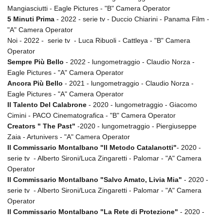
Short Film Fund
Mangiasciutti - Eagle Pictures - "B" Camera Operator
Torino Film Festival
5 Minuti Prima
- 2022 - serie tv - Duccio Chiarini - Panama Film -
David di Donatello
"A" Camera Operator
PRODUCTION GUIDE
Nastri d’Argento
Noi - 2022 - serie tv - Luca Ribuoli - Cattleya - "B" Camera
Società di produzione
Premio Solinas
Operator
Strutture di servizio
Sempre Più Bello
- 2022 - lungometraggio - Claudio Norza -
Professionisti
STRUMENTI
Eagle Pictures - "A" Camera Operator
Attrici-Attori
Location - Accedi al tuo
Ancora Più Bello
- 2021 - lungometraggio - Claudio Norza -
Beginners
profilo
Eagle Pictures - "A" Camera Operator
Location - Nuovo utente
Il Talento Del Calabrone
- 2020 - lungometraggio - Giacomo
LOCATION GUIDE
Newsletter
Cimini - PACO Cinematografica - "B" Camera Operator
Lavora con noi
Creators " The Past"
-2020 - lungometraggio - Piergiuseppe
FILM DATABASE
Stage - Tirocini - Scuola e
Zaia - Artunivers - "A" Camera Operator
Lavoro
Il Commissario Montalbano "Il Metodo Catalanotti"
- 2020 -
Elenco Operatori Economici
serie tv - Alberto Sironi/Luca Zingaretti - Palomar - "A" Camera
BOOK DATABASE
per affidamento lavori in
Operator
economia
Il Commissario Montalbano "Salvo Amato, Livia Mia"
- 2020 -
NEWS
serie tv - Alberto Sironi/Luca Zingaretti - Palomar - "A" Camera
Operator
CASTING
Il Commissario Montalbano "La Rete di Protezione"
- 2020 -