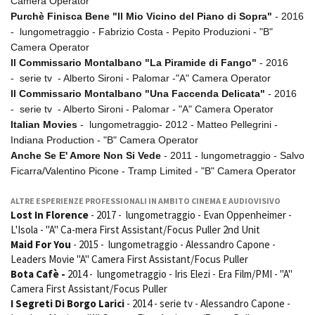
Camera Operator
Purchè Finisca Bene "Il Mio Vicino del Piano di Sopra"
- 2016
- lungometraggio - Fabrizio Costa - Pepito Produzioni - "B"
Camera Operator
Il Commissario Montalbano "La Piramide di Fango"
- 2016
- serie tv - Alberto Sironi - Palomar -"A" Camera Operator
Il Commissario Montalbano "Una Faccenda Delicata"
- 2016
- serie tv - Alberto Sironi - Palomar - "A" Camera Operator
Italian Movies
- lungometraggio- 2012 - Matteo Pellegrini -
Indiana Production - "B" Camera Operator
Anche Se E' Amore Non Si Vede
- 2011 - lungometraggio - Salvo
Ficarra/Valentino Picone - Tramp Limited - "B" Camera Operator
ALTRE ESPERIENZE PROFESSIONALI IN AMBITO CINEMA E AUDIOVISIVO
Lost In Florence
- 2017 - lungometraggio - Evan Oppenheimer -
L'Isola - "A" Ca-mera First Assistant/Focus Puller 2nd Unit
Maid For You
- 2015 - lungometraggio - Alessandro Capone -
Leaders Movie "A" Camera First Assistant/Focus Puller
Bota Cafè -
2014 - lungometraggio - Iris Elezi - Era Film/PMI - "A"
Camera First Assistant/Focus Puller
I Segreti Di Borgo Larici
- 2014 - serie tv - Alessandro Capone -