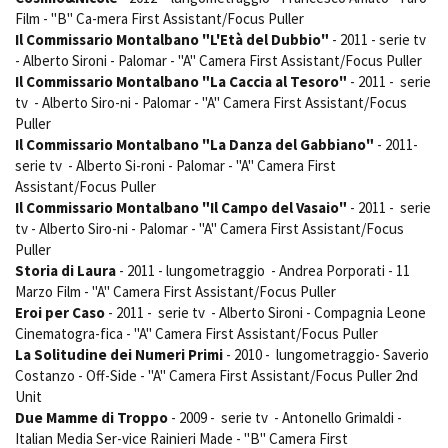
Film - "B" Ca-mera First Assistant/Focus Puller
Il Commissario Montalbano "L'Età del Dubbio"
- 2011 - serie tv
- Alberto Sironi - Palomar - "A" Camera First Assistant/Focus Puller
Il Commissario Montalbano "La Caccia al Tesoro"
- 2011 - serie
tv - Alberto Siro-ni - Palomar - "A" Camera First Assistant/Focus
Puller
Il Commissario Montalbano "La Danza del Gabbiano"
- 2011-
serie tv - Alberto Si-roni - Palomar - "A" Camera First
Assistant/Focus Puller
Il Commissario Montalbano "Il Campo del Vasaio"
- 2011 - serie
tv - Alberto Siro-ni - Palomar - "A" Camera First Assistant/Focus
Puller
Storia di Laura
- 2011 - lungometraggio - Andrea Porporati - 11
Marzo Film - "A" Camera First Assistant/Focus Puller
Eroi per Caso
- 2011 - serie tv - Alberto Sironi - Compagnia Leone
Cinematogra-fica - "A" Camera First Assistant/Focus Puller
La Solitudine dei Numeri Primi
- 2010 - lungometraggio- Saverio
Costanzo - Off-Side - "A" Camera First Assistant/Focus Puller 2nd
Unit
Due Mamme di Troppo
- 2009 - serie tv - Antonello Grimaldi -
Italian Media Ser-vice Rainieri Made - "B" Camera First