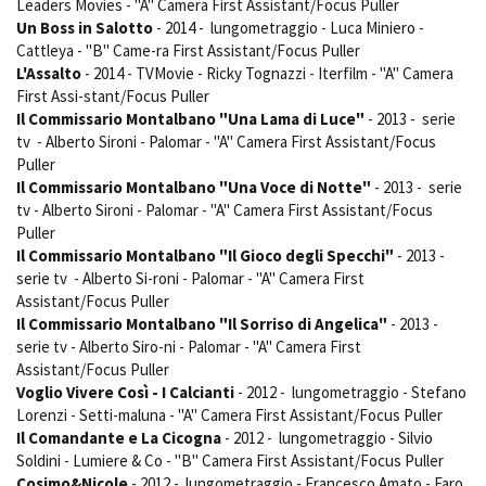
Leaders Movies - "A" Camera First Assistant/Focus Puller
Un Boss in Salotto
- 2014 - lungometraggio - Luca Miniero -
Cattleya - "B" Came-ra First Assistant/Focus Puller
L'Assalto
- 2014 - TVMovie - Ricky Tognazzi - Iterfilm - "A" Camera
First Assi-stant/Focus Puller
Il Commissario Montalbano "Una Lama di Luce"
- 2013 - serie
tv - Alberto Sironi - Palomar - "A" Camera First Assistant/Focus
Puller
Il Commissario Montalbano "Una Voce di Notte"
- 2013 - serie
tv - Alberto Sironi - Palomar - "A" Camera First Assistant/Focus
Puller
Il Commissario Montalbano "Il Gioco degli Specchi"
- 2013 -
serie tv - Alberto Si-roni - Palomar - "A" Camera First
Assistant/Focus Puller
Il Commissario Montalbano "Il Sorriso di Angelica"
- 2013 -
serie tv - Alberto Siro-ni - Palomar - "A" Camera First
Assistant/Focus Puller
Voglio Vivere Così - I Calcianti
- 2012 - lungometraggio - Stefano
Lorenzi - Setti-maluna - "A" Camera First Assistant/Focus Puller
Il Comandante e La Cicogna
- 2012 - lungometraggio - Silvio
Soldini - Lumiere & Co - "B" Camera First Assistant/Focus Puller
Cosimo&Nicole
- 2012 - lungometraggio - Francesco Amato - Faro