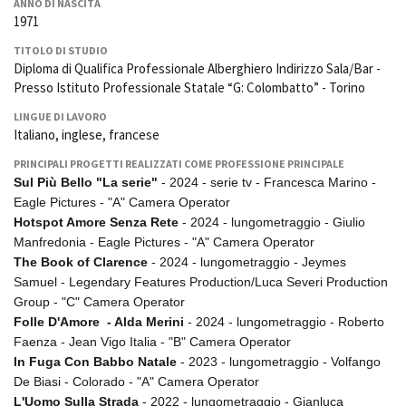
ANNO DI NASCITA
La Grazia - Immagini e
Rete regionale
1971
location della Torino di Paolo
Bilancio sociale
Sorrentino
TITOLO DI STUDIO
Amministrazione
Open Day
Diploma di Qualifica Professionale Alberghiero Indirizzo Sala/Bar -
trasparente
Presso Istituto Professionale Statale “G: Colombatto” - Torino
Ciak in TOur!
Bandi e gare
LINGUE DI LAVORO
Sostenibilità ambientale
FESTIVAL, MARKETS,
Italiano, inglese, francese
AWARDS
SERVIZI
PRINCIPALI PROGETTI REALIZZATI COME PROFESSIONE PRINCIPALE
International Film Festival
Sul Più Bello "La serie"
- 2024 - serie tv - Francesca Marino -
Servizi generali
Rotterdam
Eagle Pictures - "A" Camera Operator
Location scouting
Berlinale Internationalen
Hotspot Amore Senza Rete
- 2024 - lungometraggio - Giulio
Filmfestspiele Berlin
Spazi nella sede FCTP
Manfredonia - Eagle Pictures - "A" Camera Operator
Festival de Cannes
Sala Casting
The Book of Clarence
- 2024 - lungometraggio - Jeymes
Biografilm Festival - Bio to B
Sala Paolo Tenna
Samuel - Legendary Features Production/Luca Severi Production
Industry Days
Group - "C" Camera Operator
Locarno Film Festival
FILM FUNDS
Folle D'Amore - Alda Merini
- 2024 - lungometraggio - Roberto
Mostra Internazionale d’Arte
Piemonte Film Tv Fund
Faenza - Jean Vigo Italia - "B" Camera Operator
Cinematografica Venezia
Piemonte Film Tv
In Fuga Con Babbo Natale
- 2023 - lungometraggio - Volfango
Toronto International Film
Development Fund
Festival
De Biasi - Colorado - "A" Camera Operator
Piemonte Doc Film Fund
L'Uomo Sulla Strada
- 2022 - lungometraggio - Gianluca
Festa del Cinema di Roma