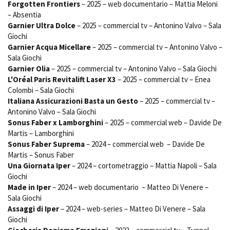
Forgotten Frontiers
– 2025 – web documentario – Mattia Meloni
Short Film Fund
Torino Film Festival
– Absentia
David di Donatello
Garnier Ultra Dolce
– 2025 – commercial tv – Antonino Valvo – Sala
PRODUCTION GUIDE
Nastri d’Argento
Giochi
Società di produzione
Garnier Acqua Micellare
– 2025 – commercial tv – Antonino Valvo –
Premio Solinas
Strutture di servizio
Sala Giochi
Garnier Olia
– 2025 – commercial tv – Antonino Valvo – Sala Giochi
Professionisti
STRUMENTI
L'Oréal Paris Revitalift Laser X3
– 2025 – commercial tv – Enea
Attrici-Attori
Location - Accedi al tuo
Colombi – Sala Giochi
Beginners
profilo
Italiana Assicurazioni Basta un Gesto
– 2025 – commercial tv –
Location - Nuovo utente
Antonino Valvo – Sala Giochi
LOCATION GUIDE
Newsletter
Sonus Faber x Lamborghini
– 2025 – commercial web – Davide De
Lavora con noi
Martis – Lamborghini
FILM DATABASE
Stage - Tirocini - Scuola e
Sonus Faber Suprema
– 2024 – commercial web – Davide De
Lavoro
Martis – Sonus Faber
Elenco Operatori Economici
Una Giornata Iper
– 2024 – cortometraggio – Mattia Napoli – Sala
BOOK DATABASE
per affidamento lavori in
Giochi
economia
Made in Iper
– 2024 – web documentario – Matteo Di Venere –
NEWS
Sala Giochi
Assaggi di Iper
– 2024 – web-series – Matteo Di Venere – Sala
CASTING
Giochi