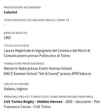
La Grazia - Immagini e
Rete regionale
location della Torino di Paolo
PROFESSIONE SECONDARIA
Bilancio sociale
Sorrentino
Colorist
Amministrazione
Open Day
CON ESPERIENZE IN LUNGOMETRAGGI / SERIE TV
trasparente
Ciak in TOur!
-
Bandi e gare
Sostenibilità ambientale
ANNO DI NASCITA
FESTIVAL, MARKETS,
1992
AWARDS
SERVIZI
International Film Festival
TITOLO DI STUDIO
Servizi generali
Rotterdam
Laurea Magistrale in Ingegneria del Cinema e dei Mezzi di
Comunicazione presso Politecnico di Torino
Location scouting
Berlinale Internationalen
Filmfestspiele Berlin
Spazi nella sede FCTP
FORMAZIONE PROFESSIONALE
Festival de Cannes
Sala Casting
Master in Nuke presso Event Horizon School
Biografilm Festival - Bio to B
AIACE Summer School "Set & Sound" presso APM Saluzzo
Sala Paolo Tenna
Industry Days
Locarno Film Festival
LINGUE DI LAVORO
FILM FUNDS
Mostra Internazionale d’Arte
Italiano, inglese
Piemonte Film Tv Fund
Cinematografica Venezia
PRINCIPALI PROGETTI REALIZZATI COME PROFESSIONE PRINCIPALE
Piemonte Film Tv
Toronto International Film
CUS Torino Rugby -
Hidden Heroes
– 2025 – docuserie – Pier
Development Fund
Festival
Francesco Coscia – CUS Torino
Piemonte Doc Film Fund
Festa del Cinema di Roma