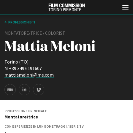
PROFESSIONISTI
MONTATORE/TRICE / COLORIST
Mattia Meloni
Torino (TO)
M +39 349 6191607
mattiameloni@me.com
Italiano
English
ABOUT
EVENTI, SPECIALI
Chi siamo
Anteprime in Piemonte
Storia della Fondazione
TFI Torino Film Industry -
PROFESSIONE PRINCIPALE
Production Days
Montatore/trice
Contatti
Avenue Cove - Erasmus +
La sede
CON ESPERIENZE IN LUNGOMETRAGGI / SERIE TV
Guarda che storia!
Partner
-