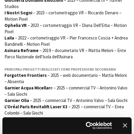
Giocheria Doniamo Emozioni
– 2023 – commercial tv – Tunnel
Studios
I Nostri Sogni
– 2023 – cortometraggio VR – Riccardo Denaro –
Motion Pixel
Amministrazione trasparente
Ophelia VR
– 2023 – cortometraggio VR – Diana Dell'Erba – Motion
Bandi e gare
Pixel
Contatti
Laila
– 2022 – cortometraggio VR – Pier Francesco Coscia + Andrea
Privacy
Bandinelli – Motion Pixel
Cookie policy
Asinara Reframe
– 2019 – documetario VR – Mattia Meloni – Ente
Whistleblowing
Parco Nazionale dell'Isola dell'Asinara
Credits
PRINCIPALI PROGETTI REALIZZATI COME PROFESSIONE SECONDARIA
Forgotten Frontiers
– 2025 – web documentario – Mattia Meloni
– Absentia
Garnier Acqua Micellar
e – 2025 – commercial TV – Antonino Valvo
– Sala Giochi
Garnier Olia
– 2025 – commercial TV – Antonino Valvo – Sala Giochi
L'Oréal Paris Revitalift Laser X3
– 2025 – commercial TV – Enea
Colombi – Sala Giochi
A Loving Act
– 2024 – lungometraggio – Riccardo Bianco – Malfè +
EiE + Ground Vista Pictures
Saudade
– 2024 – cortometraggio – Pier Francesco Coscia –