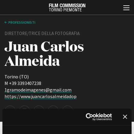
PROFESSIONISTI
DIRETTORE/TRICE DELLA FOTOGRAFIA
Juan Carlos
Almeida
Torino (TO)
Italiano
English
M +39 3393407238
1gramodeimagenes@gmail.com
https://www.juancarlosalmeidadop
ABOUT
EVENTI, SPECIALI
Chi siamo
Anteprime in Piemonte
Storia della Fondazione
TFI Torino Film Industry -
Production Days
Contatti
Avenue Cove - Erasmus +
La sede
Guarda che storia!
Partner
PROFESSIONE PRINCIPALE