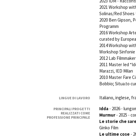
2023 IDM - Racconti
2021 Workshop with
Solinas/Red Shoes
2020 Ben Gipson, P
Programm
​2016 ​Workshop Art
curated by Europea
Amministrazione trasparente
B
2014 ​Workshop with
Workshop Sinfonie 
2012 ​Lab Filmmaker 
2011 ​Master Ied “Id
Marazzi, IED Milan
2010 ​Master Fare C
Bobbio; Situa.to cur
Italiano, inglese, f
LINGUE DI LAVORO
Idda
- 2026 - lungo
PRINCIPALI PROGETTI
REALIZZATI COME
Murmur
- 2025 - co
PROFESSIONE PRINCIPALE
Le storie che sa
Ginko Film
Le ultime cose
- 2