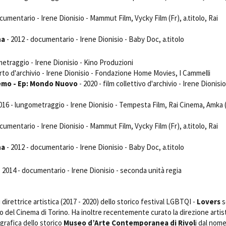
cumentario - Irene Dionisio - Mammut Film, Vycky Film (Fr), a.titolo, Rai
na
- 2012 - documentario - Irene Dionisio - Baby Doc, a.titolo
metraggio - Irene Dionisio - Kino Produzioni
rto d'archivio - Irene Dionisio - Fondazione Home Movies, I Cammelli
remo - Ep: Mondo Nuovo
- 2020 - film collettivo d'archivio - Irene Dionisio
016 - lungometraggio - Irene Dionisio - Tempesta Film, Rai Cinema, Amka 
cumentario - Irene Dionisio - Mammut Film, Vycky Film (Fr), a.titolo, Rai
na
- 2012 - documentario - Irene Dionisio - Baby Doc, a.titolo
 2014 - documentario - Irene Dionisio - seconda unità regia
i direttrice artistica (2017 - 2020) dello storico festival LGBTQI -
Lovers
s
eo del Cinema di Torino. Ha inoltre recentemente curato la direzione artis
grafica dello storico
Museo d’Arte Contemporanea di Rivol
i dal nom