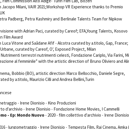
, Film Commission Alto Adige- Turin Film Lab, Bozen
Open Day
 Jacopo Milani, VAIR 2021;Workshop VR Experience thanks to Premio
Ciak in TOur!
 UK
etra Padberg, Petra Kashmiry and Berlinale Talents Team for Nipkow
evisione with Adrian Paci, curated by Careof; EFA,Young Talents, Kosovo
n Film Award
andi e gare
Contatti
Privacy
Cookie policy
Whistleblowing
Credi
 Luca Vitone and Saâdane Afif - Alcotra curated by a.titolo, Gap, France;
Urbane, curated by Careof, O’, Exposed Project, Milan
Nutrimenti terrestri nutrimenti celesti, Fondazione Cariplo, Via Farini, Mi
eazione al femminile” with the artistic direction of Bruno Oliviero and Ali
inema, Bobbio (BO), artistic direction Marco Bellocchio, Daniele Segre,
ated by a.titolo, Maurizio Cilli and Andrea Bellini,Turin
rancese
metraggio - Irene Dionisio - Kino Produzioni
rto d'archivio - Irene Dionisio - Fondazione Home Movies, I Cammelli
remo - Ep: Mondo Nuovo
- 2020 - film collettivo d'archivio - Irene Dionisio
016 - lungometraggio - Irene Dionisio - Tempesta Film, Rai Cinema, Amka 