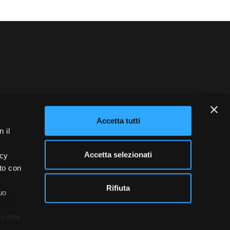
blowing
Credits
Accetta tutti
 il
Accetta selezionati
acy
ito con
Rifiuta
uo
ccetta