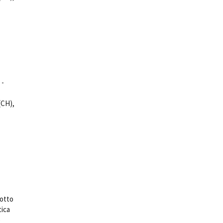
 -
(CH),
otto
tica
e