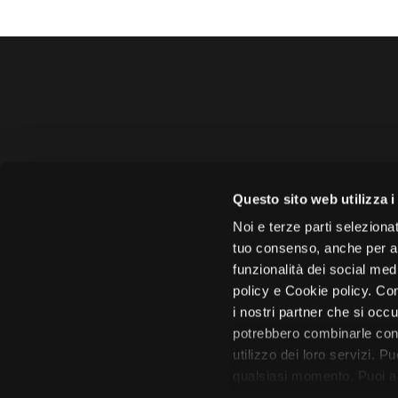
Amministrazione 
Questo sito web utilizza i
Face
Noi e terze parti selezionat
tuo consenso, anche per alt
funzionalità dei social med
policy e Cookie policy. Con
i nostri partner che si occu
Città di 
potrebbero combinarle con 
utilizzo dei loro servizi. P
qualsiasi momento. Puoi acc
tutto”. Chiudendo questa i