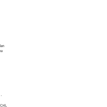
ts
lan
na
 -
(CH),