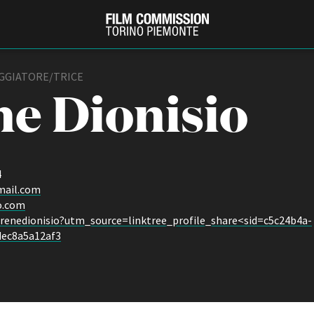
EGGIATORE/TRICE
ne Dionisio
4
mail.com
o.com
e/irenedionisio?utm_source=linktree_profile_share<sid=c5c24b4a-
PRODUCTION GUIDE
FESTIV
dec8a5a12af3
Società di produzione
Internat
Strutture di servizio
Berlinale
Filmfests
Professionisti
Festival
Attrici-Attori
Biografil
Beginners