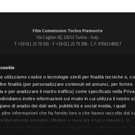
Film Commission Torino Piemonte
Via Cagliari 42, 10153 Torino - Italy
T +39 011 23 79 201 - F +39 011 23 79 298 - C.F. 97601340017
trasparente
Bandi e gare
Contatti
Privacy
Cookie policy
Whistle
 cookie
book
Instagram
Youtube
Vimeo
e utilizziamo cookie o tecnologie simili per finalità tecniche e, con
re finalità (per personalizzare contenuti ed annunci, per fornire
ia e per analizzare il nostro traffico) come specificato nella Priv
dividiamo inoltre informazioni sul modo in cui utilizza il nostro s
pano di analisi dei dati web, pubblicità e social media, i quali
Torino
altre informazioni che ha fornito loro o che hanno raccolto dal s
Regione Piemonte
uoi liberamente prestare, rifiutare o revocare il tuo consenso, in
onsentire all’utilizzo di tali tecnologie utilizzando il pulsante “A
nformativa, continui senza accettare.