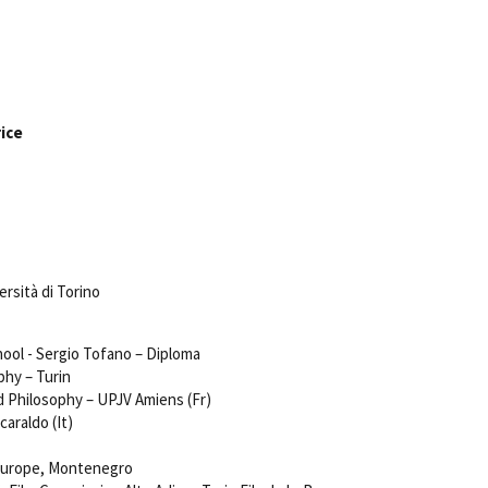
Days
Locarno F
LOCATION GUIDE
Mostra I
e
Cinemato
FILM DATABASE
Toronto I
ice
Festa de
BOOK DATABASE
Torino Fi
David di
NEWS
Nastri d
Premio S
CASTING
STRUME
rsità di Torino
EVENTI, SPECIALI
Location 
Anteprime in Piemonte
Location
hool - Sergio Tofano – Diploma
TFI Torino Film Industry - Production
Newslet
phy – Turin
Days
Lavora c
d Philosophy – UPJV Amiens (Fr)
Avenue Cove - Erasmus +
ent Fund
Stage - T
caraldo (It)
Guarda che storia!
Elenco O
La Grazia - Immagini e location della
affidame
 Europe, Montenegro
Torino di Paolo Sorrentino