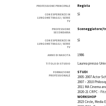
Rete regionale
Regista
PROFESSIONE PRINCIPALE
Bilancio sociale
Sì
CON ESPERIENZE IN
Amministrazione trasparent
LUNGOMETRAGGI / SERIE
TV
Bandi e gare
Sostenibilità ambientale
Sceneggiatore/tr
PROFESSIONE
SECONDARIA
SERVIZI
Sì
CON ESPERIENZE IN
LUNGOMETRAGGI / SERIE
Servizi generali
TV
Location scouting
1986
ANNO DI NASCITA
Spazi nella sede FCTP
Sala Casting
Laurea presso Unive
TITOLO DI STUDIO
Sala Paolo Tenna
STUDI
FORMAZIONE
PROFESSIONALE
2005-2007 ​Actor Sc
FILM FUNDS
2007 – 2010 ​Philoso
Piemonte Film Tv Fund
2011 ​MA Cinema an
Piemonte Film Tv Developm
2020-21 CRPC - Fitz
Piemonte Doc Film Fund
WORKSHOP
Short Film Fund
2023 Circle, Media