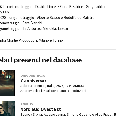
Open Day
021 - cortometraggio - Davide Lince e Elena Beatrice - Grey Ladder
Ciak in TOur!
ty Lab
2020 - lungometraggio - Alberto Scisco e Rodolfo de Maistre
rtometraggio - Sara Bianchi
ngometraggio - T3 Antonaci,Mandala, Lascar
andi e gare
Contatti
Privacy
Cookie policy
Whistleblowing
Credi
lpha Charlie Production, Milano e Torino ;
elati presenti nel database
LUNGOMETRAGGI
7 anniversari
Sabrina Iannucci, Italia, 2026,
IN PROGRESS
Andromeda Film srl con Piano B Produzioni
SERIE TV
Nord Sud Ovest Est
Sydney Sibilia, Alessio Lauria, Simone Godano e
Alice Filippi
, I