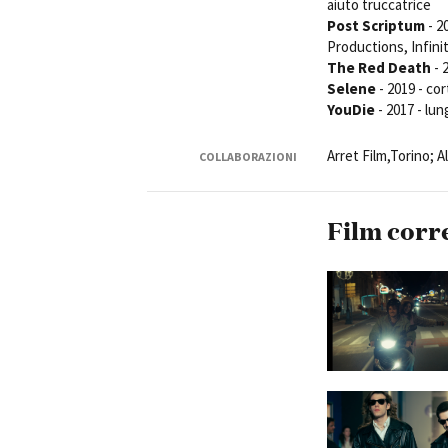
aiuto truccatrice
Post Scriptum
- 2
Productions, Infini
The Red Death
- 
Selene
- 2019 - co
YouDie
- 2017 - lu
Amministrazione trasparente
B
Arret Film,Torino; A
COLLABORAZIONI
Film corr