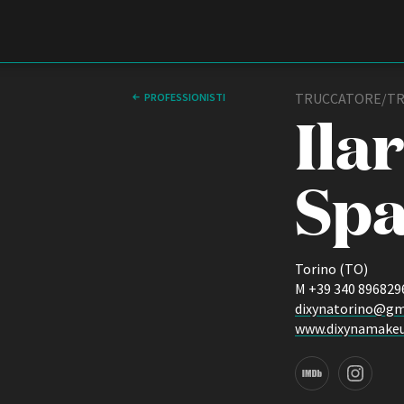
Film Commission
Torino Piemonte
TRUCCATORE/TR
PROFESSIONISTI
Ila
Sp
Torino (TO)
M +39 340 896829
ABOUT
dixynatorino@gm
Chi siamo
www.dixynamake
Storia della Fondazione
Contatti
IMDB page
Instagram page
La sede
Partner