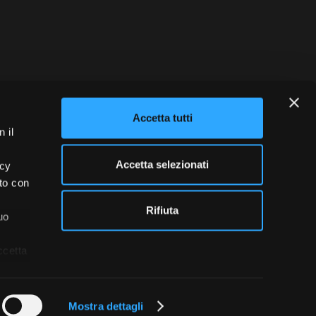
blowing
Credits
Accetta tutti
 il
Accetta selezionati
acy
ito con
Rifiuta
uo
ccetta
Mostra dettagli