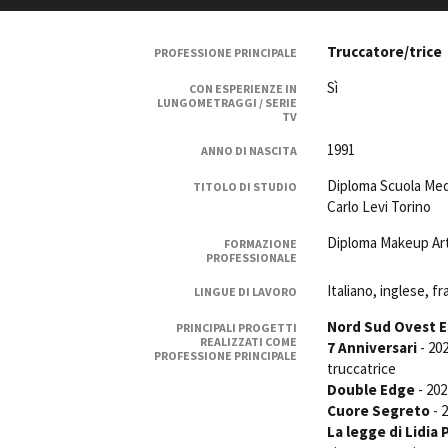
Rete regionale
Bilancio sociale
Truccatore/trice
PROFESSIONE PRINCIPALE
Amministrazione trasparent
Sì
CON ESPERIENZE IN
Bandi e gare
LUNGOMETRAGGI / SERIE
Sostenibilità ambientale
TV
1991
ANNO DI NASCITA
SERVIZI
Diploma Scuola Medi
Servizi generali
TITOLO DI STUDIO
Carlo Levi Torino
Location scouting
Spazi nella sede FCTP
Diploma Makeup Art
FORMAZIONE
PROFESSIONALE
Sala Casting
Sala Paolo Tenna
Italiano, inglese, f
LINGUE DI LAVORO
Nord Sud Ovest E
PRINCIPALI PROGETTI
FILM FUNDS
REALIZZATI COME
7 Anniversari
- 20
Piemonte Film Tv Fund
PROFESSIONE PRINCIPALE
truccatrice
Piemonte Film Tv Developm
Double Edge
- 202
Piemonte Doc Film Fund
Cuore Segreto
- 
Short Film Fund
La legge di Lidia 