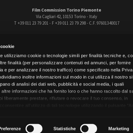
Film Commission Torino Piemonte
Via Cagliari 42, 10153 Torino - Italy
T +39 011 23 79 201 - F +39 011 23 79 298 - C.F. 97601340017
trasparente
Bandi e gare
Contatti
Privacy
Cookie policy
Whistle
 cookie
book
Instagram
Youtube
Vimeo
e utilizziamo cookie o tecnologie simili per finalità tecniche e, con
re finalità (per personalizzare contenuti ed annunci, per fornire
ia e per analizzare il nostro traffico) come specificato nella Priv
dividiamo inoltre informazioni sul modo in cui utilizza il nostro s
pano di analisi dei dati web, pubblicità e social media, i quali
Torino
altre informazioni che ha fornito loro o che hanno raccolto dal s
Regione Piemonte
uoi liberamente prestare, rifiutare o revocare il tuo consenso, in
onsentire all’utilizzo di tali tecnologie utilizzando il pulsante “A
nformativa, continui senza accettare.
© 2026 Fondazione Film Commission Torino Piemonte. Tutti i diritti riservati.
Preferenze
Statistiche
Marketing