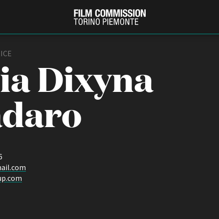
ICE
ria Dixyna
adaro
6
PRODUCTION GUIDE
FESTIV
ail.com
Società di produzione
Internat
up.com
Strutture di servizio
Berlinale
Filmfests
Professionisti
Festival
Attrici-Attori
Biografil
Beginners