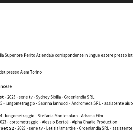
Days
Locarno F
LOCATION GUIDE
Mostra I
e
Cinemato
FILM DATABASE
Toronto I
Festa de
BOOK DATABASE
Torino Fi
David di
a Superiore Perito Aziendale corrispondente in lingue estere presso ist
NEWS
Nastri d
Premio S
CASTING
ist presso Aiem Torino
STRUME
EVENTI, SPECIALI
Location 
rancese
Anteprime in Piemonte
Location
st
- 2025 - serie tv - Sydney Sibilia - Groenlandia SRL
TFI Torino Film Industry - Production
Newslet
25 - lungometraggio - Sabrina Iannucci - Andromeda SRL - assistente aiut
Days
Lavora c
Avenue Cove - Erasmus +
ent Fund
Stage - T
4 - lungometraggio - Stefania Montesolaro - Adrama Film
Guarda che storia!
Elenco O
2023 - cortometraggio - Alessio Bertoli - Alpha Charlie Production
La Grazia - Immagini e location della
affidame
Poet S2
- 2023 - serie tv - Letizia lamartire - Groenlandia SRL - assistente
Torino di Paolo Sorrentino