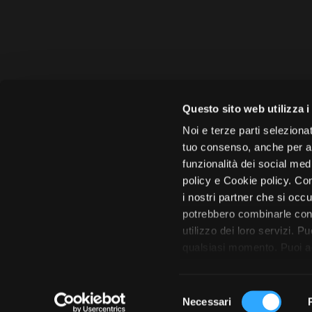
Amministrazione 
Questo sito web utilizza i
Face
Noi e terze parti selezionat
tuo consenso, anche per alt
funzionalità dei social med
policy e Cookie policy. Con
i nostri partner che si occu
Città di 
potrebbero combinarle con 
utilizzo dei loro servizi. P
qualsiasi momento. Puoi acc
tutto”. Chiudendo questa i
S
Necessari
e