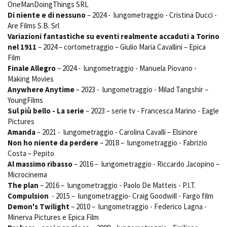
OneManDoingThings SRL
Short Film Fund
Torino Film Festival
Di niente e di nessuno
– 2024 - lungometraggio - Cristina Ducci -
David di Donatello
Are Films S.B. Srl
PRODUCTION GUIDE
Nastri d’Argento
Variazioni fantastiche su eventi realmente accaduti a Torino
Società di produzione
nel 1911
– 2024 – cortometraggio – Giulio Maria Cavallini – Epica
Premio Solinas
Strutture di servizio
Film
Finale Allegro
– 2024 - lungometraggio - Manuela Piovano -
Professionisti
STRUMENTI
Making Movies
Attrici-Attori
Location - Accedi al tuo
Anywhere Anytime
– 2023 - lungometraggio - Milad Tangshir –
Beginners
profilo
YoungFilms
Location - Nuovo utente
Sul più bello - La serie
– 2023 – serie tv - Francesca Marino - Eagle
LOCATION GUIDE
Newsletter
Pictures
Lavora con noi
Amanda
– 2021 - lungometraggio - Carolina Cavalli – Elsinore
FILM DATABASE
Stage - Tirocini - Scuola e
Non ho niente da perdere
– 2018 – lungometraggio - Fabrizio
Lavoro
Costa – Pepito
Elenco Operatori Economici
Al massimo ribasso
– 2016 – lungometraggio - Riccardo Jacopino –
BOOK DATABASE
per affidamento lavori in
Microcinema
economia
The plan
– 2016 – lungometraggio - Paolo De Matteis - P.I.T.
NEWS
Compulsion
- 2015 – lungometraggio- Craig Goodwill - Fargo film
Demon's Twilight
– 2010 – lungometraggio - Federico Lagna -
CASTING
Minerva Pictures e Epica Film