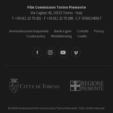
Film Commission Torino Piemonte
Via Cagliari 42, 10153 Torino - Italy
T +39 011 23 79 201 - F +39 011 23 79 298 - C.F. 97601340017
Amministrazione trasparente
Bandi e gare
Contatti
Privacy
Cookie policy
Whistleblowing
Credits
book
Instagram
Youtube
Vimeo
Torino
Regione Piemonte
© 2026 Fondazione Film Commission Torino Piemonte. Tutti i diritti riservati.