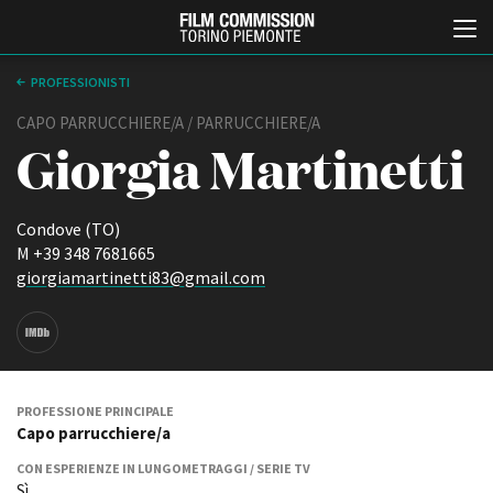
PROFESSIONISTI
CAPO PARRUCCHIERE/A / PARRUCCHIERE/A
Giorgia Martinetti
Condove (TO)
M +39 348 7681665
giorgiamartinetti83@gmail.com
Italiano
English
ABOUT
EVENTI, SPECIALI
Chi siamo
Anteprime in Piemonte
Storia della Fondazione
TFI Torino Film Industry -
PROFESSIONE PRINCIPALE
Production Days
Capo parrucchiere/a
Contatti
Avenue Cove - Erasmus +
La sede
CON ESPERIENZE IN LUNGOMETRAGGI / SERIE TV
Guarda che storia!
Partner
Sì