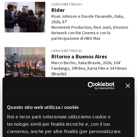
LUNGOMETRAGGI
Rider
Roan Johnson e Davide Pavanello, Italia,
2026, 87'
Movimenti Production, Red Joint, Emotion
Network con Rai Cinema e con la
partecipazione di HBO Max
LUNGOMETRAGGI
Ritorno a Buenos Aires
Marco Bechis, Italia/Brasile, 2026, 104'
Fandango, 39Films, Karta Film e 34 Filmes
(Brasile)
LUNGOMETRAGGI
Finale allegro
Emanuela Piovano, Italia, 2026
Questo sito web utilizza i cookie
Kitchenfilm con
Making Movies & Events
Noi e terze parti selezionate utilizziamo cookie o
tecnologie simili per finalità tecniche e, con il tuo
LUNGOMETRAGGI
Di niente e di nessuno
consenso, anche per altre finalità (per personalizzare
Cristina Ducci, Italia, 2026,
IN PROGRESS