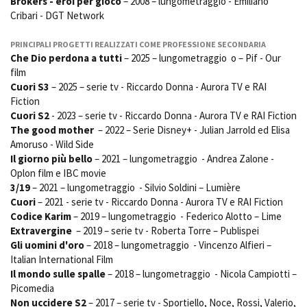
Brokers - eroi per gioco
– 2008 – lungometraggio - Emiliano
Cribari - DGT Network
PRINCIPALI PROGETTI REALIZZATI COME PROFESSIONE SECONDARIA
Amministrazione trasparente
Che Dio perdona a tutti
– 2025 – lungometraggio o – Pif - Our
Bandi e gare
film
Contatti
Cuori S3
– 2025 – serie tv - Riccardo Donna - Aurora TV e RAI
Privacy
Fiction
Cookie policy
Cuori S2
- 2023 – serie tv - Riccardo Donna - Aurora TV e RAI Fiction
Whistleblowing
The good mother
– 2022 – Serie Disney+ - Julian Jarrold ed Elisa
Credits
Amoruso - Wild Side
Il giorno più bello
– 2021 – lungometraggio - Andrea Zalone -
Oplon film e IBC movie
3/19
– 2021 – lungometraggio - Silvio Soldini – Lumière
Cuori
– 2021 - serie tv - Riccardo Donna - Aurora TV e RAI Fiction
Codice Karim
– 2019 – lungometraggio - Federico Alotto – Lime
Extravergine
– 2019 – serie tv - Roberta Torre – Publispei
Gli uomini d'oro
– 2018 – lungometraggio - Vincenzo Alfieri –
Italian International Film
Il mondo sulle spalle
– 2018 – lungometraggio - Nicola Campiotti –
Picomedia
Non uccidere S2
– 2017 – serie tv - Sportiello, Noce, Rossi, Valerio,