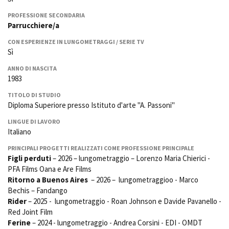
La Grazia - Immagini e
Rete regionale
location della Torino di Paolo
PROFESSIONE SECONDARIA
Bilancio sociale
Sorrentino
Parrucchiere/a
Amministrazione
Open Day
CON ESPERIENZE IN LUNGOMETRAGGI / SERIE TV
trasparente
Ciak in TOur!
Sì
Bandi e gare
Sostenibilità ambientale
ANNO DI NASCITA
FESTIVAL, MARKETS,
1983
AWARDS
SERVIZI
International Film Festival
TITOLO DI STUDIO
Servizi generali
Rotterdam
Diploma Superiore presso Istituto d'arte "A. Passoni"
Location scouting
Berlinale Internationalen
LINGUE DI LAVORO
Filmfestspiele Berlin
Spazi nella sede FCTP
Italiano
Festival de Cannes
Sala Casting
PRINCIPALI PROGETTI REALIZZATI COME PROFESSIONE PRINCIPALE
Biografilm Festival - Bio to B
Sala Paolo Tenna
Figli perduti
– 2026 – lungometraggio – Lorenzo Maria Chierici -
Industry Days
PFA Films Oana e Are Films
Locarno Film Festival
FILM FUNDS
Ritorno a Buenos Aires
– 2026 – lungometraggioo - Marco
Mostra Internazionale d’Arte
Bechis – Fandango
Piemonte Film Tv Fund
Cinematografica Venezia
Rider
– 2025 - lungometraggio - Roan Johnson e Davide Pavanello -
Piemonte Film Tv
Toronto International Film
Red Joint Film
Development Fund
Festival
Ferine
– 2024 - lungometraggio - Andrea Corsini - EDI - OMDT
Piemonte Doc Film Fund
Festa del Cinema di Roma