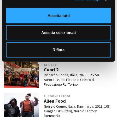
Anywhere Anytime
o
Milad Tangshir
, Italia, 2024, 85'
n
Young Films srl, Vivo film srl
Accetta tutti
s
e
CORTOMETRAGGI
n
Variazioni fantastiche su eventi
Accetta selezionati
s
realmente accaduti a Torino nel
o
1911
Giulio Maria Cavallini
, Italia, 2024, 15'
Rifiuta
Epica Film
SERIE TV
Cuori 2
Riccardo Donna, Italia, 2023, 12 x 50'
Aurora Tv, Rai Fiction e Centro di
Produzione Rai Torino.
LUNGOMETRAGGI
Alien Food
Giorgio Cugno, Italia, Danimarca, 2023, 108'
Ganglio Film (Italy), Nordic Factory
(Denmark)