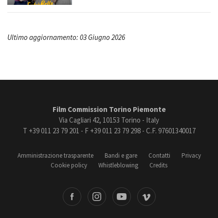
Ultimo aggiornamento: 03 Giugno 2026
Film Commission Torino Piemonte
Via Cagliari 42, 10153 Torino - Italy
T +39 011 23 79 201 - F +39 011 23 79 298 - C.F. 97601340017
Amministrazione trasparente
Bandi e gare
Contatti
Privacy
Cookie policy
Whistleblowing
Credits
book
Instagram
Youtube
Vimeo