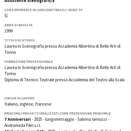
Assistente scenografo/a
La Grazia - Immagini e
Rete regionale
location della Torino di Paolo
CON ESPERIENZE IN LUNGOMETRAGGI / SERIE TV
Bilancio sociale
Sorrentino
Sì
Amministrazione
Open Day
trasparente
ANNO DI NASCITA
Ciak in TOur!
1999
Bandi e gare
Sostenibilità ambientale
TITOLO DI STUDIO
FESTIVAL, MARKETS,
Laurea in Scenografia presso Accademia Albertina di Belle Arti di
AWARDS
Torino
SERVIZI
International Film Festival
Servizi generali
Rotterdam
FORMAZIONE PROFESSIONALE
Location scouting
Berlinale Internationalen
Laurea in Scenografia presso Accademia Albertina di Belle Arti di
Filmfestspiele Berlin
Torino
Spazi nella sede FCTP
Festival de Cannes
Diploma di Tecnico Teatrale presso Accademia del Teatro alla Scala
Sala Casting
Biografilm Festival - Bio to B
Sala Paolo Tenna
Industry Days
Locarno Film Festival
LINGUE DI LAVORO
FILM FUNDS
Italiano, inglese, francese
Mostra Internazionale d’Arte
Piemonte Film Tv Fund
Cinematografica Venezia
PRINCIPALI PROGETTI REALIZZATI COME PROFESSIONE PRINCIPALE
Piemonte Film Tv
Toronto International Film
7 Anniversari
- 2025 - lungometraggio - Sabrina Iannucci -
Development Fund
Festival
Andromeda Film s.r.l.
Piemonte Doc Film Fund
Festa del Cinema di Roma