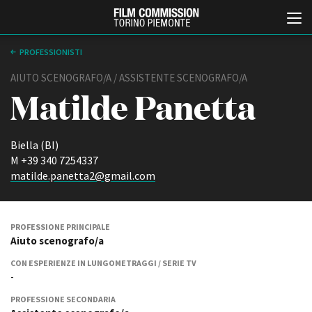
PROFESSIONISTI
AIUTO SCENOGRAFO/A / ASSISTENTE SCENOGRAFO/A
Matilde Panetta
Biella (BI)
M +39 340 7254337
matilde.panetta2@gmail.com
Italiano
English
ABOUT
EVENTI, SPECIALI
PROFESSIONE PRINCIPALE
Aiuto scenografo/a
Chi siamo
Anteprime in Piemonte
Storia della Fondazione
TFI Torino Film Industry -
CON ESPERIENZE IN LUNGOMETRAGGI / SERIE TV
Production Days
Contatti
-
Avenue Cove - Erasmus +
La sede
PROFESSIONE SECONDARIA
Guarda che storia!
Partner