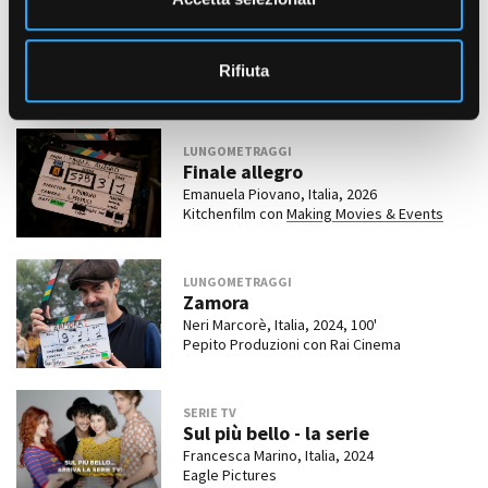
LUNGOMETRAGGI
s
Il grande Giaffa
o
Marco Santi, Italia, 2026, 100'
Rifiuta
10D Film e Andromeda Film in collaborazione
con Rai Cinema
LUNGOMETRAGGI
Finale allegro
Emanuela Piovano, Italia, 2026
Kitchenfilm con
Making Movies & Events
LUNGOMETRAGGI
Zamora
Neri Marcorè, Italia, 2024, 100'
Pepito Produzioni con Rai Cinema
SERIE TV
Sul più bello - la serie
Francesca Marino, Italia, 2024
Eagle Pictures