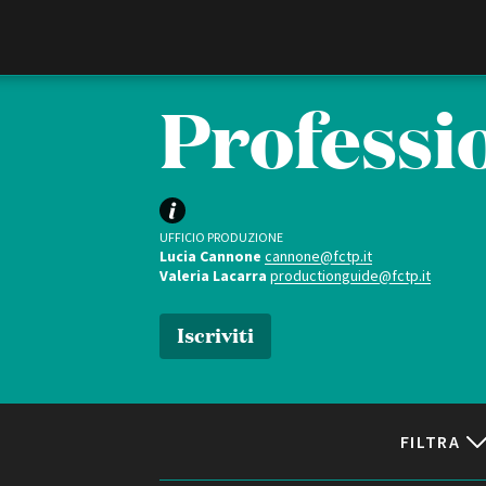
Film Commission
Torino Piemonte
Professio
UFFICIO PRODUZIONE
Lucia Cannone
cannone@fctp.it
Valeria Lacarra
productionguide@fctp.it
Iscriviti
ABOUT
Chi siamo
Storia della Fondazione
Contatti
FILTRA
La sede
Partner