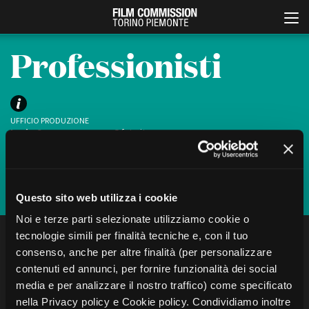
Professionisti
UFFICIO PRODUZIONE
Lucia Cannone
cannone@fctp.it
Valeria Lacarra
productionguide@fctp.it
Iscriviti
Italiano
English
Questo sito web utilizza i cookie
Noi e terze parti selezionate utilizziamo cookie o
ABOUT
EVENTI, SPECIALI
tecnologie simili per finalità tecniche e, con il tuo
FILTRA
CERCA
Chi siamo
Anteprime in Piemonte
consenso, anche per altre finalità (per personalizzare
Storia della Fondazione
TFI Torino Film Industry -
Production Days
contenuti ed annunci, per fornire funzionalità dei social
Contatti
Localizzazione
Avenue Cove - Erasmus +
media e per analizzare il nostro traffico) come specificato
La sede
Ci sono
1
professionisti
“Mario Scarzella”
Guarda che storia!
nella Privacy policy e Cookie policy. Condividiamo inoltre
Partner
Torino e provincia