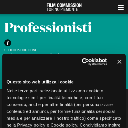
Professionisti
UFFICIO PRODUZIONE
Lucia Cannone
cannone@fctp.it
Valeria Lacarra
productionguide@fctp.it
Iscriviti
Italiano
English
Questo sito web utilizza i cookie
Noi e terze parti selezionate utilizziamo cookie o
ABOUT
EVENTI, SPECIALI
tecnologie simili per finalità tecniche e, con il tuo
FILTRA
CERCA
Chi siamo
Anteprime in Piemonte
consenso, anche per altre finalità (per personalizzare
Storia della Fondazione
TFI Torino Film Industry -
Production Days
contenuti ed annunci, per fornire funzionalità dei social
Contatti
Localizzazione
Avenue Cove - Erasmus +
media e per analizzare il nostro traffico) come specificato
La sede
Ci sono
1
professionisti
“Sara Giovene”
Guarda che storia!
nella Privacy policy e Cookie policy. Condividiamo inoltre
Partner
Torino e provincia