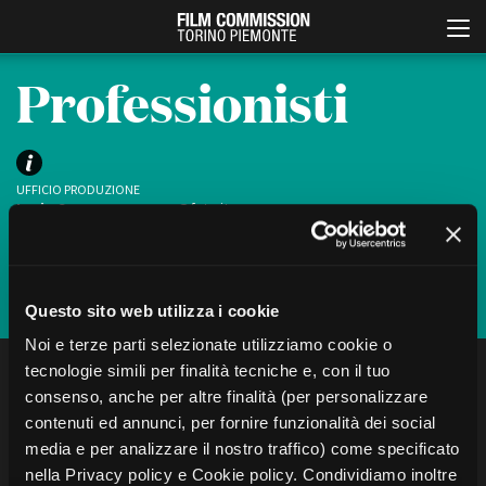
Professionisti
UFFICIO PRODUZIONE
Lucia Cannone
cannone@fctp.it
Valeria Lacarra
productionguide@fctp.it
Iscriviti
Italiano
English
Questo sito web utilizza i cookie
Noi e terze parti selezionate utilizziamo cookie o
ABOUT
EVENTI, SPECIALI
tecnologie simili per finalità tecniche e, con il tuo
FILTRA
CERCA
Chi siamo
Anteprime in Piemonte
consenso, anche per altre finalità (per personalizzare
Storia della Fondazione
TFI Torino Film Industry -
Production Days
contenuti ed annunci, per fornire funzionalità dei social
Contatti
Localizzazione
Avenue Cove - Erasmus +
media e per analizzare il nostro traffico) come specificato
La sede
Ci sono
1
professionisti
“Vanessa Ferrauto”
Guarda che storia!
nella Privacy policy e Cookie policy. Condividiamo inoltre
Partner
Torino e provincia