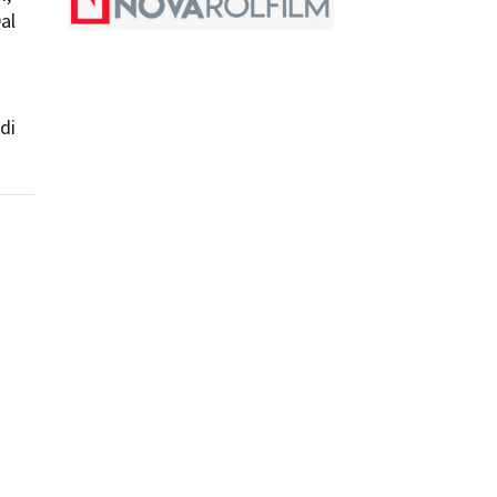
al
ilm Festival
nternazionale d’Arte
grafica Venezia
nternational Film Festival
di
l Cinema di Roma
lm Festival
 Donatello
’Argento
olinas
NTI
- Accedi al tuo profilo
 - Nuovo utente
ter
on noi
irocini - Scuola e Lavoro
peratori Economici per
nto lavori in economia