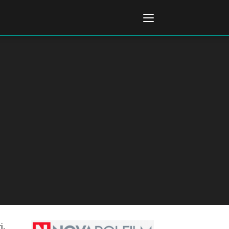
Italiano
English
AL, MARKETS, AWARDS
ional Film Festival Rotterdam
 Internationalen
piele Berlin
 de Cannes
m Festival - Bio to B Industry
i,