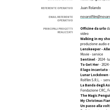
Juan Rolando
REFERENTE OPERATIVO
novarolfilm@novaro
EMAIL REFERENTE
OPERATIVO
Officine da urlo
da
PRINCIPALI PROGETTI
REALIZZATI
video
Amministrazione trasparente
B
Walking in my sh
produzione audio e
Lenskeeper - Alle
Movie - service
Sentinel
- 2024 - 
To Get Her
- 2024 
Il lago incantato
-
Lunar Lockdown
-
Rolfilm S.R.L. - ser
La Banda degli As
Fondazione CRC, Fo
The Magic Pengui
My Christmas Fia
Un passo alla vol