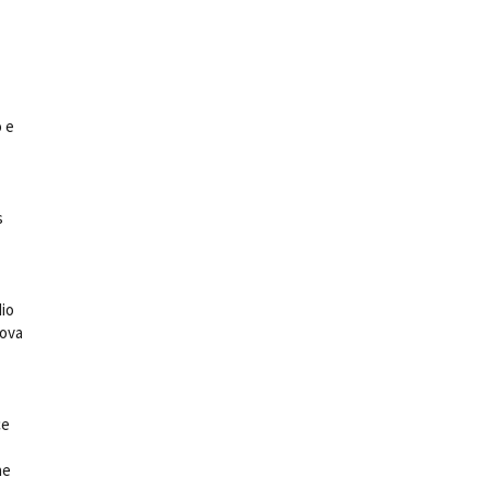
o e
ts
s
dio
Nova
ce
ne