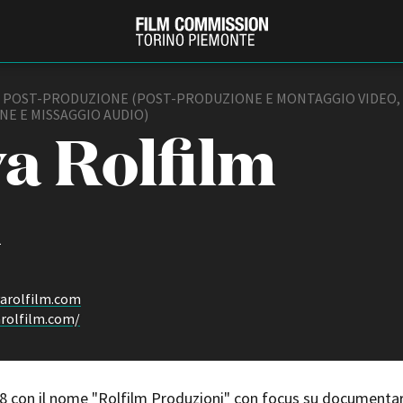
 POST-PRODUZIONE (POST-PRODUZIONE E MONTAGGIO VIDEO,
E E MISSAGGIO AUDIO)
a Rolfilm
1
PRODUCTION GUIDE
FESTIV
arolfilm.com
Società di produzione
Internat
rolfilm.com/
Strutture di servizio
Berlinale
Filmfests
Professionisti
Festival
Attrici-Attori
Biografil
8 con il nome "Rolfilm Produzioni" con focus su documentar
Beginners