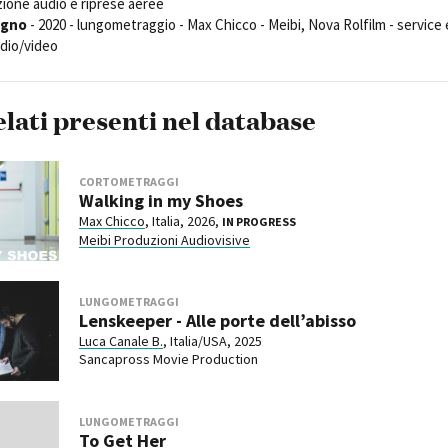
zione audio e riprese aeree
ogno
- 2020 - lungometraggio - Max Chicco - Meibi, Nova Rolfilm - service 
dio/video
elati presenti nel database
CORTOMETRAGGI
Walking in my Shoes
Max Chicco
, Italia, 2026,
IN PROGRESS
Meibi Produzioni Audiovisive
LUNGOMETRAGGI
Lenskeeper - Alle porte dell’abisso
Luca Canale B.
, Italia/USA, 2025
Sancapross Movie Production
LUNGOMETRAGGI
To Get Her