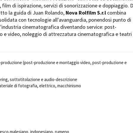
Days
, film di ispirazione, servizi di sonorizzazione e doppiaggio. D
Locarno F
otto la guida di Juan Rolando,
Nova Rolfilm S.r.l
combina
LOCATION GUIDE
Mostra I
solidata con tecnologie all'avanguardia, ponendosi punto di
e
Cinemato
l'industria cinematografica diventando service: post-
FILM DATABASE
Toronto I
 e video, noleggio di attrezzatura cinematografica e teatri 
Festa de
BOOK DATABASE
Torino Fi
David di
NEWS
Nastri d
t-produzione (post-produzione e montaggio video, post-produzione e
Premio S
CASTING
STRUME
ing, sottotitolazione e audio-descrizione
EVENTI, SPECIALI
teriale di fotografia, elettrico, macchinismo
Location 
Anteprime in Piemonte
Location
TFI Torino Film Industry - Production
Newslet
Days
Lavora c
Avenue Cove - Erasmus +
ent Fund
Stage - T
Guarda che storia!
Elenco O
La Grazia - Immagini e location della
affidame
Torino di Paolo Sorrentino
edesco,malesiano, indonesiano, rumeno