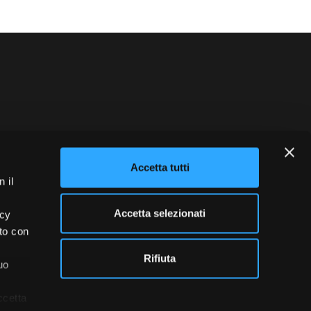
blowing
Credits
Accetta tutti
 il
Accetta selezionati
acy
ito con
Rifiuta
uo
ccetta