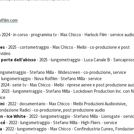
Open Day
Ciak in TOur!
lfilm.com
 2024 - in corso - programma tv - Max Chicco - Harlock Film - service audi
andi e gare
Contatti
Privacy
Cookie policy
Whistleblowing
Credi
oes
- 2025 - cortometraggio - Max Chicco - Meibi - co-produzione e post
 video
 porte dell’abisso
- 2025 - lungometraggio - Luca Canale B - Sancapros
lungometraggio - Stefano Milla - Widescreen - co-produzione, service
- lungometraggio - Nova Rolfilm - Stefano Milla - service
 2024 - serie tv - Max Chicco - Meibi - riprese aeree e post produzione au
 2023 - lungometraggio - Stefano Milla - Lockdown Production Inc. con 
vice
ini
- 2022 - documentario - Max Chicco - Meibi Produzioni Audiovisive,
ndazione Radici - co-produzione, post produzione audio
n - Ice White
- 2022 - lungometraggio - Stefano Milla - Lionsgate - servi
ncé
- 2022 - lungometraggio - Stefano Milla - High Fliers - service
ta
- 2022 - lungometraggio - Max Chicco - Confindustria Cuneo, Fondazio