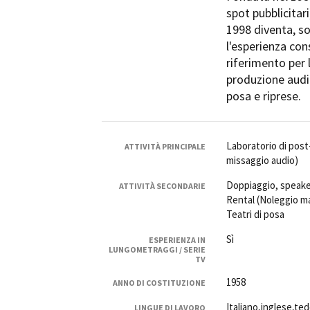
spot pubblicitari
Rete regionale
1998 diventa, s
Bilancio sociale
l'esperienza con
Amministrazione trasparent
riferimento per 
Bandi e gare
produzione audio
Sostenibilità ambientale
posa e riprese.
SERVIZI
Servizi generali
Laboratorio di pos
Location scouting
ATTIVITÀ PRINCIPALE
missaggio audio)
Spazi nella sede FCTP
Sala Casting
Doppiaggio, speaker
ATTIVITÀ SECONDARIE
Sala Paolo Tenna
Rental (Noleggio ma
Teatri di posa
FILM FUNDS
Sì
ESPERIENZA IN
Piemonte Film Tv Fund
LUNGOMETRAGGI / SERIE
TV
Piemonte Film Tv Developm
Piemonte Doc Film Fund
1958
ANNO DI COSTITUZIONE
Short Film Fund
Italiano,inglese,t
LINGUE DI LAVORO