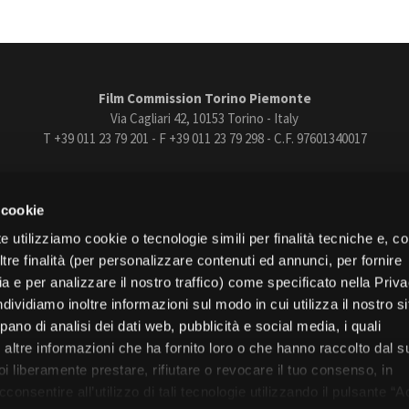
Film Commission Torino Piemonte
Via Cagliari 42, 10153 Torino - Italy
T +39 011 23 79 201 - F +39 011 23 79 298 - C.F. 97601340017
trasparente
Bandi e gare
Contatti
Privacy
Cookie policy
Whistle
 cookie
book
Instagram
Youtube
Vimeo
e utilizziamo cookie o tecnologie simili per finalità tecniche e, con
re finalità (per personalizzare contenuti ed annunci, per fornire
ia e per analizzare il nostro traffico) come specificato nella Priv
dividiamo inoltre informazioni sul modo in cui utilizza il nostro s
pano di analisi dei dati web, pubblicità e social media, i quali
Torino
altre informazioni che ha fornito loro o che hanno raccolto dal s
Regione Piemonte
uoi liberamente prestare, rifiutare o revocare il tuo consenso, in
onsentire all’utilizzo di tali tecnologie utilizzando il pulsante “A