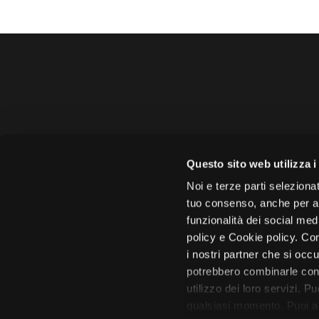
Amministrazione 
Questo sito web utilizza i
Face
Noi e terze parti selezionat
tuo consenso, anche per alt
funzionalità dei social med
policy e Cookie policy. Con
i nostri partner che si occu
Città di 
potrebbero combinarle con 
utilizzo dei loro servizi. P
qualsiasi momento. Puoi acc