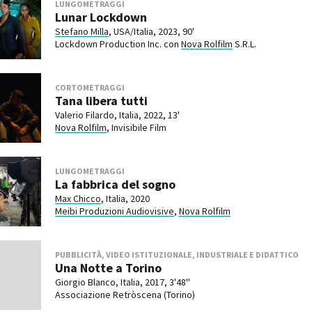
LUNGOMETRAGGI
Lunar Lockdown
Stefano Milla
, USA/Italia, 2023, 90'
Lockdown Production Inc. con
Nova Rolfilm
S.R.L.
CORTOMETRAGGI
Tana libera tutti
Valerio Filardo, Italia, 2022, 13'
Nova Rolfilm
, Invisibile Film
LUNGOMETRAGGI
La fabbrica del sogno
Max Chicco
, Italia, 2020
Meibi Produzioni Audiovisive
,
Nova Rolfilm
PUBBLICITÀ, VIDEO ISTITUZIONALE, INDUSTRIALE E DIDATTICO
Una Notte a Torino
Giorgio Blanco, Italia, 2017, 3'48''
Associazione Retròscena (Torino)