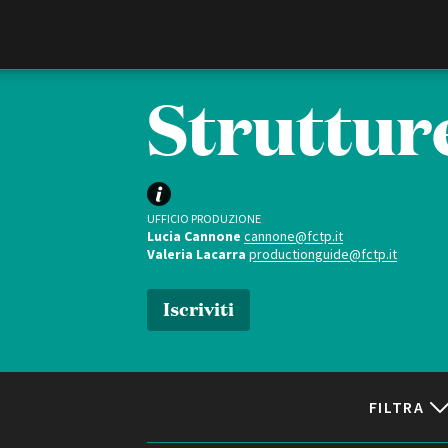
Film Commission
Torino Piemonte
Strutture
UFFICIO PRODUZIONE
Lucia Cannone
cannone@fctp.it
Valeria Lacarra
productionguide@fctp.it
Iscriviti
ABOUT
Chi siamo
Storia della Fondazione
Contatti
FILTRA
La sede
Partner