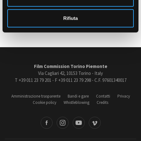
s
o
Rifiuta
Ultimo aggiornamento: 17 Febbraio 2023
Amministrazione trasparente
Bandi e gare
Contatti
Privacy
Cookie policy
Whistleblowing
Credits
Film Commission Torino Piemonte
Via Cagliari 42, 10153 Torino - Italy
T +39 011 23 79 201 - F +39 011 23 79 298 - C.F. 97601340017
Amministrazione trasparente
Bandi e gare
Contatti
Privacy
Cookie policy
Whistleblowing
Credits
book
Instagram
Youtube
Vimeo