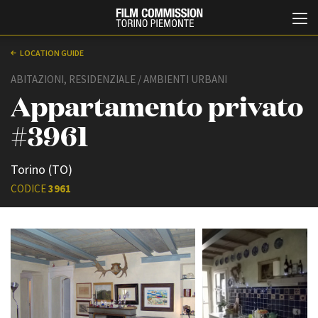
LOCATION GUIDE
ABITAZIONI, RESIDENZIALE / AMBIENTI URBANI
Appartamento privato
#3961
Torino (TO)
Italiano
English
CODICE
3961
ABOUT
EVENTI, SPECIALI
Chi siamo
Anteprime in Piemonte
Storia della Fondazione
TFI Torino Film Industry -
Production Days
Contatti
Avenue Cove - Erasmus +
La sede
Guarda che storia!
Partner