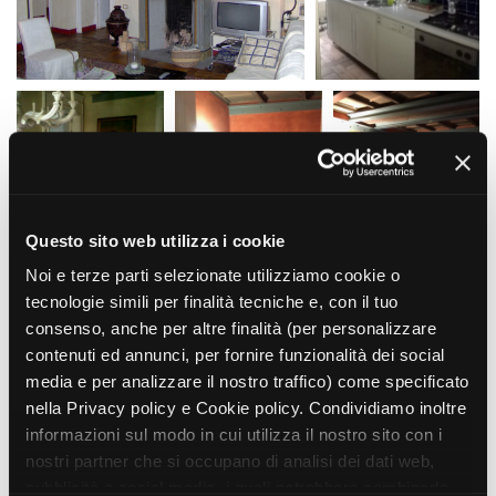
La Grazia - Immagini e
Rete regionale
location della Torino di Paolo
Bilancio sociale
Sorrentino
Amministrazione
Open Day
trasparente
Ciak in TOur!
Bandi e gare
Sostenibilità ambientale
FESTIVAL, MARKETS,
AWARDS
SERVIZI
International Film Festival
Servizi generali
Rotterdam
Questo sito web utilizza i cookie
Location scouting
Berlinale Internationalen
Filmfestspiele Berlin
Noi e terze parti selezionate utilizziamo cookie o
Spazi nella sede FCTP
Festival de Cannes
tecnologie simili per finalità tecniche e, con il tuo
Sala Casting
Biografilm Festival - Bio to B
consenso, anche per altre finalità (per personalizzare
Sala Paolo Tenna
Industry Days
contenuti ed annunci, per fornire funzionalità dei social
Locarno Film Festival
media e per analizzare il nostro traffico) come specificato
FILM FUNDS
Mostra Internazionale d’Arte
nella Privacy policy e Cookie policy. Condividiamo inoltre
Piemonte Film Tv Fund
Cinematografica Venezia
informazioni sul modo in cui utilizza il nostro sito con i
Piemonte Film Tv
Toronto International Film
Development Fund
nostri partner che si occupano di analisi dei dati web,
Festival
Piemonte Doc Film Fund
pubblicità e social media, i quali potrebbero combinarle
Festa del Cinema di Roma