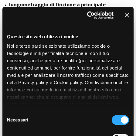
lungometraggio di finzione a principale
sfruttamento cinematografico;
Amministrazione trasparente
film Tv di finzione;
Bandi e gare
serie Tv di finzione;
Contatti
Questo sito web utilizza i cookie
Privacy
serie Tv documentarie.
Noi e terze parti selezionate utilizziamo cookie o
Cookie policy
tecnologie simili per finalità tecniche e, con il tuo
Whistleblowing
consenso, anche per altre finalità (per personalizzare
Credits
Progetti in progress
contenuti ed annunci, per fornire funzionalità dei social
media e per analizzare il nostro traffico) come specificato
nella Privacy policy e Cookie policy. Condividiamo inoltre
Vedi 65 progetti in progress
informazioni sul modo in cui utilizza il nostro sito con i
nostri partner che si occupano di analisi dei dati web,
pubblicità e social media, i quali potrebbero combinarle
Progetti realizzati
con altre informazioni che ha fornito loro o che hanno
S
raccolto dal suo utilizzo dei loro servizi. Puoi liberamente
Necessari
e
prestare, rifiutare o revocare il tuo consenso, in qualsiasi
l
Vedi 10 progetti realizzati
momento. Puoi acconsentire all’utilizzo di tali tecnologie
e