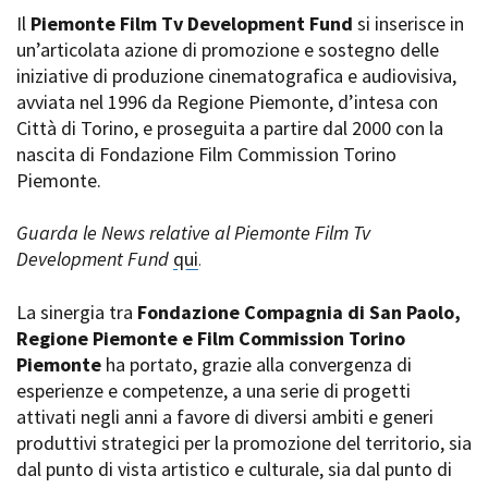
La Grazia - Immagini e
Il
Piemonte Film Tv Development Fund
Rete regionale
si inserisce in
location della Torino di Paolo
un’articolata azione di promozione e sostegno delle
Bilancio sociale
Sorrentino
iniziative di produzione cinematografica e audiovisiva,
Amministrazione
Open Day
trasparente
avviata nel 1996 da Regione Piemonte, d’intesa con
Ciak in TOur!
Bandi e gare
Città di Torino, e proseguita a partire dal 2000 con la
Sostenibilità ambientale
nascita di Fondazione Film Commission Torino
FESTIVAL, MARKETS,
Piemonte.
AWARDS
SERVIZI
International Film Festival
Servizi generali
Rotterdam
Guarda le News relative al Piemonte Film Tv
Location scouting
Berlinale Internationalen
Development Fund
qui
.
Filmfestspiele Berlin
Spazi nella sede FCTP
Festival de Cannes
Sala Casting
La sinergia tra
Fondazione Compagnia di San Paolo,
Biografilm Festival - Bio to B
Sala Paolo Tenna
Regione Piemonte e Film Commission Torino
Industry Days
Piemonte
ha portato, grazie alla convergenza di
Locarno Film Festival
FILM FUNDS
esperienze e competenze, a una serie di progetti
Mostra Internazionale d’Arte
Piemonte Film Tv Fund
Cinematografica Venezia
attivati negli anni a favore di diversi ambiti e generi
Piemonte Film Tv
Toronto International Film
produttivi strategici per la promozione del territorio, sia
Development Fund
Festival
dal punto di vista artistico e culturale, sia dal punto di
Piemonte Doc Film Fund
Festa del Cinema di Roma