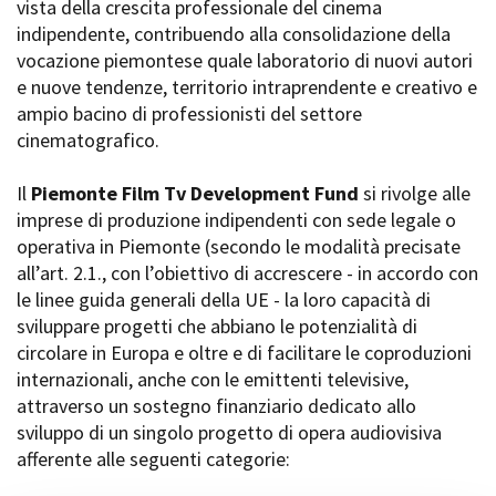
vista della crescita professionale del cinema
Short Film Fund
Torino Film Festival
indipendente, contribuendo alla consolidazione della
David di Donatello
vocazione piemontese quale laboratorio di nuovi autori
PRODUCTION GUIDE
Nastri d’Argento
e nuove tendenze, territorio intraprendente e creativo e
Società di produzione
Premio Solinas
ampio bacino di professionisti del settore
Strutture di servizio
cinematografico.
Professionisti
STRUMENTI
Attrici-Attori
Location - Accedi al tuo
Il
Piemonte Film Tv Development Fund
si rivolge alle
Beginners
profilo
imprese di produzione indipendenti con sede legale o
Location - Nuovo utente
operativa in Piemonte (secondo le modalità precisate
LOCATION GUIDE
Newsletter
all’art. 2.1., con l’obiettivo di accrescere - in accordo con
Lavora con noi
le linee guida generali della UE - la loro capacità di
FILM DATABASE
Stage - Tirocini - Scuola e
sviluppare progetti che abbiano le potenzialità di
Lavoro
circolare in Europa e oltre e di facilitare le coproduzioni
Elenco Operatori Economici
BOOK DATABASE
per affidamento lavori in
internazionali, anche con le emittenti televisive,
economia
attraverso un sostegno finanziario dedicato allo
NEWS
sviluppo di un singolo progetto di opera audiovisiva
afferente alle seguenti categorie:
CASTING