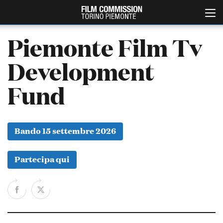
Piemonte Film Tv
Development
Fund
Bando 15 settembre 2026
Italiano
English
Partecipa qui
ABOUT
EVENTI, SPECIALI
Chi siamo
Anteprime in Piemonte
Storia della Fondazione
TFI Torino Film Industry -
Production Days
Contatti
Avenue Cove - Erasmus +
La sede
Guarda che storia!
Partner