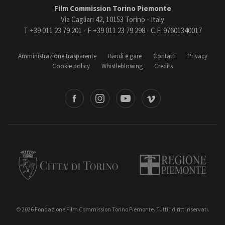
Film Commission Torino Piemonte
Via Cagliari 42, 10153 Torino - Italy
T +39 011 23 79 201 - F +39 011 23 79 298 - C.F. 97601340017
Amministrazione trasparente
Bandi e gare
Contatti
Privacy
Cookie policy
Whistleblowing
Credits
book
Instagram
Youtube
Vimeo
Torino
Regione Piemonte
© 2026 Fondazione Film Commission Torino Piemonte. Tutti i diritti riservati.