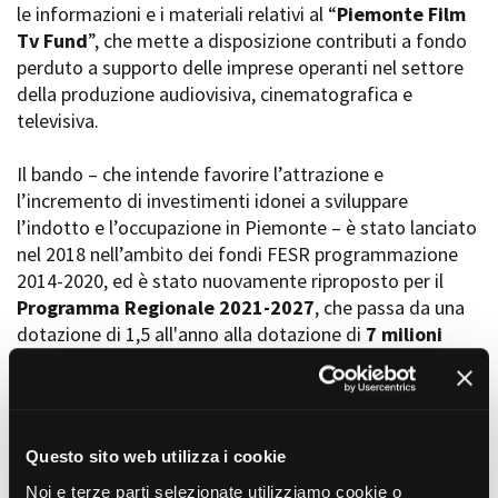
le informazioni e i materiali relativi al “
Piemonte Film
La Grazia - Immagini e
Rete regionale
location della Torino di Paolo
Tv Fund
”, che mette a disposizione contributi a fondo
Bilancio sociale
Sorrentino
perduto a supporto delle imprese operanti nel settore
Amministrazione
Open Day
della produzione audiovisiva, cinematografica e
trasparente
Ciak in TOur!
televisiva.
Bandi e gare
Sostenibilità ambientale
FESTIVAL, MARKETS,
Il bando – che intende favorire l’attrazione e
AWARDS
l’incremento di investimenti idonei a sviluppare
SERVIZI
International Film Festival
l’indotto e l’occupazione in Piemonte – è stato lanciato
Servizi generali
Rotterdam
nel 2018 nell’ambito dei fondi FESR programmazione
Location scouting
Berlinale Internationalen
Filmfestspiele Berlin
2014-2020, ed è stato nuovamente riproposto per il
Spazi nella sede FCTP
Festival de Cannes
Programma Regionale 2021-2027
, che passa da una
Sala Casting
Biografilm Festival - Bio to B
dotazione di 1,5 all'anno alla dotazione di
7 milioni
Sala Paolo Tenna
Industry Days
all’anno
e si apre anche al
cinema di animazione
.
Locarno Film Festival
FILM FUNDS
Mostra Internazionale d’Arte
Per maggiori informazioni, regolamento e bando
Piemonte Film Tv Fund
Cinematografica Venezia
vedere sul sito della Regione Piemonte
qui
.
Piemonte Film Tv
Toronto International Film
Questo sito web utilizza i cookie
Development Fund
Festival
Piemonte Doc Film Fund
Per informazioni su
Rendicontazioni e controlli I livello
Noi e terze parti selezionate utilizziamo cookie o
Festa del Cinema di Roma