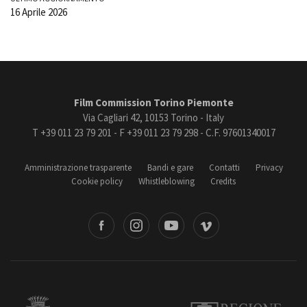
16 Aprile 2026
Film Commission Torino Piemonte
Via Cagliari 42, 10153 Torino - Italy
T +39 011 23 79 201 - F +39 011 23 79 298 - C.F. 97601340017
Amministrazione trasparente
Bandi e gare
Contatti
Privacy
Cookie policy
Whistleblowing
Credits
book
Instagram
Youtube
Vimeo
Torino