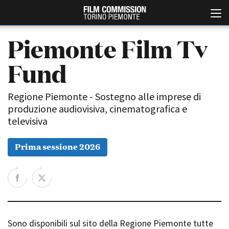
Piemonte Film Tv
Fund
Regione Piemonte - Sostegno alle imprese di
produzione audiovisiva, cinematografica e
televisiva
Italiano
English
Prima sessione 2026
ABOUT
EVENTI, SPECIALI
Chi siamo
Anteprime in Piemonte
Storia della Fondazione
TFI Torino Film Industry -
Production Days
Contatti
Avenue Cove - Erasmus +
La sede
Sono disponibili sul sito della Regione Piemonte tutte
Guarda che storia!
Partner